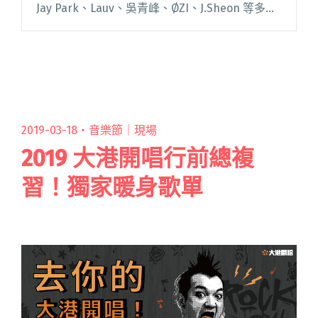
Jay Park、Lauv、吳青峰、ØZI、J.Sheon 等多位
巨星參演。今年再推第二屆，預告將在 7 月 1 日
舉辦以韓國饒舌音樂為主題的嘉年華閱讀全文
"確定會來？太空港舉辦「韓饒主題音樂節」 首
波陣容為2NE1隊長CL"
2019-03-18・
音樂節｜現場
2019 大港開唱行前總複
習！獨家暖身歌單