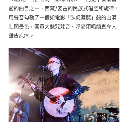
愛的曲目之一，西藏/蒙古的民族式唱腔和旋律，
用聲音勾勒了一個如電影「臥虎藏龍」般的山漠
壯闊景色，團員大悲咒梵音、呼麥頌唱簡直令人
雞皮疙瘩。