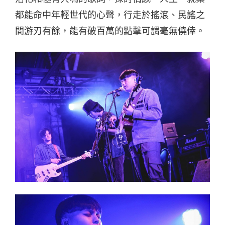
都能命中年輕世代的心聲，行走於搖滾、民謠之
間游刃有餘，能有破百萬的點擊可謂毫無僥倖。