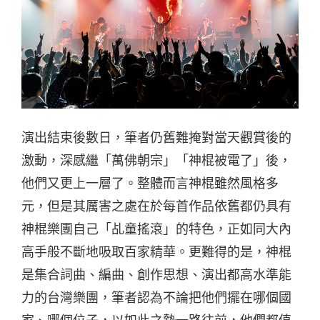
演出結束後數日，筆者仍舊難掩對當天觀賞後的
激動，深感繼「萬佛朝宗」「神棍被電了」後，
他們又更上一層了。整體而言神棍雖然風格多
元，但是其厲害之處在於每首作品依舊都仍具有
神棍樂團自己「乩童搖滾」的特色，正如同大內
高手般不斷地吸取百家精華。更難得的是，神棍
是集合詞曲、編曲、創作思想、演出都高水準能
力的台灣樂團，筆者認為不論把他們擺在哪個國