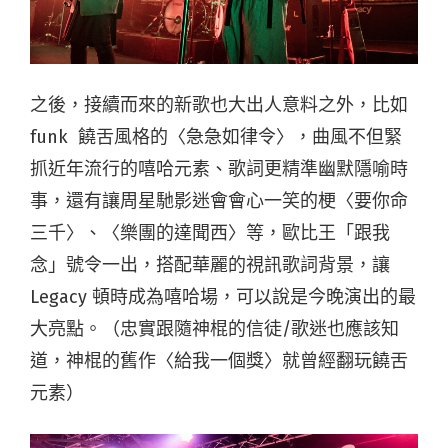
之後，接續而來的新歌也大出人意料之外，比如
funk 饒舌風格的〈急急如律令〉，曲風不但緊
抓近年流行的嘻哈元素、歌詞更精準幽默隱喻時
事，還有讓周星馳影迷會會心一笑的梗〈要你命
三千〉、〈樂團的達聞西〉等，歐比王「跟我
念」號令一出，搭配華麗的視訊歌詞背景，讓
Legacy 頓時成為嘻哈場，可以說是今晚演出的最
大亮點。（忠實跟隨神棍的信徒/歌迷也應該知
道，神棍的舊作〈給我一個獎〉就曾經翻玩饒舌
元素）