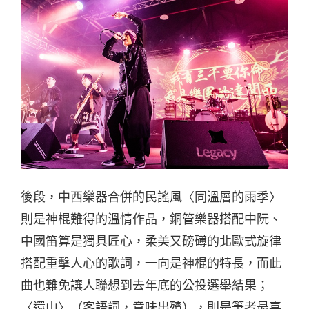
後段，中西樂器合併的民謠風〈同溫層的雨季〉
則是神棍難得的溫情作品，銅管樂器搭配中阮、
中國笛算是獨具匠心，柔美又磅礡的北歐式旋律
搭配重擊人心的歌詞，一向是神棍的特長，而此
曲也難免讓人聯想到去年底的公投選舉結果；
〈還山〉（客語詞，意味出殯），則是筆者最喜