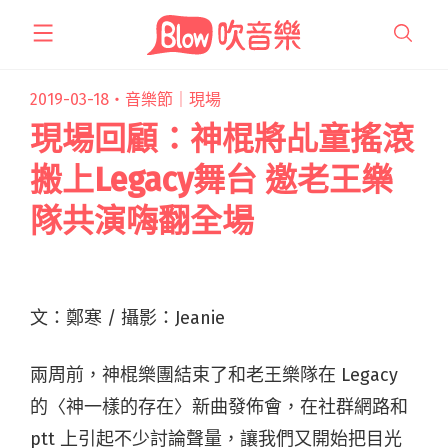
跳
至
主
要
2019-03-18・
音樂節｜現場
內
現場回顧：神棍將乩童搖滾
容
搬上Legacy舞台 邀老王樂
隊共演嗨翻全場
文：鄭寒 / 攝影：Jeanie
兩周前，神棍樂團結束了和老王樂隊在 Legacy
的〈神一樣的存在〉新曲發佈會，在社群網路和
ptt 上引起不少討論聲量，讓我們又開始把目光