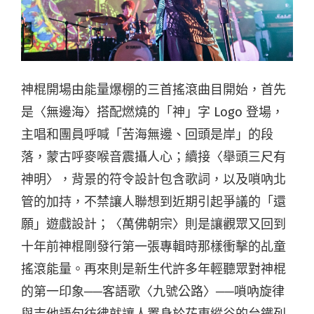
神棍開場由能量爆棚的三首搖滾曲目開始，首先
是〈無邊海〉搭配燃燒的「神」字 Logo 登場，
主唱和團員呼喊「苦海無邊、回頭是岸」的段
落，蒙古呼麥喉音震攝人心；續接〈舉頭三尺有
神明〉，背景的符令設計包含歌詞，以及嗩吶北
管的加持，不禁讓人聯想到近期引起爭議的「還
願」遊戲設計；〈萬佛朝宗〉則是讓觀眾又回到
十年前神棍剛發行第一張專輯時那樣衝擊的乩童
搖滾能量。再來則是新生代許多年輕聽眾對神棍
的第一印象──客語歌〈九號公路〉──嗩吶旋律
與吉他語句彷彿就讓人置身於花東縱谷的台鐵列