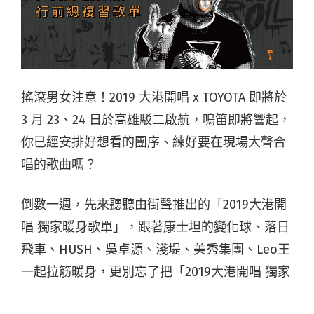
搖滾男女注意！2019 大港開唱 x TOYOTA 即將於
3 月 23、24 日於高雄駁二啟航，鳴笛即將響起，
你已經安排好想看的團序、練好要在現場大聲合
唱的歌曲嗎？
倒數一週，先來聽聽由街聲推出的「2019大港開
唱 獨家暖身歌單」，跟著康士坦的變化球、落日
飛車、HUSH、吳卓源、淺堤、美秀集團、Leo王
一起拉筋暖身，更別忘了把「2019大港開唱 獨家
暖身歌單」收藏起來，運用專屬編輯功能排序，