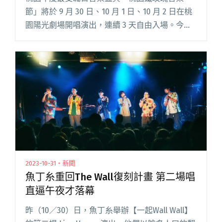
節」將於 9 月 30 日、10 月 1 日、10 月 2 日在桃
園陽光劇場開唱演出，連續 3 天自由入場。今年
音樂節陣容堅強，更安排許多驚喜，超過 20 組藝
人樂團登場，金曲得主、超人氣歌手等爆棚卡閱
讀全文 "2022桃園鐵玫瑰音樂節7大亮點一次看 超
過20組藝人、樂團輪番上陣"
2023-10-31・新聞
魚丁糸重回The Wall復刻計畫 第二場唱
直逼午夜才落幕
昨（10／30）日，魚丁糸舉辦【一起Wall Wall】