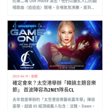
的第二場 Live House 演出，他們以膾炙人口的翻
唱歌曲〈追追追〉開場，全場氣氛沸騰，直到謝
幕前觀眾安可聲都不絕於耳。本場觀眾有人坦承
先認識魚丁糸才知道蘇打綠，甚至有 15 歲的閱讀
全文 "魚丁糸重回The Wall復刻計畫 第二場唱直
逼午夜才落幕"
2023-04-11・新聞
確定會來？太空港舉辦「韓饒主題音樂
節」 首波陣容為2NE1隊長CL
去年首度舉辦的「太空港音樂藝術嘉年華」陣容
豪華，超過 65 組頂級藝人包含：泫雅、Dawn、