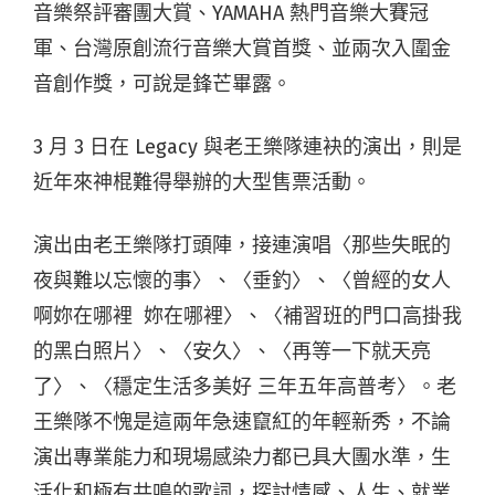
音樂祭評審團大賞、YAMAHA 熱門音樂大賽冠
軍、台灣原創流行音樂大賞首獎、並兩次入圍金
音創作獎，可說是鋒芒畢露。
3 月 3 日在 Legacy 與老王樂隊連袂的演出，則是
近年來神棍難得舉辦的大型售票活動。
演出由老王樂隊打頭陣，接連演唱〈那些失眠的
夜與難以忘懷的事〉、〈垂釣〉、〈曾經的女人
啊妳在哪裡 妳在哪裡〉、〈補習班的門口高掛我
的黑白照片〉、〈安久〉、〈再等一下就天亮
了〉、〈穩定生活多美好 三年五年高普考〉。老
王樂隊不愧是這兩年急速竄紅的年輕新秀，不論
演出專業能力和現場感染力都已具大團水準，生
活化和極有共鳴的歌詞，探討情感、人生、就業