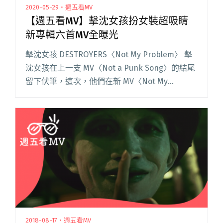
2020-05-29・週五看MV
【週五看MV】擊沈女孩扮女裝超吸睛
新專輯六首MV全曝光
擊沈女孩 DESTROYERS〈Not My Problem〉 擊
沈女孩在上一支 MV〈Not a Punk Song〉的結尾
留下伏筆，這次，他們在新 MV〈Not My
Problem〉中以四種裝扮現身，除了一般日常的
隨性便服，還穿上黑衣閱讀全文 "【週五看MV】
擊沈女孩扮女裝超吸睛 新專輯六首MV全曝光"
2018-08-17・週五看MV