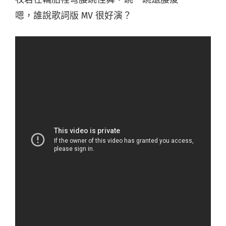
嗯，誰說歌詞版 MV 很好演？