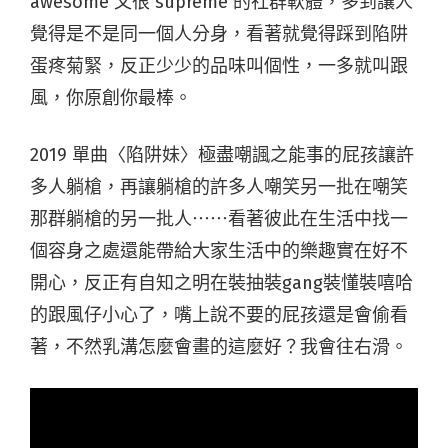
awesome 又很 supreme 的社群軟體，多到讓人
覺得是不是同一個人分身，看著就覺得踩到陷阱
蛋疼菊緊，反正少少的品味叫個性，一多就叫跟
風，你原創你最棒。
2019 單曲〈陷阱妹〉極盡嘲諷之能事的屁孩讓許
多人躺槍，再讓躺槍的許多人嘲笑另一批在嘲笑
那群躺槍的另一批人⋯⋯看著彼此在生活中找一
個容身之處還能帶給大家生活中的樂趣實在好不
開心，反正有自知之明在裝抽裝gang裝懂裝嘻哈
的跟風仔小心了，嘴上說不要的屁孩還是會偷看
著，不然乳溝怎麼會畫的這麼好？我會往右滑。