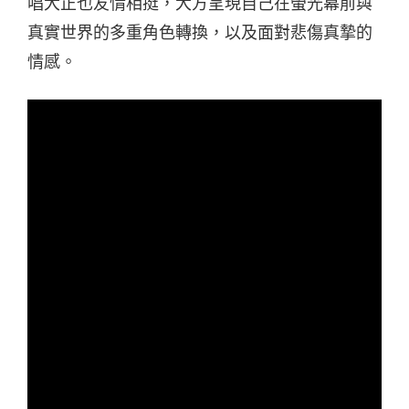
唱大正也友情相挺，大方呈現自己在螢光幕前與
真實世界的多重角色轉換，以及面對悲傷真摯的
情感。