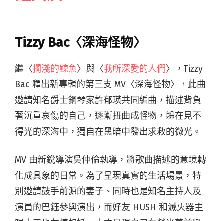
Tizzy Bac〈深海怪物〉
繼〈
擱淺的鯨魚
〉與〈
我所深愛的人們
〉，Tizzy
Bac 釋出新專輯的第三支 MV〈深海怪物〉，此曲
邀請知名爵士鋼琴家許郁瑛共同編曲，描述背負
著沉重哀傷的自己，逐漸扭曲成怪物，躲在見不
得光的深海中，獨自在黑暗中發出求救的微光。
MV 由新銳導演吳仲倫執導，將歌曲描述的意境轉
化成具象的日常。為了呈現真實的生活場景，特
別邀請鼓手前源的妻子、同時也是知名主持人及
演員的巴鈺參與演出，而好友 HUSH 和滅火器主