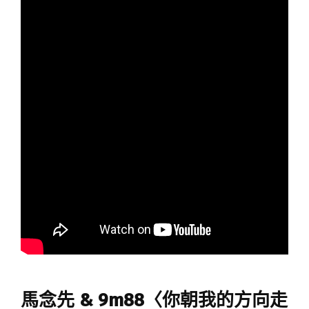
馬念先 & 9m88〈你朝我的方向走