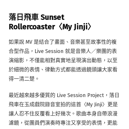
落日飛車 Sunset
Rollercoaster〈My Jinji〉
如果說 MV 是結合了畫面、音樂甚至故事性的複
合型作品，Live Session 就是音樂人／樂團的表
演縮影，不僅能相對真實地呈現演出動態，以至
於細微的表情、律動方式都能透過鏡頭讓大家看
得一清二楚。
最近越來越多優質的 Live Session Project，落日
飛車在玉成戲院錄音室拍的這首〈My Jinji〉更是
讓人忍不住反覆看上好幾次。歌曲本身自帶浪漫
濾鏡，從團員們演奏時專注又享受的表情，更能