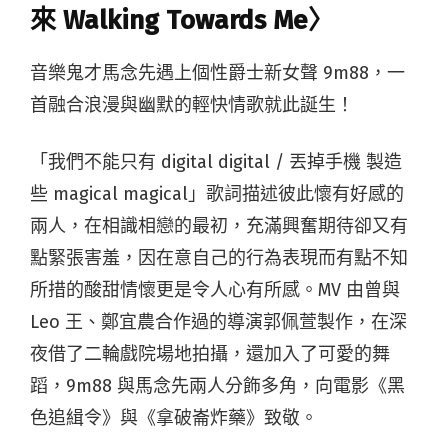
來 Walking Towards Me〉
音樂鬼才馬念先遇上個性爵士新女聲 9m88，一
首融合浪漫與幽默的輕快情歌就此誕生！
「我們不能只有 digital digital / 丟掉手機 製造
些 magical magical」歌詞描述彼此懷有好感的
兩人，在相識相戀的最初，充滿興奮期待卻又有
點緊張害羞，因在意自己的行為表現而有點不知
所措的酸甜情懷更是令人心有所感。MV 由曾與
Leo 王、鄭宜農合作過的導演郭佩萱製作，在深
夜借了二輪戲院場地拍攝，還加入了可愛的舞
蹈，9m88 與馬念先兩人分飾多角，向電影《黑
色追緝令》與《拿破崙炸藥》致敬。