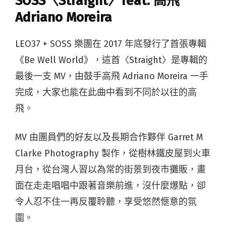
SOSS〈Straight〉feat. 高飛
Adriano Moreira
LEO37 + SOSS 樂團在 2017 年底發行了首張專輯
《Be Well World》，這首〈Straight〉是專輯的
最後一支 MV，由鼓手高飛 Adriano Moreira 一手
完成，大家也能在此曲中看到不同於以往的高
飛。
MV 由團員們的好友以及長期合作夥伴 Garret M
Clarke Photography 製作，從樹林鐵皮屋到火車
月台，從台灣人習以為常的街景到夜市攤販，畫
面在走走唱唱中跟著音樂前進，沒什麼爆點，卻
令人忍不住一再反覆聆聽，享受悠然愜意的氛
圍。