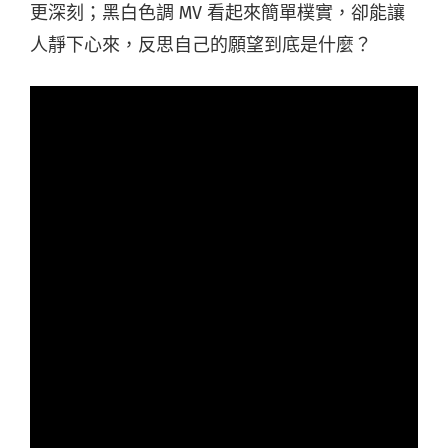
更深刻；黑白色調 MV 看起來簡單樸實，卻能讓
人靜下心來，反思自己的願望到底是什麼？