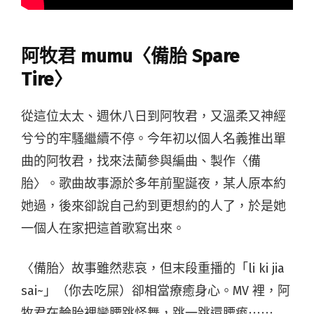
阿牧君 mumu〈備胎 Spare
Tire〉
從這位太太、週休八日到阿牧君，又溫柔又神經
兮兮的牢騷繼續不停。今年初以個人名義推出單
曲的阿牧君，找來法蘭參與編曲、製作〈備
胎〉。歌曲故事源於多年前聖誕夜，某人原本約
她過，後來卻說自己約到更想約的人了，於是她
一個人在家把這首歌寫出來。
〈備胎〉故事雖然悲哀，但末段重播的「li ki jia
sai~」（你去吃屎）卻相當療癒身心。MV 裡，阿
牧君在輪胎裡彎腰跳怪舞，跳一跳還腰痠⋯⋯