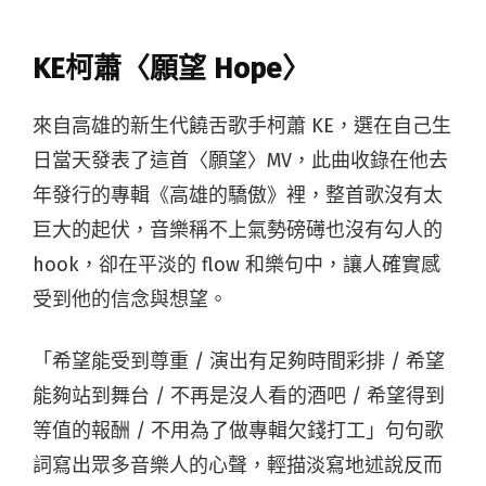
KE柯蕭〈願望 Hope〉
來自高雄的新生代饒舌歌手柯蕭 KE，選在自己生
日當天發表了這首〈願望〉MV，此曲收錄在他去
年發行的專輯《高雄的驕傲》裡，整首歌沒有太
巨大的起伏，音樂稱不上氣勢磅礡也沒有勾人的
hook，卻在平淡的 flow 和樂句中，讓人確實感
受到他的信念與想望。
「希望能受到尊重 / 演出有足夠時間彩排 / 希望
能夠站到舞台 / 不再是沒人看的酒吧 / 希望得到
等值的報酬 / 不用為了做專輯欠錢打工」句句歌
詞寫出眾多音樂人的心聲，輕描淡寫地述說反而