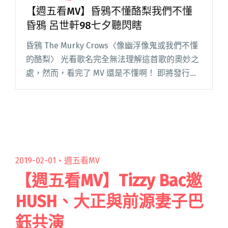
【週五看MV】昏鴉不懂酪梨我們不懂
昏鴉 呂世軒98七夕聽閃瞎
昏鴉 The Murky Crows〈像幽浮像鬼或我們不懂
的酪梨〉 光看歌名完全無法理解這首歌的奧妙之
處，然而，看完了 MV 還是不懂啊！ 即將發行睽
違三年的新專輯《我們目前是什麼都先不做》，
昏鴉最近接二連三釋出新歌吊樂迷胃口。〈像幽
浮像鬼閱讀全文 "【週五看MV】昏鴉不懂酪梨我
們不懂昏鴉 呂世軒98七夕聽閃瞎"
2019-02-01・
週五看MV
【週五看MV】Tizzy Bac邀
HUSH、大正與前源妻子巴
鈺共演