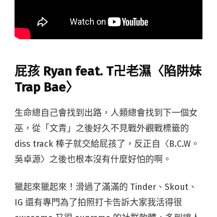
屁孩 Ryan feat. T卍老濕〈陷阱妹
Trap Bae〉
生命總自己會找到出路，人類總會找到下一個女
巫，從「文青」之後好久不見戰外觀戰標籤的
diss track 棒子就交給屁孩了，反正自〈B.C.W。
吳卓源〉之後也根本沒有什麼好怕的啊。
獵起來獵起來！滑過了滿滿的 Tinder、Skout、
IG 還有專門為了拍照打卡告訴大家我活得很