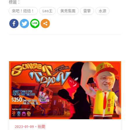
標籤：
來吧！焙焙！
Leo王
美秀集團
雷擎
水源
2023-01-09・新聞