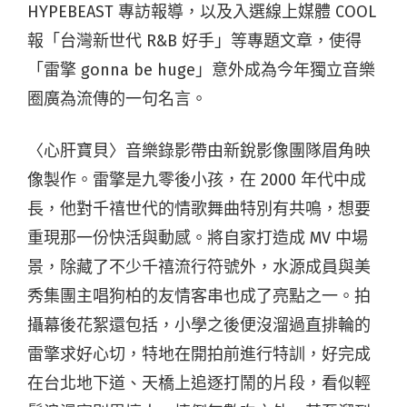
HYPEBEAST 專訪報導，以及入選線上媒體 COOL
報「台灣新世代 R&B 好手」等專題文章，使得
「雷擎 gonna be huge」意外成為今年獨立音樂
圈廣為流傳的一句名言。
〈心肝寶貝〉音樂錄影帶由新銳影像團隊眉角映
像製作。雷擎是九零後小孩，在 2000 年代中成
長，他對千禧世代的情歌舞曲特別有共鳴，想要
重現那一份快活與動感。將自家打造成 MV 中場
景，除藏了不少千禧流行符號外，水源成員與美
秀集團主唱狗柏的友情客串也成了亮點之一。拍
攝幕後花絮還包括，小學之後便沒溜過直排輪的
雷擎求好心切，特地在開拍前進行特訓，好完成
在台北地下道、天橋上追逐打鬧的片段，看似輕