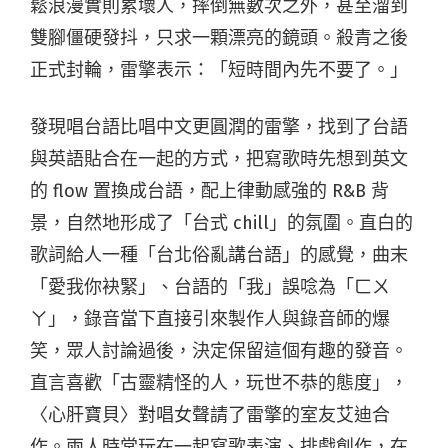
鬆浪漫實則累壞人，摔倒無數次之外，甚至溜到
雙腳僵硬發抖，只求一顆漂亮的鏡頭。殺青之後
正式封輪，雷擎表示：「短時間內先不要了。」
發現唱台語比唱中文更圓潤的雷擎，找到了台語
與英語貼合在一起的方式，把寫歌時先想到英文
的 flow 置換成台語，配上律動感強的 R&B 背
景，自然地形成了「台式 chill」的氛圍。直白的
歌詞給人一種「台北俗亂講台語」的感覺，曲末
「愛我你袂緊」、台語的「我」誤唸為「ㄈㄨ
ㄚ」，錄音當下直接引來製作人與錄音師的爆
笑，眾人討論過後，決定保留這個有趣的發音。
直言喜歡「古靈精怪的人，玩世不恭的態度」，
〈心肝寶貝〉對唱女聲請了雷擎的室友艾迪合
作。兩人時常玩在一起寫歌表演、排戲創作，在