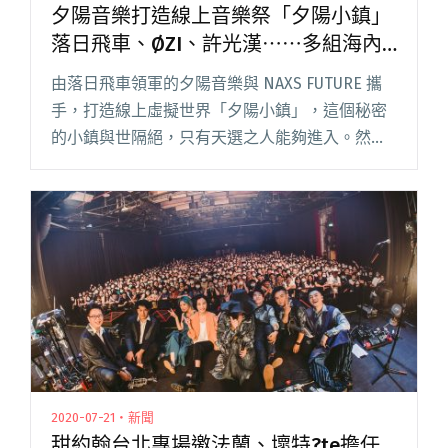
夕陽音樂打造線上音樂祭「夕陽小鎮」
落日飛車、ØZI、許光漢⋯⋯多組海內
外音樂人連唱四天
由落日飛車領軍的夕陽音樂與 NAXS FUTURE 攜
手，打造線上虛擬世界「夕陽小鎮」，這個秘密
的小鎮與世隔絕，只有天選之人能夠進入。然而
這次他們首度邀請樂迷創建角色，登入夕陽小
鎮，一起參與 228 連假（2/25～2/28）為期 4 天
的閱讀全文 "夕陽音樂打造線上音樂祭「夕陽小
鎮」 落日飛車、ØZI、許光漢⋯⋯多組海內外音
樂人連唱四天"
2020-07-21・新聞
甜約翰台北專場邀法蘭、壞特?te擔任