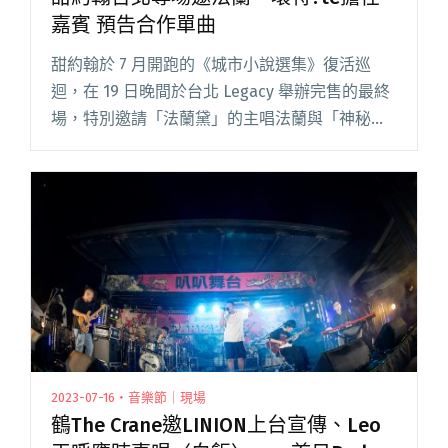
嘉賓 預告合作單曲
甜約翰於 7 月開跑的《城市小說選集》復活巡
迴，在 19 日晚間於台北 Legacy 舉辦完售的最終
場，特別邀請「法蘭黛」的主唱法蘭與「神秘女
聲」壞特?te擔任嘉賓，並預告之後他們將和壞特
合作翻唱自己的成名曲目〈留給你的我從未〉。
甜約翰於閱讀全文 "甜約翰台北專場邀法蘭、壞
特?te擔任嘉賓 預告合作單曲"
2023-07-16・音樂節｜現場
鶴The Crane邀LINION上台宣傳、Leo