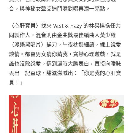
合，與神秘女聲艾迪鬥嘴對唱再添一亮點。
〈心肝寶貝〉找來 Vast & Hazy 的林易棋擔任共
同製作人，混音則由金曲獎最佳編曲人黃少雍
（派樂黛唱片）操刀。午夜枕邊細語，線上說愛
談情。都會男女猜你猜我，貪戀心理遊戲，就是
誰也沒敢說愛。情到濃時大膽表白，直接向曖昧
丟出一記直球，甜滋滋喊出：「你是我的心肝寶
貝！」