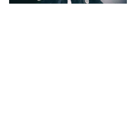
演唱會甫開始，滅火器便身穿日式高校制服，搭
配灌籃高手經典主題曲青春登場，台上更裝飾著
聖誕樹、滿溢節慶氣息。以一連串快歌轟炸全場
後，主唱大正簡單與樂迷打招呼，帶來包括五年
沒有演出過的「回沃」、鄭宇辰 SOLO 樂團
Empty ORio 的〈趴體爽〉以及 cover 陳奕迅的
〈聖誕結〉等歌曲，讓台下歡聲四起。