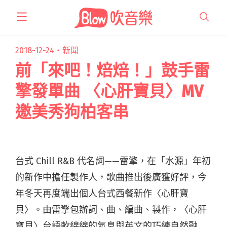
跳
至
主
要
2018-12-24・
新聞
內
前「來吧！焙焙！」鼓手雷
容
擎發單曲 〈心肝寶貝〉MV
邀美秀狗柏客串
台式 Chill R&B 代名詞——雷擎，在「水源」年初
的新作中擔任製作人，歌曲推出後廣獲好評，今
年冬天再度端出個人台式西餐新作〈心肝寶
貝〉。由雷擎包辦詞、曲、編曲、製作，〈心肝
寶貝〉台語軟綿綿的氣息與英文的巧練自然融