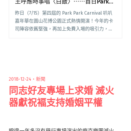
王呼應時事唱〈白飯〉⋯⋯首日Park
Park Carnival叭叭舞台的演出亮點回顧
昨日（7/15）第四屆的 Park Park Carnival 叭叭
嘉年華在圓山花博公園正式熱情開演！今年的卡
司陣容依舊堅強，再加上免費入場的吸引力，使
得眾多樂迷不畏高溫也要前來參戰，現場人山人
海，台上台下齊飆汗，無疑更彰顯了夏日專屬的
生猛閱讀全文 "鶴The Crane邀LINION上台宣
傳、Leo王呼應時事唱〈白飯〉⋯⋯首日Park
Park Carnival叭叭舞台的演出亮點回顧"
2018-12-24・
新聞
同志好友專場上求婚 滅火
器獻祝褔支持婚姻平權
睽違一年多沒有舉行專場演出的龐克樂團滅火