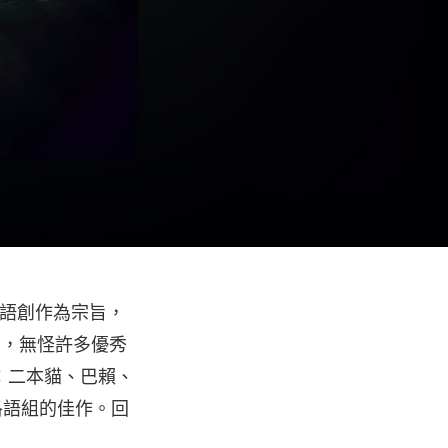
母語創作為宗旨，
萬，無怪許多優秀
：二本貓、巴賴、
河洛語組的佳作。回