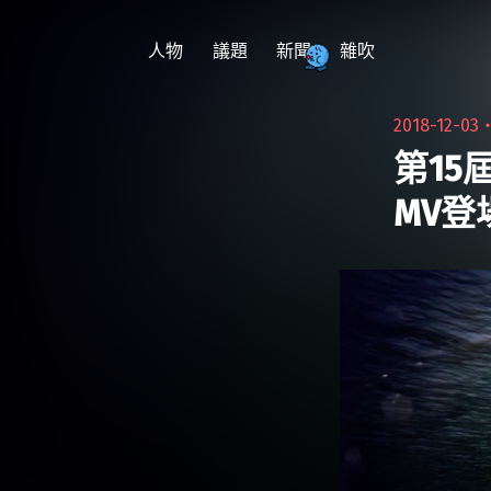
跳
至
人物
議題
新聞
雜吹
主
要
2018-12-03
內
第15
容
MV登