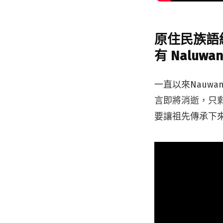
原住民族語組首
有 Naluwa
一直以來Nauw
言即將消逝，只剩
要讓祖先傳承下