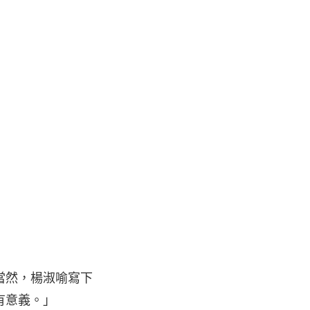
當然，楊淑喻寫下
有意義。」