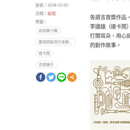
發表：2018-12-03
分類：
新聞
各語言首獎作品
標籤：
李國雄（達卡鬧）
血肉果汁機
打開耳朵、用心
臺灣原創流行音樂大獎
的創作故事。
達卡鬧
吉那罐子