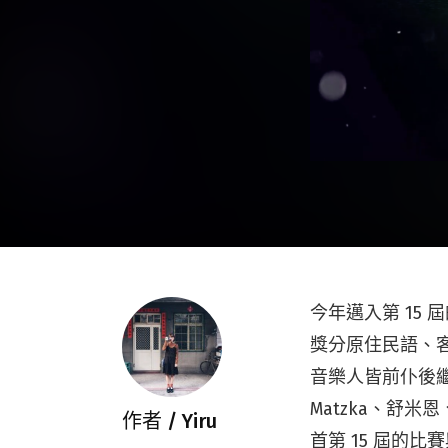
今年邁入第 15
獎分原住民語、客
音樂人皆前仆後
Matzka、舒
作者 /
Yiru
首第 15 屆的比