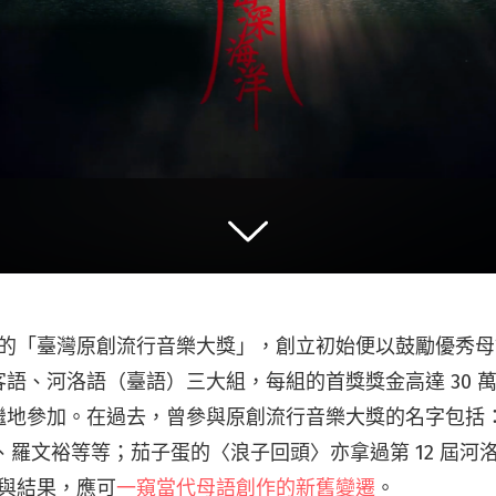
 屆的「臺灣原創流行音樂大獎」，創立初始便以鼓勵優秀
語、河洛語（臺語）三大組，每組的首獎獎金高達 30 
繼地參加。在過去，曾參與原創流行音樂大獎的名字包括
米恩、羅文裕等等；茄子蛋的〈浪子回頭〉亦拿過第 12 屆
賽與結果，應可
一窺當代母語創作的新舊變遷
。