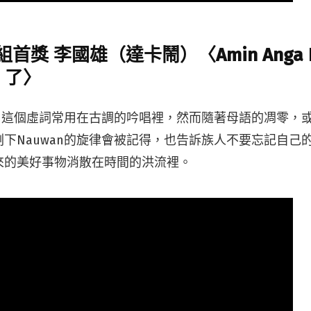
獎 李國雄（達卡鬧）〈Amin Anga Na
n 了〉
an這個虛詞常用在古調的吟唱裡，然而隨著母語的凋零，
下Nauwan的旋律會被記得，也告訴族人不要忘記自己
來的美好事物消散在時間的洪流裡。