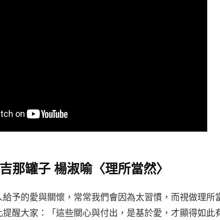
 吉那罐子 楊淑喻〈理所當然〉
人給予的愛與關懷，常常我們會因為太習慣，而視做理所
此提醒大家：「這些關心與付出，是基於愛，才顯得如此