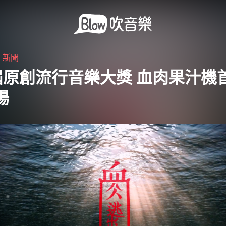
・
新聞
屆原創流行音樂大獎 血肉果汁機
場