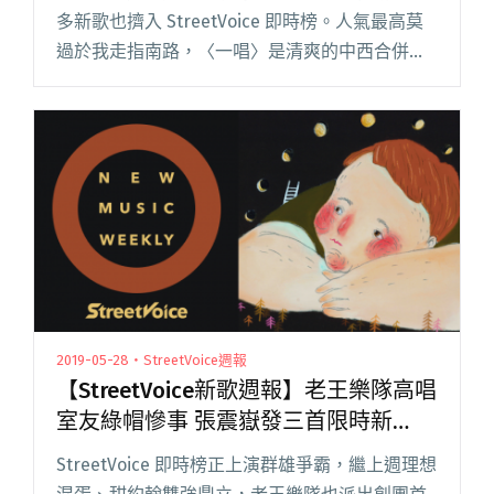
多新歌也擠入 StreetVoice 即時榜。人氣最高莫
過於我走指南路，〈一唱〉是清爽的中西合併，
詩意的詞背負悲情的重，節奏卻讓歌曲化得輕
盈。溫柔版 SADOG 同樣受好評，這次收起熱血方
剛，讓音樂閱讀全文 "【StreetVoice新歌週報】
我走指南路、SADOG攻上排行榜 珂拉琪發新曲人
氣上漲"
2019-05-28・StreetVoice週報
【StreetVoice新歌週報】老王樂隊高唱
室友綠帽慘事 張震嶽發三首限時新
demo
StreetVoice 即時榜正上演群雄爭霸，繼上週理想