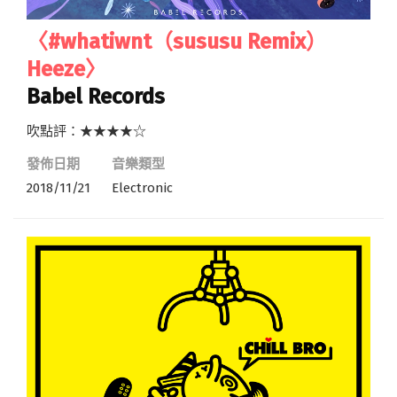
〈#whatiwnt（sususu Remix）
Heeze〉
Babel Records
吹點評：★★★★☆
發佈日期
音樂類型
2018/11/21
Electronic