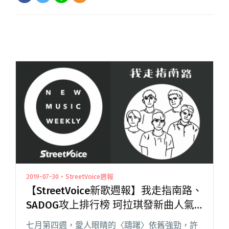
2019-07-30・StreetVoice週報
【StreetVoice新歌週報】我走指南路、
SADOG攻上排行榜 珂拉琪發新曲人氣
上漲
七月第四週，愛人眼睛的〈躊躇〉依舊強勁，許