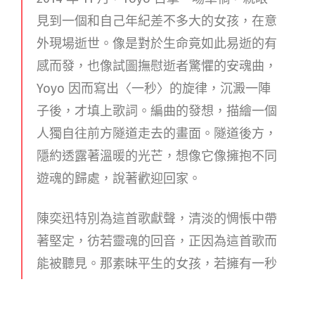
見到一個和自己年紀差不多大的女孩，在意
外現場逝世。像是對於生命竟如此易逝的有
感而發，也像試圖撫慰逝者驚懼的安魂曲，
Yoyo 因而寫出〈一秒〉的旋律，沉澱一陣
子後，才填上歌詞。編曲的發想，描繪一個
人獨自往前方隧道走去的畫面。隧道後方，
隱約透露著溫暖的光芒，想像它像擁抱不同
遊魂的歸處，說著歡迎回家。
陳奕迅特別為這首歌獻聲，清淡的惆悵中帶
著堅定，彷若靈魂的回音，正因為這首歌而
能被聽見。那素昧平生的女孩，若擁有一秒
的時間能重回人間，重新擁有心跳，緊抓著
她的是遺憾還是愛呢？生者或逝者，離別或