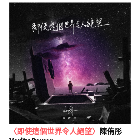
〈即使這個世界令人絕望〉
陳侑彤