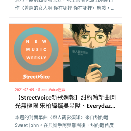
混蛋、甜約翰雙強鼎立，老王樂隊也派出創團首
作〈曾經的女人啊 你在哪裡 你在哪裡〉應戰，曾
聽過多次現場的朋友，終於能在家細細品味，也
希望前室友現在一切都好。永喬 Yung-Chiao 以
閱讀全文 "【StreetVoice新歌週報】老王樂隊高
唱室友綠帽慘事 張震嶽發三首限時新demo"
2021-02-09・StreetVoice週報
【StreetVoice新歌週報】甜約翰新曲閃
光無極限 宋柏緯攜吳昱陞、Everydaze
共編新作
本週的封面單曲〈戀人觀影須知〉來自甜約翰
Sweet John。在貝斯手阿獎離團後，甜約翰首度