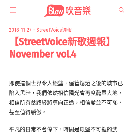
跳
至
主
要
2018-11-27・
StreetVoice週報
內
【StreetVoice新歌週報】
容
November vol.4
即使這個世界令人絕望，儘管熄燈之後的城市已
陷入黑暗，我們依然相信陽光會再度籠罩大地，
相信所有岔路終將導向正途，相信愛並不可恥，
甚至值得驕傲。
平凡的日常不會停下，時間是最堅不可摧的武