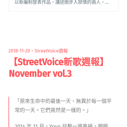
以新編制發表作品，講述剛步入戀情的兩人，盼
一起走到最後的心情，合成器營造甜蜜閃光氛
圍，純粹無雜質的戀曲，為上週排行榜之冠。
SoulFa 靈魂沙發閱讀全文 "【StreetVoice新歌週
報】甜約翰新曲閃光無極限 宋柏緯攜吳昱陞、
Everydaze共編新作"
2018-11-20・
StreetVoice週報
【StreetVoice新歌週報】
November vol.3
「原來生命中的最後一天，無異於每一個平
常的一天。它們竟然是一樣的。」
2014 年 11 月，Yoyo 目擊一場車禍，親眼