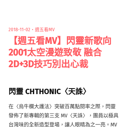
琴、弦樂編曲，增添柔情閱讀全文 "【週五看
MV】隨性、施文彬聯手打造新台語金曲 甜約翰協
尋失蹤人口"
2018-11-02・
週五看MV
【週五看MV】閃靈新歌向
2001太空漫遊致敬 融合
2D+3D技巧別出心裁
閃靈 CHTHONIC〈天誅〉
在〈烏牛欄大護法〉突破百萬點閱率之際，閃靈
發佈了新專輯的第三支 MV〈天誅〉，團員以極具
台灣味的全新造型登場，讓人眼睛為之一亮。MV