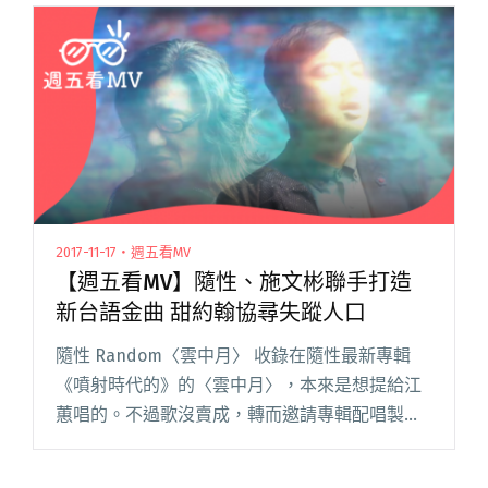
婆〉是「外遇三部曲」的第二首，前一首〈米兒
閱讀全文 "【週五看MV】拍MV就是要找正妹！狗
柏、BCW 這麼爽沒天理"
2017-11-17・週五看MV
【週五看MV】隨性、施文彬聯手打造
新台語金曲 甜約翰協尋失蹤人口
隨性 Random〈雲中月〉 收錄在隨性最新專輯
《噴射時代的》的〈雲中月〉，本來是想提給江
蕙唱的。不過歌沒賣成，轉而邀請專輯配唱製作
人施文彬對唱，跨世代的男男對唱，唱出等待的
心聲。 有了金曲歌王的加持，隨性還特別融合鋼