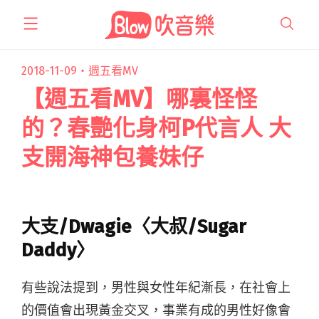
跳
至
主
要
2018-11-09・
週五看MV
內
【週五看MV】哪裏怪怪
容
的？春艷化身柯P代言人 大
支開海神包養妹仔
大支/Dwagie〈大叔/Sugar
Daddy〉
有些說法提到，男性與女性年紀漸長，在社會上
的價值會出現黃金交叉，事業有成的男性好像會