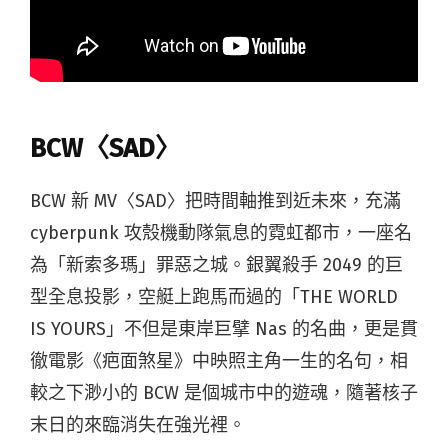
BCW〈SAD〉
BCW 新 MV〈SAD〉把時間軸推到近未來，充滿
cyberpunk 攻殼機動隊氣息的霓虹都市，一座名
為「新索多瑪」罪惡之城。銀翼殺手 2049 的巨
型全息投影，空艇上跑馬而過的「THE WORLD
IS YOURS」不但是東岸巨擘 Nas 的名曲，更是貫
徹電影《疤面煞星》中映照主角一生的名句，相
較之下渺小的 BCW 是個城市中的遊魂，隨著核子
末日的來臨消失在強光裡。