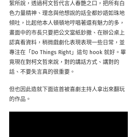
絮所說，透過柯文哲代言人春艷之口，把所有白
色力量精神、理念與他想說的話全都妙語如珠地
傾吐，比起他本人頓頓地哼唱著還有魅力的多，
畫面中的市長只要把公文當紙鈔撒、在辦公桌上
認真看資料，稍微戲劇化表現表現一些日常，並
專注在「Do Things Right」這句 hook 就好。畢
竟現在對柯文哲來說，對的講話方式、講對的
話、不要失言真的很重要。
但也因此造就下面這首被喜劇主持人拿出來翻玩
的作品。