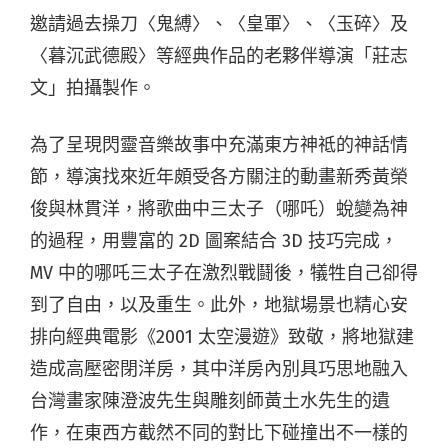
邀請過去操刀〈鬼縛〉、〈皇軍〉、〈玉碎〉及
〈暮沉武德殿〉等經典作品的老夥伴導演「莊志
文」拍攝製作。
為了呈現閃靈音樂故事中充滿東方神祗的神話情
節，導演找來近年頗受各方關注的動畫新秀黃榮
俊與林貫洋，將歌曲中三太子（哪吒）蛻變為神
的過程，用豐富的 2D 圖案結合 3D 技巧完成，
MV 中的哪吒三太子在激烈戰鬪後，犠牲自己卻得
到了自由，以及重生。此外，地獄場景也精心安
排向經典電影《2001 太空漫遊》致敬，將地獄建
造成高壓密閉洋房，其中洋房內別具巧思地融入
台灣畫家陳澄波先生與雕刻師黃土水先生的遺
作，在東西方截然不同的對比下碰撞出不一樣的