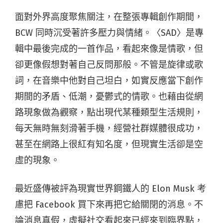
面對外界高度聚焦關注，在整張專輯創作期間，
BCW 同時沉受著許多壓力與情緒。〈SAD〉是專
輯中最後完成的一首作品，看起來像是情歌，但
卻更像假想對著自己反問那般。不管是旋律或歌
詞，在音樂中他對自己坦白，如實反應當下創作
期間的矛盾、低潮，憂鬱式的情歌。也藉由從網
路現象做為觀察，點出現代某種類型生活規則，
每天無時無刻滑著手機，經營社群媒體很成功，
甚至在網路上很紅有知名度，但現實生活卻是空
虛的現象。
最近盛傳被評為現實世界鋼鐵人的 Elon Musk 考
慮把 Facebook 買下來再把它給關閉的消息。不
論消息真假，虛擬社交看起來已經來到臨界點，