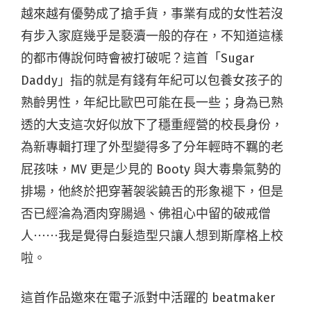
越來越有優勢成了搶手貨，事業有成的女性若沒
有步入家庭幾乎是褻瀆一般的存在，不知道這樣
的都市傳說何時會被打破呢？這首「Sugar
Daddy」指的就是有錢有年紀可以包養女孩子的
熟齡男性，年紀比歐巴可能在長一些；身為已熟
透的大支這次好似放下了穩重經營的校長身份，
為新專輯打理了外型變得多了分年輕時不羈的老
屁孩味，MV 更是少見的 Booty 與大毒梟氣勢的
排場，他終於把穿著袈裟饒舌的形象褪下，但是
否已經淪為酒肉穿腸過、佛祖心中留的破戒僧
人⋯⋯我是覺得白髮造型只讓人想到斯摩格上校
啦。
這首作品邀來在電子派對中活躍的 beatmaker