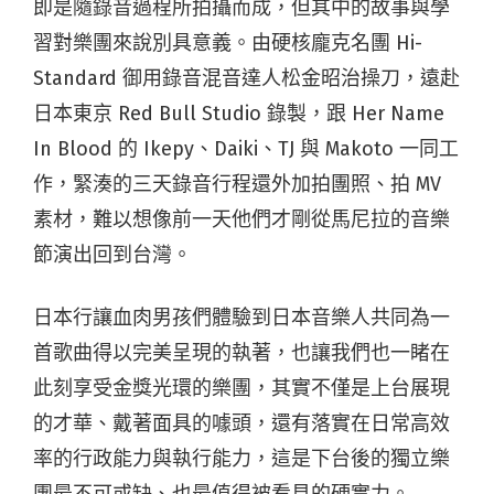
即是隨錄音過程所拍攝而成，但其中的故事與學
習對樂團來說別具意義。由硬核龐克名團 Hi-
Standard 御用錄音混音達人松金昭治操刀，遠赴
日本東京 Red Bull Studio 錄製，跟 Her Name
In Blood 的 Ikepy、Daiki、TJ 與 Makoto 一同工
作，緊湊的三天錄音行程還外加拍團照、拍 MV
素材，難以想像前一天他們才剛從馬尼拉的音樂
節演出回到台灣。
日本行讓血肉男孩們體驗到日本音樂人共同為一
首歌曲得以完美呈現的執著，也讓我們也一睹在
此刻享受金獎光環的樂團，其實不僅是上台展現
的才華、戴著面具的噱頭，還有落實在日常高效
率的行政能力與執行能力，這是下台後的獨立樂
團最不可或缺、也最值得被看見的硬實力。