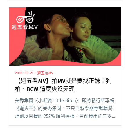
浪潮，彷彿讓人置身派對現場閱讀全文 "【週五
看MV】主唱詠安親自執導 荷爾蒙少年〈橙夜〉唱
出Party People的放縱與寂寞"
2018-09-21・週五看MV
【週五看MV】拍MV就是要找正妹！狗
柏、BCW 這麼爽沒天理
美秀集團〈小老婆 Little Bitch〉 即將發行新專輯
《電火王》的美秀集團，不只自製樂器專場募資
計劃以目標的 252% 順利達標，目前釋出的三支
MV 也大受好評，皆在一周內點聽率破萬。〈小老