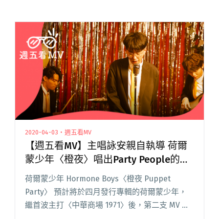
2020-04-03・週五看MV
【週五看MV】主唱詠安親自執導 荷爾
蒙少年〈橙夜〉唱出Party People的放
縱與寂寞
荷爾蒙少年 Hormone Boys〈橙夜 Puppet
Party〉 預計將於四月發行專輯的荷爾蒙少年，
繼首波主打〈中華商場 1971〉後，第二支 MV 在
愚人節前夕上線啦！動感的 disco beat 搭上復古