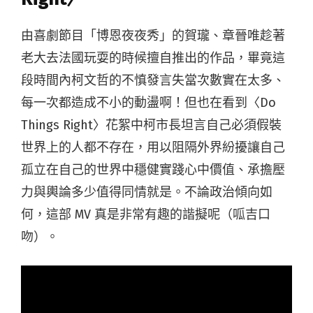
由喜劇節目「博恩夜夜秀」的賀瓏、章晉唯趁著
老大去法國玩耍的時候擅自推出的作品，畢竟這
段時間內柯文哲的不慎發言失當次數實在太多、
每一次都造成不小的動盪啊！但也在看到〈Do
Things Right〉花絮中柯市長坦言自己必須假裝
世界上的人都不存在，用以阻隔外界紛擾讓自己
孤立在自己的世界中穩健實踐心中價值、承擔壓
力與輿論多少值得同情就是。不論政治傾向如
何，這部 MV 真是非常有趣的諧擬呢（呱吉口
吻）。