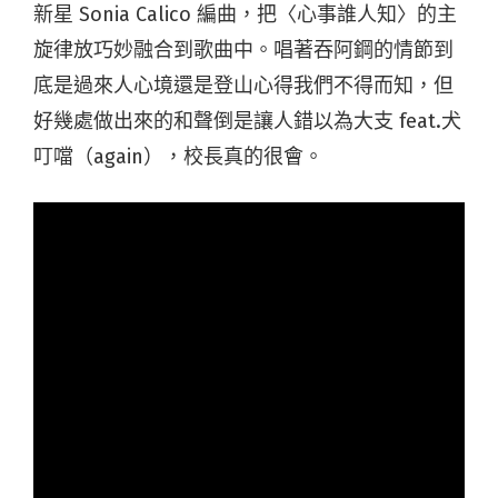
新星 Sonia Calico 編曲，把〈心事誰人知〉的主
旋律放巧妙融合到歌曲中。唱著吞阿鋼的情節到
底是過來人心境還是登山心得我們不得而知，但
好幾處做出來的和聲倒是讓人錯以為大支 feat.犬
叮噹（again），校長真的很會。