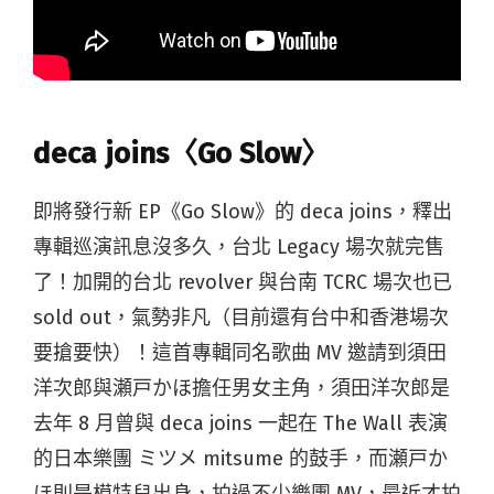
deca joins〈Go Slow〉
即將發行新 EP《Go Slow》的 deca joins，釋出
專輯巡演訊息沒多久，台北 Legacy 場次就完售
了！加開的台北 revolver 與台南 TCRC 場次也已
sold out，氣勢非凡（目前還有台中和香港場次
要搶要快）！這首專輯同名歌曲 MV 邀請到須田
洋次郎與瀬戸かほ擔任男女主角，須田洋次郎是
去年 8 月曾與 deca joins 一起在 The Wall 表演
的日本樂團 ミツメ mitsume 的鼓手，而瀬戸か
ほ則是模特兒出身，拍過不少樂團 MV，最近才拍