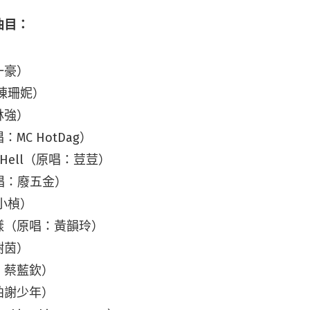
曲目：
一豪）
陳珊妮）
林強）
MC HotDag）
g To Hell（原唱：荳荳）
（原唱：廢五金）
黃小楨）
樣（原唱：黃韻玲）
樹茵）
：蔡藍欽）
拍謝少年）