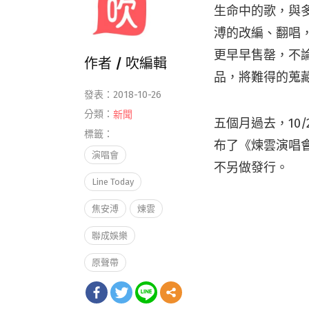
生命中的歌，與
溥的改編、翻唱
更早早售罄，不
作者 /
吹編輯
品，將難得的蒐
發表：2018-10-26
分類：
新聞
五個月過去，10
標籤：
布了《煉雲演唱會原
演唱會
不另做發行。
Line Today
焦安溥
煉雲
聯成娛樂
原聲帶