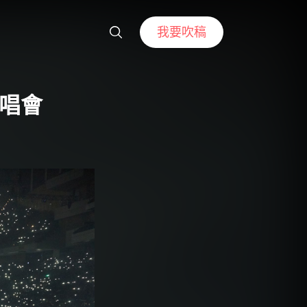
我要吹稿
唱會