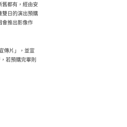
新舊都有，經由安
連雙日的演出預購
唱會推出影像作
秒宣傳片」，並宣
發行，若預購完畢則