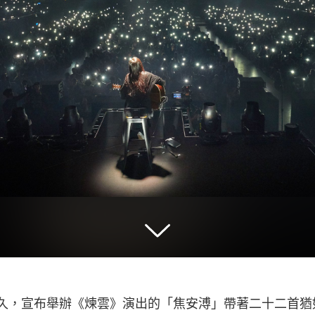
違已久，宣布舉辦《煉雲》演出的「焦安溥」帶著二十二首