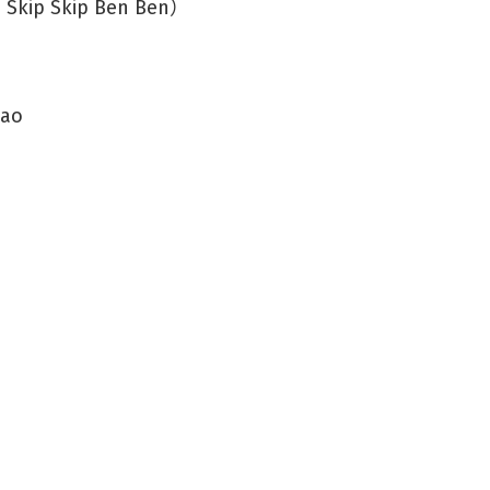
p Skip Ben Ben）
hao