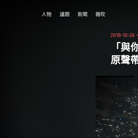
跳
至
人物
議題
新聞
雜吹
主
要
2018-10-26
內
「與
容
原聲帶