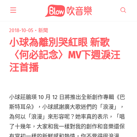
跳
至
主
要
2018-10-05・
新聞
內
小球為離別哭紅眼 新歌
容
〈何必記念〉MV下週淚汪
汪首播
小球莊鵑瑛 10 月 12 日將推出全新創作專輯《巴
斯特耳朵》，小球感謝廣大歌迷們的「浪漫」，
為何以「浪漫」來形容呢？她率真的表示，「唱
了十幾年，大家和我一樣對我的創作和音樂還保
有當初一樣的新鮮感和熱情，你不覺得很浪漫