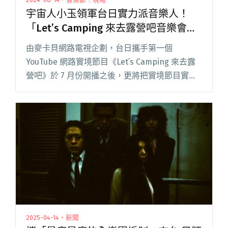
宇宙人小玉領軍台日實力派音樂人！
「Let’s Camping 來去露營吧音樂會」
將於9/28、9/29登場！
由麥卡貝網路電視企劃，台日攜手第一個
YouTube 網路實境節目《Let’s Camping 來去露
營吧》於 7 月份開播之後，更將把實境節目實體
化，「Let’s Camping 來去露營吧音樂會」將在 9
月 28、29 日閱讀全文 "宇宙人小玉領軍台日實力
派音樂人！「Let’s Camping 來去露營吧音樂
會」將於9/28、9/29登場！"
2025-04-14・新聞