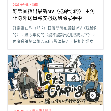
2023-07-18・新聞
好樂團釋出最新MV〈送給你的〉 主角
化身外送員將安慰送到聽眾手中
好樂團在昨（7/17）日晚間發布最新 MV〈送給你
的〉。繼今年初的〈能不能請你別把我丟下〉，
再度邀請劉晉維 Austin 導演操刀，捕捉外送女孩
日常的酸澀與小確幸時刻。MV 中平淡卻深刻的場
景搭配溫柔的詞曲，娓娓道出好樂團想對大家說
的話：「閱讀全文 "好樂團釋出最新MV〈送給你
的〉 主角化身外送員將安慰送到聽眾手中"
2024-08-14・音樂節｜現場