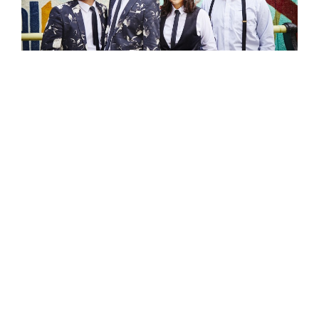
貴人散步主辦單位表示，貴人散步音樂節的最大
宗旨就是「發現」。昨（4 日）公布的「
2018
LUCfest 貴人散步音樂節首波宣傳影片
」，由人
氣正在急速攀升的全能唱作人雷擎，與擄獲日籍
旅遊作家一青妙芳心的台南傳奇檳榔攤主馬路楊
一老一少、一搭一唱逗趣互動，鼓勵樂迷除了今
年戶外大舞台免費觀賞演出外，也能跟著
LUCfest 貴人散步音樂節的腳步，一同「發現」
新樂團、新聲音。