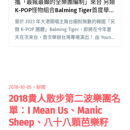
攜「最瘋最癲的全樂團編制」來台 另類
K-POP怪物組合Balming Tiger首度舉辦
台灣專場
曾於 2023 年大港開唱主舞台圈粉無數的韓國「另
類 K-POP 團體」Balming Tiger，即將在今年夏
天在次來台，首次舉辦台灣專場演出！ 由 Young
Team Productions 與夕陽音樂產業有限公司攜手
合作，名為「Ba閱讀全文 "攜「最瘋最癲的全樂
團編制」來台 另類K-POP怪物組合Balming Tiger
首度舉辦台灣專場"
2018-10-05・
新聞
2018貴人散步第二波樂團名
單：I Mean Us、Manic
Sheep、八十八顆芭樂籽