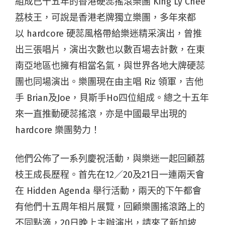
組成已十五年的香港硬蕊搖滾樂團 King Ly Chee
荔枝王，可說是香港老牌獨立樂團，多年來都
以
hardcore 硬蕊
風格帶給樂迷精采演出，曾推
出三張唱片，演出次數也以數百場去計數，在東
南亞地區也擁有相當名氣，與世界各地大牌硬蕊
團也同場演出。樂團現在由主唱
Riz
領軍，吉他
手
Brian
及
Joe
，貝斯手
Ho
四位組成。總之十五年
來一直推動硬蕊搖滾，亦是中國最早出現的
hardcore 樂團勢力！
他們公佈了一系列慶祝活動，與樂迷一起回顧荔
枝王成長歷程。首先在
12
／
20
及
21
日一連兩天會
在
Hidden Agenda
舉行活動，兩天的下午都會
有他們十五周年相片展覽，回顧樂團搖滾路上的
不同點滴，
20
日晚上主辦演出，請來了新加坡