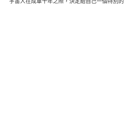
宇宙人在成軍十年之際，決定給自己一個特別的
挑戰－攀登號稱世界屋脊的喜馬拉雅山，來作為
十週年的紀念。而他們順利從喜馬拉雅歸來後，
將舉行慶功演唱會，
「003 二部曲：喜馬拉雅」
除了會加演一些尚未發表的新歌之外，這次更嚐
試一個全新的編制，希望能帶給大家全新的感
受。而現在仍在喜馬拉雅山上辛苦攻頂的宇宙人
期待能將 5000 公尺以上的靈感帶給所有歌迷朋
友，一起享受因為興奮而空氣稀薄的快感！
兩年前宇宙人曾經隨著第二張專輯《地球漫步》
爬上玉山，而這次因為新專輯《一萬小時》正在
發行路上，他們也要出發去挑戰喜馬拉雅山，從
出發開始他們每天在粉絲專頁上和大家更新他們
的攻頂進度，從10/20打包完，他們現在已經在海