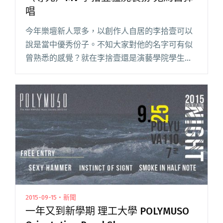
唱
今年樂壇新人眾多，以創作人自居的李拾壹可以
說是當中優秀份子。不知大家對他的名字可有似
曾熟悉的感覺？就在李捨壹還是演藝學院學生
時，他已經是位音樂創作人，除為了了眾多彭浩
翔電影配樂，唱電影主題曲之外，相信台灣朋友
也有聽過林宥嘉之〈自然醒〉吧，那閱讀全文
"〈等死〉MV 李拾壹疆屍裝扮 鬼馬自彈唱"
2015-09-15・新聞
一年又到新學期 理工大學 POLYMUSO