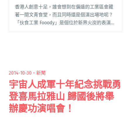
香港人創意十足，誰會想到在偏遠的工業區會藏
著一間文青食堂，而且同時還是個演出場地呢？
「伙食工業 Fooody」是個位於新界火炭的表演空
間，平常則是間標榜著有不同創意菜色、健康輕
食並走文青路線的餐廳，隨著主理人把獨立音樂
的概念種植於此，而變成閱讀全文 "香港版春
吶？文青食堂變 live house"
2014-10-30・
新聞
宇宙人成軍十年紀念挑戰勇
登喜馬拉雅山 歸國後將舉
辦慶功演唱會！