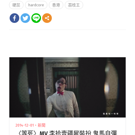
硬蕊
hardcore
香港
荔枝王
2014-12-01・新聞
〈等死〉MV 李拾壹疆屍裝扮 鬼馬自彈