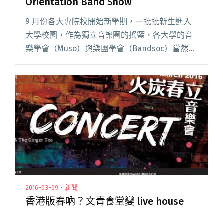
Orientation Band Show
9 月份各大專院校開始新學期，一批批新生進入
大學校園，作為獨立音樂圈的搖籃，各大學的音
樂學會（Muso）與樂團學會（Bandsoc）當然把
握時機舉辦各種活動迎接新生，理工大學 Muso
辦的活動一向有保證，新一年的迎新活動同樣值
得支持。這一閱讀全文 "一年又到新學期 理工大
學 POLYMUSO Orientation Band Show"
2016-03-09・新聞
香港版春吶？文青食堂變 live house