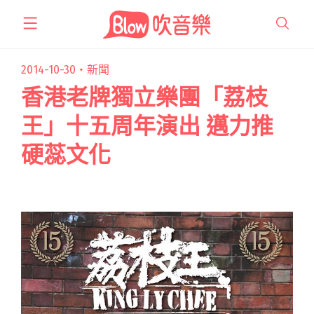
跳
至
主
要
2014-10-30・
新聞
內
香港老牌獨立樂團「荔枝
容
王」十五周年演出 邁力推
硬蕊文化