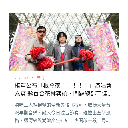
2023-08-17・新聞
榕幫公布「根今夜：！！！！」演唱會
嘉賓 邀百合花林奕碩、問題總部丁佳慧
重現合作曲目
嘻哈三人組榕幫的全新專輯《根》，取樣大量台
灣早期音樂，融入今日饒舌節奏，碰撞出全新風
格，讓傳統與潮流產生連結，也開啟一段「尋根