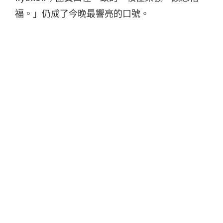
福。」仍成了今晚最響亮的口號。
在和所有入圍新人一同表演之後立刻拿下最佳新
人獎，茄子蛋團員特別激動，不停謝謝蛋粉們。
茄子蛋團員各自帶著與家人的幸運物上台，阿任