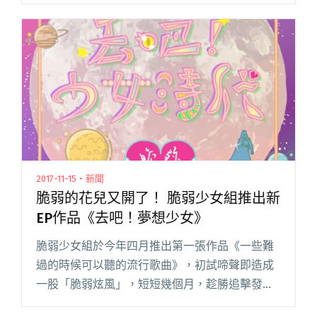
之旅」。專輯發行後，獲得不少傳媒推薦支持，
包含邵大倫、蔡振南、陳明珠等都對榕幫特有的
饒舌創作讚譽有加，更從中聽見世閱讀全文 "榕
幫公布「根今夜：！！！！」演唱會嘉賓 邀百合
花林奕碩、問題總部丁佳慧重現合作曲目"
2017-11-15・新聞
脆弱的花兒又開了！ 脆弱少女組推出新
EP作品《去吧！夢想少女》
脆弱少女組於今年四月推出第一張作品《一些難
過的時候可以聽的流行歌曲》，初試啼聲即造成
一股「脆弱炫風」，短短幾個月，趁勝追擊發行
新作《去吧！夢想少女》。 收錄三首新曲〈夢想