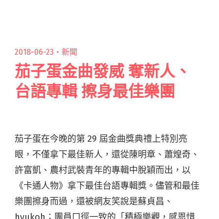
愈重要的一環，科技的演變更讓演閱讀全文 "金
曲國際論壇：演唱會最重要的是表演者 實際情境
比視覺虛擬實境重要"
2018-06-23・
新聞
茄子蛋金曲發威 奪新人、
台語專輯 擦身最佳樂團
茄子蛋在今晚的第 29 屆金曲獎典禮上特別亮
眼，不僅拿下最佳新人，還從陳明章、蕭煌奇、
許富凱、農村武裝青年的專輯中脫穎而出，以
《卡通人物》拿下最佳台語專輯獎。儘管和最佳
樂團擦身而過，還被網友笑說是蘇貞昌、
hyukoh；團員口徑一致的「積極樂觀，感恩惜