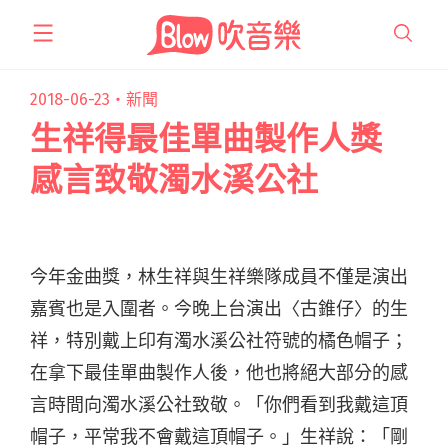
跳
至
主
要
2018-06-23・
新聞
內
生祥得最佳單曲製作人獎
容
感言致敬濁水溪公社
今年金曲獎，林生祥與生祥樂隊成員不僅是演出
嘉賓也是入圍者。今晚上台演出〈古錐仔〉的生
祥，特別戴上印有濁水溪公社符號的橘色帽子；
在拿下最佳單曲製作人後，他也將絕大部分的感
言時間向濁水溪公社致敬。「你們看到我戴這頂
帽子，平常我不會戴這頂帽子。」生祥說：「剛