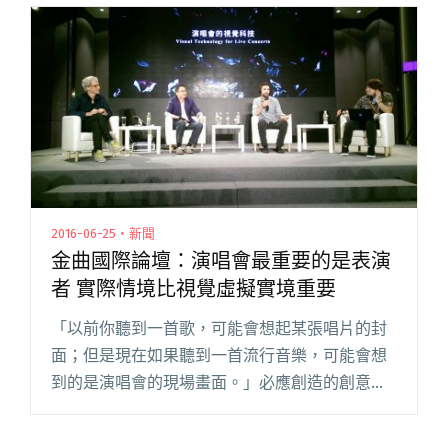
少女〉、〈我不喜歡你的＿＿〉、〈不值得一提
的孤單〉，更收錄每次表演開頭閱讀全文 "脆弱
的花兒又開了！ 脆弱少女組推出新EP作品《去
吧！夢想少女》"
2016-06-25・新聞
金曲國際論壇：演唱會最重要的是表演
者 實際情境比視覺虛擬實境重要
「以前你聽到一首歌，可能會想起某張唱片的封
面；但是現在如果聽到一首流行音樂，可能會想
到的是演唱會的現場畫面。」必應創造的創意長
馮建彰在金曲國際音樂節的國際論壇上，用最簡
單的例子來說明演唱會之於音樂產業，已是愈來