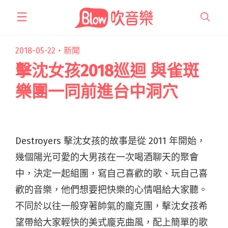
跳
至
主
要
2018-05-22・
新聞
內
擊沈女孩2018巡迴 與雀斑
容
樂團一同前進台中洞穴
Destroyers 擊沈女孩的故事是從 2011 年開始，
幾個陽光可愛的大男孩在一次喝酒聊天的聚會
中，決定一起組團，寫自己喜歡的歌、玩自己喜
歡的音樂，他們想要把快樂的心情唱給大家聽。
不同於以往一般穿著帥氣的龐克團，擊沈女孩希
望帶給大家輕快的美式龐克曲風，配上簡單的歌