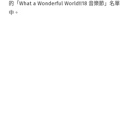
的「What a Wonderful World!!18 音樂節」名單
中。
今年將春季世界巡迴帶到新加坡、香港、東京、
美國東西岸的音樂鬼才盧廣仲，曾於 2015 年登上