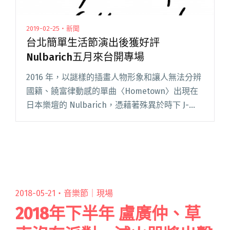
2019-02-25・新聞
台北簡單生活節演出後獲好評
Nulbarich五月來台開專場
2016 年，以謎樣的插畫人物形象和讓人無法分辨
國籍、饒富律動感的單曲〈Hometown〉出現在
日本樂壇的 Nulbarich，憑藉著殊異於時下 J-
POP 的豐富音樂性與從容氣息，旋即在愛樂者間
引起了熱烈討論。 這個一開始就帶著些許神秘感
閱讀全文 "台北簡單生活節演出後獲好評
Nulbarich五月來台開專場"
2018-05-21・
音樂節｜現場
2018年下半年 盧廣仲、草