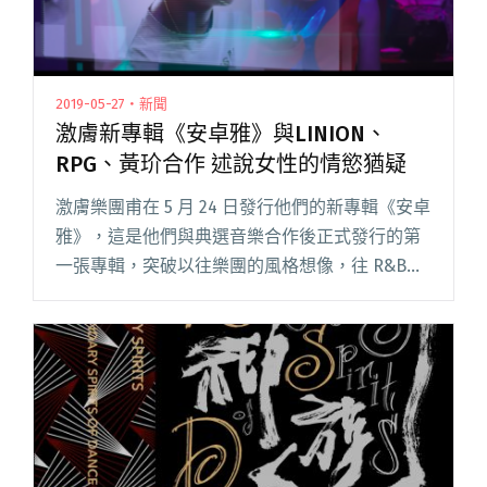
2019-05-27・新聞
激膚新專輯《安卓雅》與LINION、
RPG、黃玠合作 述說女性的情慾猶疑
激膚樂團甫在 5 月 24 日發行他們的新專輯《安卓
雅》，這是他們與典選音樂合作後正式發行的第
一張專輯，突破以往樂團的風格想像，往 R&B、
電子、嘻哈元素取經，並找上潮流黑樂新秀
LINION、「Robokatz」沙場老將 RPG、閱讀全
文 "激膚新專輯《安卓雅》與LINION、RPG、黃
玠合作 述說女性的情慾猶疑"