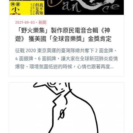
2021-09-03・新聞
「野火樂集」製作原民電音合輯《神
遊》 獲美國「全球音樂獎」金獎肯定
征戰 2020 東京奧運的臺灣隊總共奪下 2 面金牌、
4 面銀牌、6 面銅牌，讓大家在全球新冠肺炎疫情
爆發、環境氛圍低迷的時候，心情也跟著再度為
之振奮；而除了運動選手們外，臺灣流行音樂界
本周也有好消息傳出。由資深音樂人熊儒賢創辦
並成立 19閱讀全文 "「野火樂集」製作原民電音
合輯《神遊》 獲美國「全球音樂獎」金獎肯定"