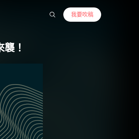
我要吹稿
來襲！