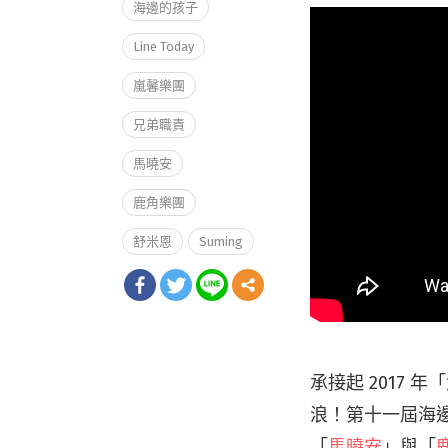
海邊的孩子
Line Today
嵐馨樂團
兄弟職責
馬曉安
鹿角樂團
舒米恩
Suming
承接起 2017
浪！第十一屆海
「
馬曉安
」與「