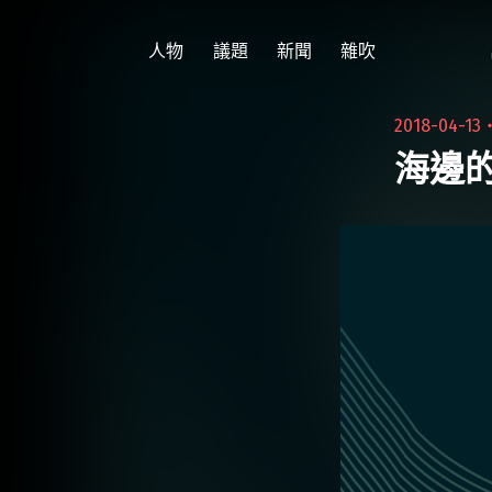
跳
至
人物
議題
新聞
雜吹
主
要
2018-04-13
內
海邊
容