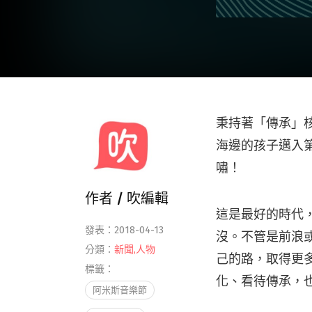
秉持著「傳承」
海邊的孩子邁入
嘯！
作者 /
吹編輯
這是最好的時代
發表：2018-04-13
沒。不管是前浪
分類：
新聞
,
人物
己的路，取得更
標籤：
化、看待傳承，
阿米斯音樂節