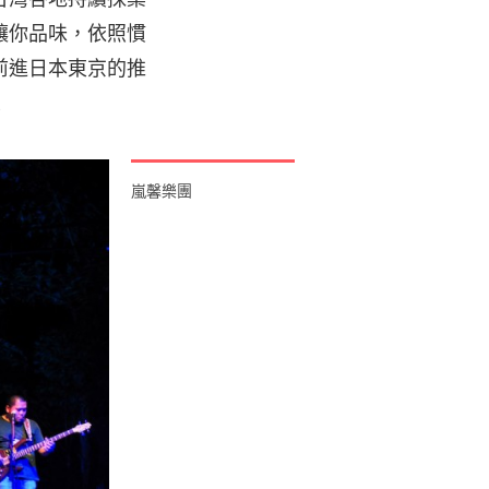
讓你品味，依照慣
前進日本東京的推
！
嵐馨樂團