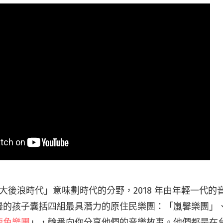
 年「大後浪時代」意味劃時代的分野，2018 年由年輕一代
邊的孩子囊括四組最具潛力的原住民樂團：「嵐馨樂團」
鹿角樂團
」，輪番向你分享他們的音樂故事。他們都是在