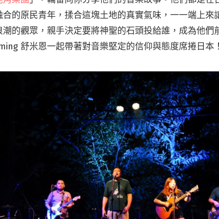
融合的原民青年，揉合這塊土地的真實氣味，一一端上來
浪潮的觀眾，親手決定要將神聖的石頭投給誰，成為他們
uming 舒米恩一起帶著對音樂堅定的信仰與態度席捲日本