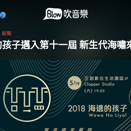
・
新聞
的孩子邁入第十一屆 新生代海嘯