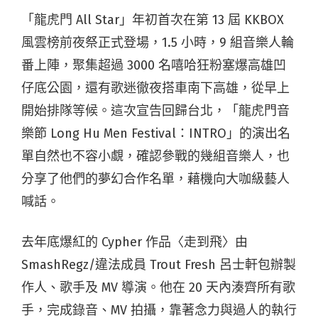
「龍虎門 All Star」年初首次在第 13 屆 KKBOX
風雲榜前夜祭正式登場，1.5 小時，9 組音樂人輪
番上陣，聚集超過 3000 名嘻哈狂粉塞爆高雄凹
仔底公園，還有歌迷徹夜搭車南下高雄，從早上
開始排隊等候。這次宣告回歸台北，「龍虎門音
樂節 Long Hu Men Festival：INTRO」的演出名
單自然也不容小覷，確認參戰的幾組音樂人，也
分享了他們的夢幻合作名單，藉機向大咖級藝人
喊話。
去年底爆紅的 Cypher 作品〈走到飛〉由
SmashRegz/違法成員 Trout Fresh 呂士軒包辦製
作人、歌手及 MV 導演。他在 20 天內湊齊所有歌
手，完成錄音、MV 拍攝，靠著念力與過人的執行