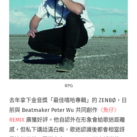
RPG
去年拿下金音獎「最佳嘻哈專輯」的 ZENBØ，日
前與 Beatmaker Peter Wu 共同創作
〈魚仔〉
REMIX
廣獲好評。他自認外在形象會給歌迷距離
感，但私下講話滿白痴，歌迷認識後都會相當訝