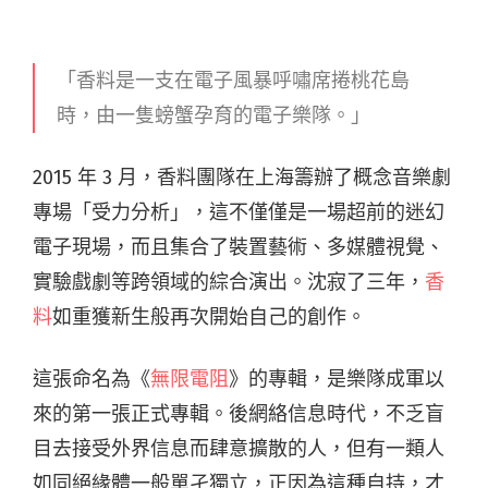
「香料是一支在電子風暴呼嘯席捲桃花島
時，由一隻螃蟹孕育的電子樂隊。」
2015 年 3 月，香料團隊在上海籌辦了概念音樂劇
專場「受力分析」，這不僅僅是一場超前的迷幻
電子現場，而且集合了裝置藝術、多媒體視覺、
實驗戲劇等跨領域的綜合演出。沈寂了三年，
香
料
如重獲新生般再次開始自己的創作。
這張命名為《
無限電阻
》的專輯，是樂隊成軍以
來的第一張正式專輯。後網絡信息時代，不乏盲
目去接受外界信息而肆意擴散的人，但有一類人
如同絕緣體一般單孑獨立，正因為這種自持，才