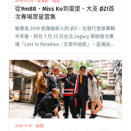
2019-01-24・音樂節｜現場
從9m88、Miss Ko到蛋堡、大支 ØZI首
次專場眾星雲集
被譽為 2018 核彈級新人的 ØZI，在發行首張專輯
半年後，終在 1 月 23 日台北 Legacy 舉辦首次專
場「Lost In Paradise／天堂中迷航」。這場由新
樂園與華貴娛樂共同主辦的演唱會，在去年 12 月
啟售時，號稱 4 閱讀全文 "從9m88、Miss Ko到
蛋堡、大支 ØZI首次專場眾星雲集"
2018-11-15・新聞