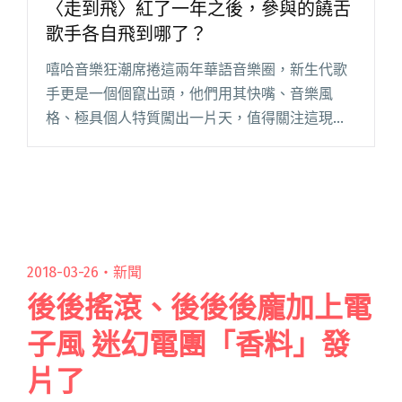
〈走到飛〉紅了一年之後，參與的饒舌
歌手各自飛到哪了？
嘻哈音樂狂潮席捲這兩年華語音樂圈，新生代歌
手更是一個個竄出頭，他們用其快嘴、音樂風
格、極具個人特質闖出一片天，值得關注這現象
的是，去年有首超強單曲征服所有嘻哈樂迷耳
朵，參與的饒舌歌手們也身價看漲。 夯曲〈走到
飛〉集結 BCW、熊仔、大支、呂閱讀全文 "〈走
到飛〉紅了一年之後，參與的饒舌歌手各自飛到
哪了？"
2018-03-26・
新聞
後後搖滾、後後後龐加上電
子風 迷幻電團「香料」發
片了