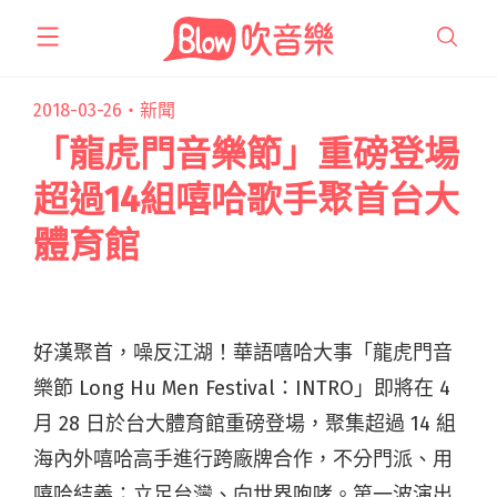
跳
至
主
要
2018-03-26・
新聞
內
「龍虎門音樂節」重磅登場
容
超過14組嘻哈歌手聚首台大
體育館
好漢聚首，噪反江湖！華語嘻哈大事「龍虎門音
樂節 Long Hu Men Festival：INTRO」即將在 4
月 28 日於台大體育館重磅登場，聚集超過 14 組
海內外嘻哈高手進行跨廠牌合作，不分門派、用
嘻哈結義；立足台灣、向世界咆哮。第一波演出