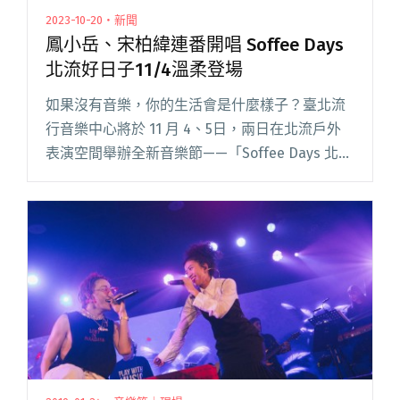
2023-10-20・新聞
鳳小岳、宋柏緯連番開唱 Soffee Days
北流好日子11/4溫柔登場
如果沒有音樂，你的生活會是什麼樣子？臺北流
行音樂中心將於 11 月 4、5日，兩日在北流戶外
表演空間舉辦全新音樂節——「Soffee Days 北流
好日子」，邀請鳳小岳、宋柏緯、瘦瘦英雄等超
強卡司連番開唱，打造一場解放身心靈的城市音
樂計畫，閱讀全文 "鳳小岳、宋柏緯連番開唱
Soffee Days北流好日子11/4溫柔登場"