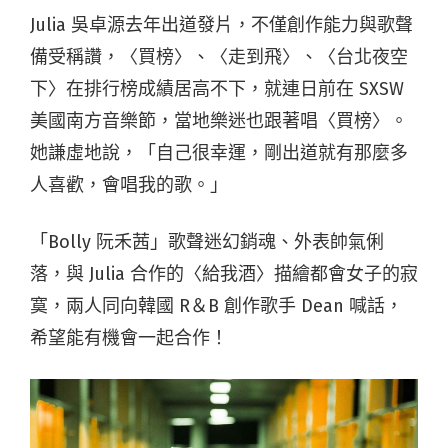
Julia 吳卓源去年出道發片，不僅創作能力與歌聲
備受稱讚，〈買榜〉、〈走到飛〉、〈台北夜空
下〉在排行榜成績居高不下，就連日前在 SXSW
美國南方音樂節，當地樂迷也跟著唱〈買榜〉。
她謙虛地說，「自己很幸運，剛出道就有那麼多
人喜歡，會唱我的歌。」
「Bolly 阮禾茜」歌聲迷幻銷魂、外表帥氣俐
落，與 Julia 合作的〈給我酒〉描繪都會女子的寂
寞，兩人同向韓國 R＆B 創作歌手 Dean 喊話，
希望能有機會一起合作！