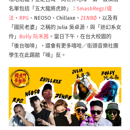
名單包括「五大龍將虎帥」：
SmashRegz/違
法
、
RPG
、NEOSO、Chillaxe、
ZENBØ
，以及有
「國民老婆」之稱的 Julia 吳卓源，與「迷幻系女
伶」
Bolly 阮禾茜
。當日下午，在台大校園的
「後台咖啡」，還會有更多嘻哈／街頭音樂社團
學生在此踢館「噪」反。