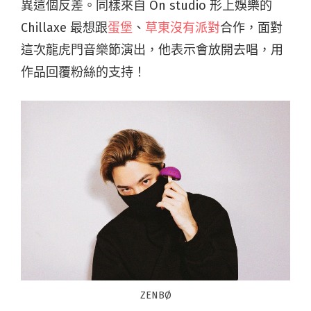
異這個反差。同樣來自 On studio 形上娛樂的
Chillaxe 最想跟
蛋堡
、
草東沒有派對
合作，面對
這次龍虎門音樂節演出，他表示會放開去唱，用
作品回覆粉絲的支持！
ZENBØ