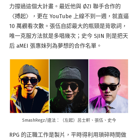
力撐過這個大計畫。最近他與 ØZI 聯手合作的
〈搏起〉，更在 YouTube 上線不到一週，就直逼
10 萬觀看次數。張伍自認最大的瓶頸是背歌詞，
唯一克服方法就是多唱幾次；史今 SJIN 則是把天
后 aMEI 張惠妹列為夢想的合作名單。
SmashRegz/違法：（左起）呂士軒、張伍、史今
RPG 的正職工作是製片，平時得利用瑣碎時間做