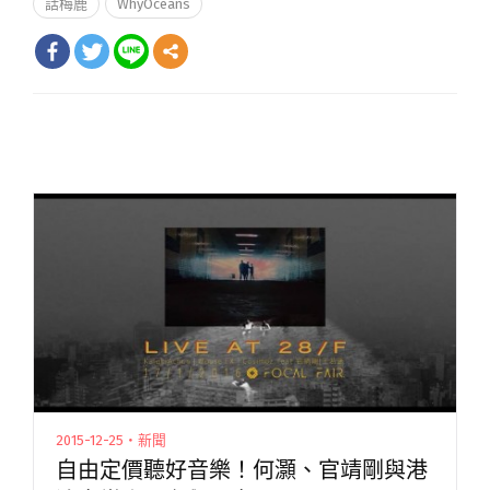
話梅鹿
WhyOceans
2015-12-25・新聞
自由定價聽好音樂！何灝、官靖剛與港