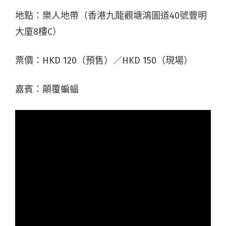
地點：樂人地帶（香港九龍觀塘鴻圖道40號豐明
大廈8樓C）
票價：HKD 120（預售）／HKD 150（現場）
嘉賓：顛覆蝙蝠