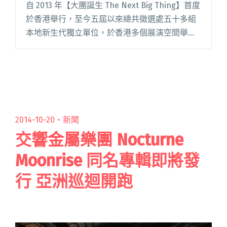
自 2013 年【大團誕生 The Next Big Thing】首度
於香港舉行，至今五屆以來總共徵選處五十多組
本地新生代獨立單位，於香港多個展演空間舉行
過十六場演出，並曾輯錄兩張合輯於港台兩地發
行上架。 2015 年開始，香港大團誕生加強閱讀全
文 "2017 香港大團誕生年終票選 送愛團至台灣演
出"
2014-10-20・
新聞
交響金屬樂團 Nocturne
Moonrise 同名專輯即將發
行 亞洲巡迴開跑