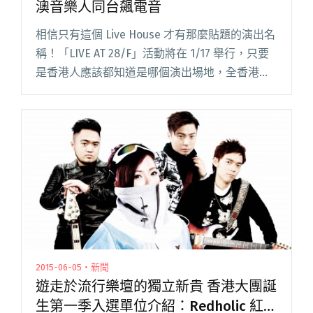
澳音樂人同台飆電音
相信只有這個 Live House 才有那麼貼題的演出名
稱！「LIVE AT 28/F」活動將在 1/17 舉行，只要
是香港人應該都知道是哪個演出場地，全香港只
有一個場地在 28 樓，那就是在銅鑼灣的 Focal
Fair。 簡簡單單叫做「閱讀全文 "自由定價聽好音
樂！何灝、官靖剛與港澳音樂人同台飆電音"
2015-06-05・新聞
遊走於流行樂壇的獨立新貴 香港大團誕
生第一季入選單位介紹：Redholic 紅迷