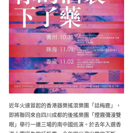
近年火速冒起的香港器樂搖滾樂團「話梅鹿」，
即將聯同來自四川成都的後搖樂團「煙霧彌漫雙
眼」舉行一連三場的南中國巡演。於去年入選香