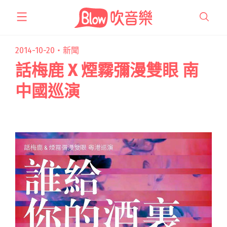
跳
至
主
要
2014-10-20・
新聞
內
話梅鹿 X 煙霧彌漫雙眼 南
容
中國巡演