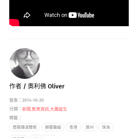
作者 /
奧利佛 Oliver
發表：2014-10-20
分類：
新聞
,
售票資訊
,
大團誕生
標籤：
煙霧彌漫雙眼
顛覆蝙蝠
香港
廣州
珠海