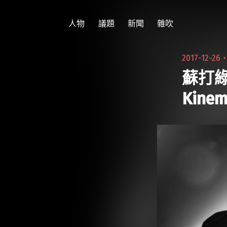
跳
至
人物
議題
新聞
雜吹
主
要
2017-12-26
內
蘇打
容
Kin