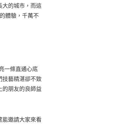
長大的城市，而這
癒的體驗，千萬不
點亮一條直通心底
們技藝精湛卻不致
上的朋友的良師益
望能邀請大家來看