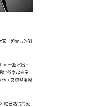
大家一起賣力的唱
kbar 一起演出。
手把鍵盤拿起來當
吉他，又讓整場觀
k》唱著熱情的龐