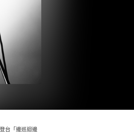
登台「邊巡迴邊