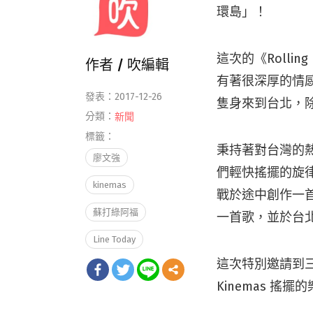
環島」！
這次的《Rollin
作者 /
吹編輯
有著很深厚的情
發表：2017-12-26
隻身來到台北，
分類：
新聞
標籤：
秉持著對台灣的
廖文強
們輕快搖擺的旋律
kinemas
戰於途中創作一
蘇打綠阿福
一首歌，並於台
Line Today
這次特別邀請到三
Kinemas 搖