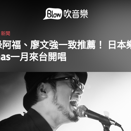
・
新聞
綠阿福、廖文強一致推薦！ 日本
emas一月來台開唱