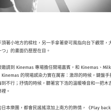
手頂著小地方的樑柱，另一手拿著麥可風指向台下觀眾，
一つ」的畫面仍歷歷在目。
到 Kinemas 專場擔任開場嘉賓，和 Kinemas、Mil
Kinemas 的現場感染力實在厲害：激昂的時候，鍵盤
嗨到不行；抒情的時候，聽著宮下浩的溫暖嗓音和一把木
樂裡。
日本樂團，都會民謠搖滾加上南方的熱情，《Play bac