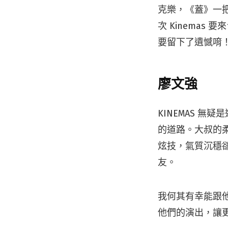
克樂，《蓋》一
次 Kinema
要留下了遺憾唷
廖文強
KINEMAS 
的道路。大叔的
炫技，氣質沉穩
友。
我何其有幸能跟
他們的演出，讓