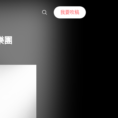
我要吹稿
樂團