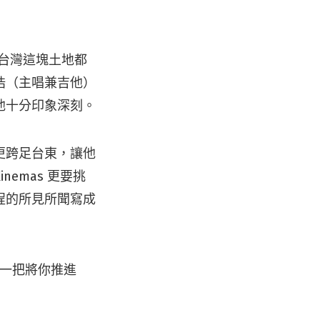
員和台灣這塊土地都
浩（主唱兼吉他）
他十分印象深刻。
更跨足台東，讓他
emas 更要挑
程的所見所聞寫成
薦一把將你推進