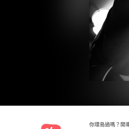
你環島過嗎？開