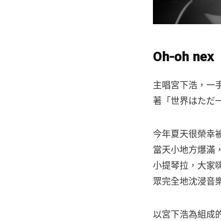
Oh-oh nex
主唱宮下浩，一
著「世界はただ
今年夏天很榮幸被邀請
當天小地方爆滿，
小提琴拉，大家
眾完全地沈浸音
以宮下浩為組成的