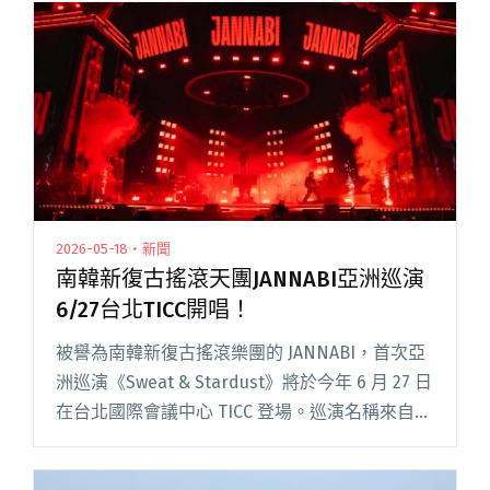
2026-05-18・新聞
南韓新復古搖滾天團JANNABI亞洲巡演
6/27台北TICC開唱！
被譽為南韓新復古搖滾樂團的 JANNABI，首次亞
洲巡演《Sweat & Stardust》將於今年 6 月 27 日
在台北國際會議中心 TICC 登場。巡演名稱來自團
員們想像中的一個畫面：那些灑落在汗水凝結的
額頭上的閃耀光芒。這是閱讀全文 "南韓新復古