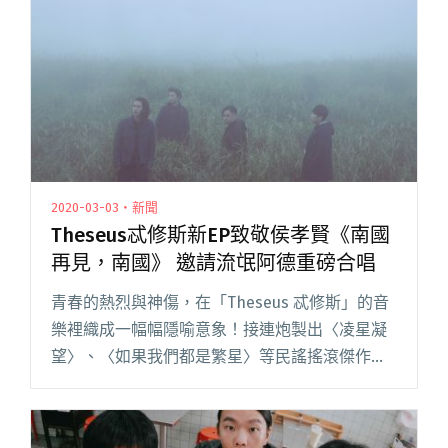
搖滾天團JANNABI亞洲巡演 6/27台北TICC開唱！"
2020-03-03・新聞
Theseus忒修斯新EP致敬侯孝賢《南國
再見，南國》 邀請流氓阿德重磅合唱
青春的熱烈與神傷，在「Theseus 忒修斯」的音
樂裡織成一幅幅隱喻意象！接連炮製出〈凌星凝
望〉、〈如果我們都是繁星〉等民謠搖滾傑作，
唱暖各大校園同學內心，「哲學民謠暖團」形象
不脛而走。最新 EP《南國再見，南國》，靈感取
自侯孝賢導演的同名閱讀全文 "Theseus忒修斯新