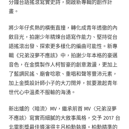
分鐘台語搖滾寫實史詩，開啟新專輯的創作計
畫。
將少年仔炙熱的橫衝直撞，轉化成青年透徹的內
斂目光，拍謝少年精煉台語寫作能力、堅持從台
語搖滾出發、探索更多樣化的編曲可能性。新專
輯《兄弟沒夢不應該》中，拍謝少年本格的豪邁
音色，在金獎製作人柯智豪的創意激盪，更加上
了藍調民謠、廟會唸歌、重唱和聲等豐沛元素，
加上金獎設計師小子的大刀闊斧，就要激起青年
世代心中溫柔不服輸的海湧。
新出爐的〈暗流〉MV，繼承前首 MV〈兄弟沒夢
不應該〉寫實而細膩的大敘事風格，交予 2017 台
北電影獎最佳導演得主呂柏勳執導。柏勳精準的