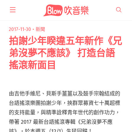
跳
至
主
要
2017-11-30・
新聞
內
拍謝少年睽違五年新作《兄
容
弟沒夢不應該》 打造台語
搖滾新面目
由吉他手維尼、貝斯手薑薑以及鼓手宗翰結成的
台語搖滾樂團拍謝少年，挾群眾募資七十萬超標
的支持能量，與精準詮釋青年世代的創作功力，
帶著 2017 最新台語搖滾專輯《兄弟沒夢不應
該》，於本週五（12/1）生猛回歸！