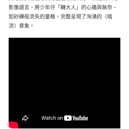
影像語言，將少年仔「轉大人」的心痛與無奈、
如砂礫般流失的童稚，完整呈現了洶湧的〈暗
流〉意象。