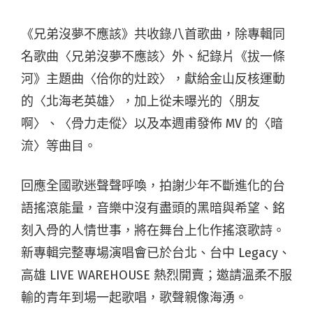
《兄弟沒夢不應該》共收錄八首歌曲，除專輯同
名歌曲〈兄弟沒夢不應該〉外、紀錄片《拔一條
河》主題曲〈佮你的灶跤〉，獻給金山反核運動
的〈北海老英雄〉，加上從未曝光的〈朋友
啊〉、〈骨力走傱〉以及本週甫發佈 MV 的〈暗
流〉等曲目。
回應全國歌迷聲聲呼喚，拍謝少年不斷進化的台
語搖滾能量，音樂中沒有盡頭的黑暗與希望、銘
刻入骨的人情世事，將在舞台上化作搖滾歌詩。
新專輯完整專場演唱會已於台北、台中 Legacy、
高雄 LIVE WAREHOUSE 熱烈開賣；邀請溫柔不服
輸的青年到場一起歌唱，歌聲親像海湧。