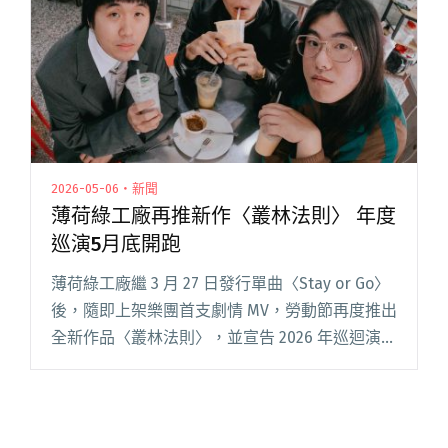
EP致敬侯孝賢《南國再見，南國》 邀請流氓阿德
重磅合唱"
2026-05-06・新聞
薄荷綠工廠再推新作〈叢林法則〉 年度
巡演5月底開跑
薄荷綠工廠繼 3 月 27 日發行單曲〈Stay or Go〉
後，隨即上架樂團首支劇情 MV，勞動節再度推出
全新作品〈叢林法則〉，並宣告 2026 年巡迴演出
將於 5 月底正式開跑，延續樂團持續創作與現場
並進的節奏。 〈叢林法則〉以「出社會閱讀全文
"薄荷綠工廠再推新作〈叢林法則〉 年度巡演5月
底開跑"