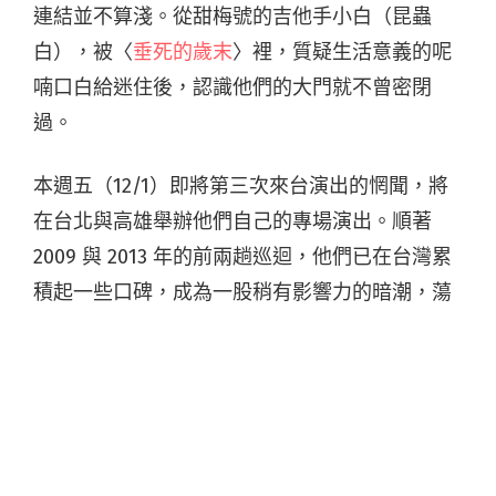
連結並不算淺。從甜梅號的吉他手小白（昆蟲
白），被〈
垂死的歲末
〉裡，質疑生活意義的呢
喃口白給迷住後，認識他們的大門就不曾密閉
過。
本週五（12/1）即將第三次來台演出的惘聞，將
在台北與高雄舉辦他們自己的專場演出。順著
2009 與 2013 年的前兩趟巡迴，他們已在台灣累
積起一些口碑，成為一股稍有影響力的暗潮，蕩
漾在熱愛器樂搖滾的聽眾、音樂人之間。演出
前，我曾與邀請他們初次來台的
PutsSound
系
列活動主辦人阿 Band 相約過一回，想聊些往
事，望能轉述分享些印象深刻的片段。其中佔比
最多的也最有溫度的，自然是些相處的瑣事。