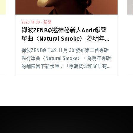
2023-11-30・新聞
禪波ZENBØ邀神秘新人Andr獻聲
單曲〈Natural Smoke〉 為明年專
輯的鋪陳留下新伏筆
禪波ZENBØ 已於 11 月 30 發布第二首專輯
先行單曲〈Natural Smoke〉，為明年專輯
的鋪陳留下新伏筆：「專輯概念和咖啡有
關，整體聽感以前、中、後味，作為整張專
輯起伏段落的串連，同時也邀請了幾位我很
喜歡的音樂人來合作，還請各閱讀全文 "禪
波ZENBØ邀神秘新人Andr獻聲單曲
〈Natural Smoke〉 為明年專輯的鋪陳留
下新伏筆"