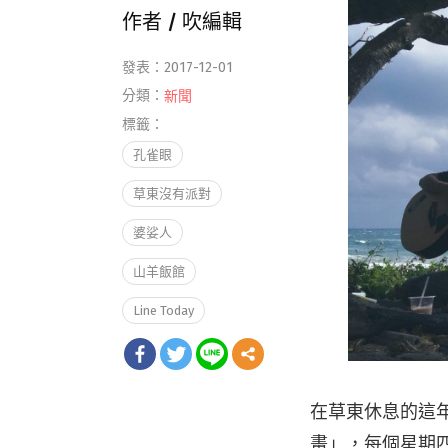
作者 /
吹編輯
發表：2017-12-01
分類：
新聞
標籤：
孔雀眼
草東沒有派對
婆娑人
山羊飯館
Line Today
在草東休息的這
畫」，每個星期四