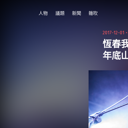
跳
至
人物
議題
新聞
雜吹
主
要
2017-12-01
內
恆春
容
年底