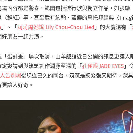
場場內容都是驚喜，範圍包括流行歌與獨立作品，如張懸
〈鮮紅〉等，甚至還有約翰・藍儂的烏托邦經典〈Imagi
n
」、「
莉莉周她說 Lily Chou-Chou Lied
」的大慶還有「
圈好朋友一起共演。
「蛋計畫」場次取消，山羊飯館近日公開的訊息更讓人眼睛
確定邀請到與筑筑創作淵源至深的「
孔雀眼 JADE EYES
」
人告別場
後睽違已久的同台，筑筑是既緊張又期待，深
容更讓人好奇。