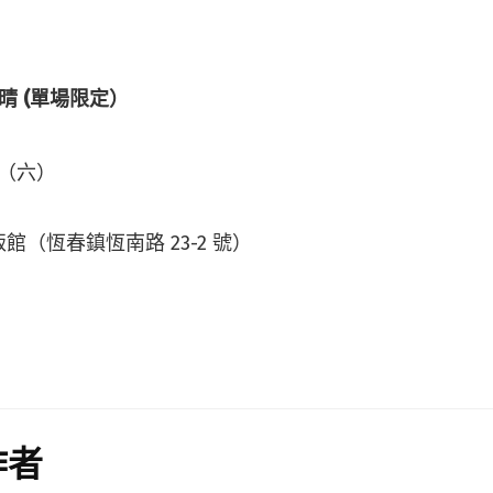
晴 (單場限定）
09（六）
（恆春鎮恆南路 23-2 號）
作者