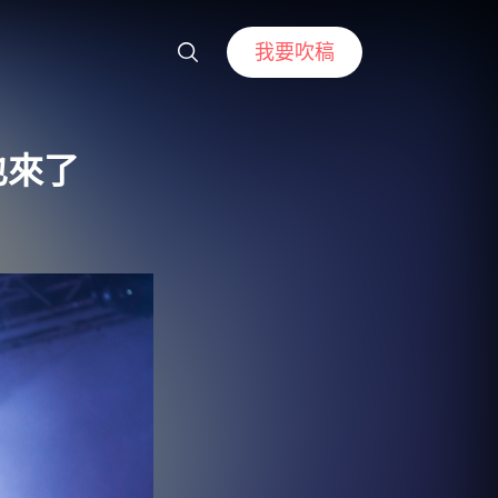
我要吹稿
也來了