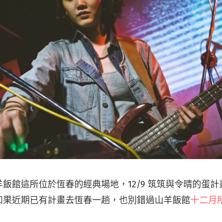
飯館這所位於恆春的經典場地，12/9 筑筑與令晴的蛋
如果近期已有計畫去恆春一趟，也別錯過山羊飯館
十二月