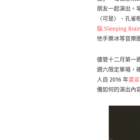
朋友一起演出。
〈可是〉、孔雀眼
腦 Sleeping Brai
他手樂冰等音樂
儘管十二月第一週
週六限定單場，
人自 2016 年
婆娑
備如何的演出內