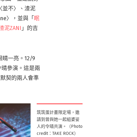
〈並不〉、渣泥
ne〉，並與「
眠
渣泥ZANI
」的吉
一亮。12/9
令晴參演。這是兩
具默契的兩人會準
筑筑蛋計畫限定場，邀
請到曾與她一起組婆娑
人的令晴共演。（Photo
credit：TAKE ROCK）