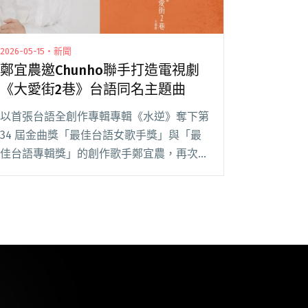
2026-05-15・新聞
鄭宜農邀Chunho聯手打造電視劇
《大愛街2巷》台語同名主題曲
以首張台語全創作專輯專輯《水逆》奪下第
34 屆金曲獎「最佳台語女歌手獎」與「最
佳台語專輯獎」的創作歌手鄭宜農，再次入
圍了今年的「最佳台語女歌手」及「最佳台
語專輯」獎項，近年她持續透過台語創作，
描寫人與人之間細膩而真實的情感關係。
此次，鄭閱讀全文 "鄭宜農邀Chunho聯手
打造電視劇《大愛街2巷》台語同名主題曲"