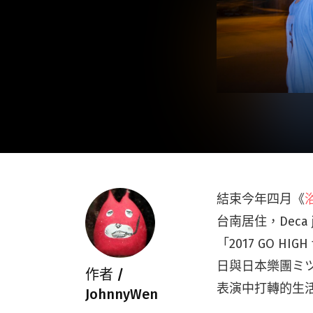
結束今年四月《
台南居住，Dec
「2017 GO HI
日與日本樂團ミツメ
作者 /
表演中打轉的生
JohnnyWen