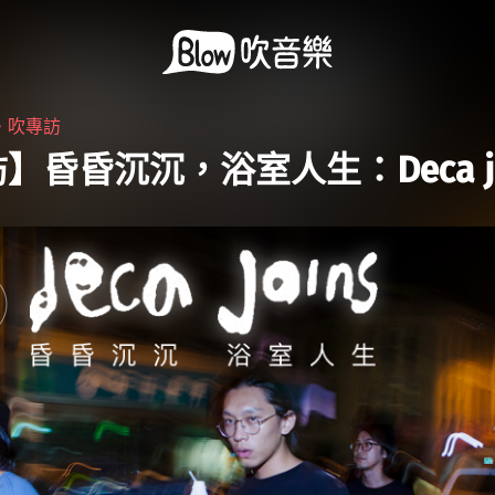
・
吹專訪
】昏昏沉沉，浴室人生：Deca jo