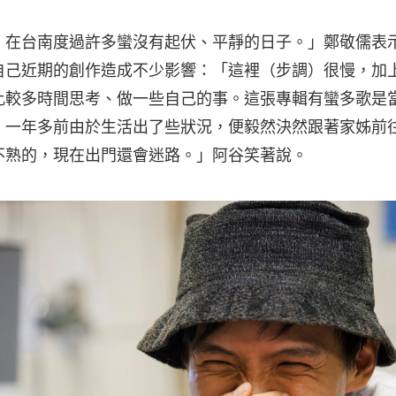
，在台南度過許多蠻沒有起伏、平靜的日子。」鄭敬儒表
自己近期的創作造成不少影響：「這裡（步調）很慢，加
比較多時間思考、做一些自己的事。這張專輯有蠻多歌是
，一年多前由於生活出了些狀況，便毅然決然跟著家姊前
不熟的，現在出門還會迷路。」阿谷笑著說。