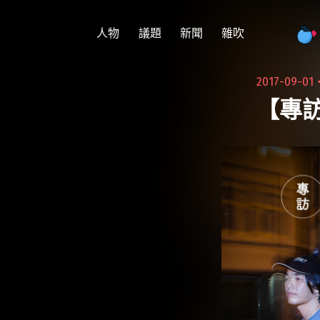
跳
至
人物
議題
新聞
雜吹
主
要
2017-09-01
內
【專訪
容