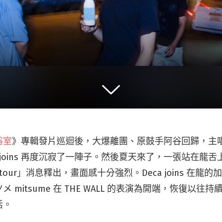
浴室
》專輯發片巡迴後，大爆離團、原鼓手阿谷回歸，主
a joins 再度沉寂了一陣子。然後夏天來了，一張站在龍
GH tour」消息釋出，畫面感十分強烈。Deca joins 在龍的加
 mitsume 在 THE WALL 的表演為開端，恢復以往
活。