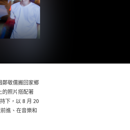
唱鄭敬儒搬回家鄉
舌上的照片搭配著
持下，以 8 月 20
持續前進、在音樂和