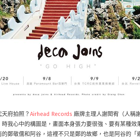
代天府拍照？
Airhead Records
廠牌主理人謝閎宥（人稱
）時我心中的構圖是，畫面本身張力要很強、要有某種效
南的鄭敬儒和阿谷，這裡不只是鄭的故鄉，也是阿谷的「