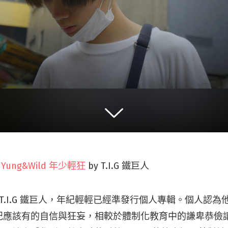
：
Yung&Wild 年少輕狂
by T.I.G 鐵巨人
年 T.I.G 鐵巨人，年紀輕輕已經準發行個人專輯。個人認
紀應該有的自信與狂妄，相較於體制化教育中的謙卑恭儉