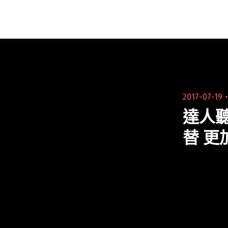
總幹事」，從藝人的音樂、封面，甚至文案
閱讀全文 "操盤藝人就像在打選戰——顏社
迪拉：我絕不把觀眾當白癡，便宜行事一定
會得到報應。"
2017-07-19
達人
替 更