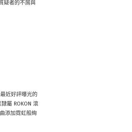
於質疑者的不屑與
他最近好評曝光的
隸屬 ROKON 滾
單曲添加霓虹般絢