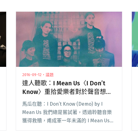
2016-09-12・議題
達人聽歌：I Mean Us〈I Don’t
Know〉重拾愛樂者對於聲音想像
的無限可能
馬瓜在聽：I Don’t Know (Demo) by I
Mean Us 我們總是嘗試著，透過聆聽音樂
獲得救贖，甫成軍一年未滿的 I Mean Us，
或許會是那個解答。迷茫的吉他噪音與飄渺
於層層音牆中的男女人聲，讓人回想起已經