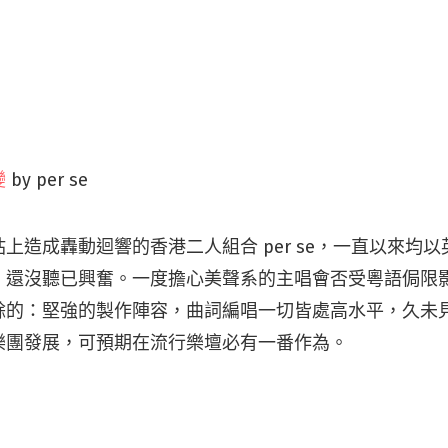
變
by per se
上造成轟動迴響的香港二人組合 per se，一直以來均
，還沒聽已興奮。一度擔心美聲系的主唱會否受粵語侷限
餘的：堅強的製作陣容，曲詞編唱一切皆處高水平，久未
樂團發展，可預期在流行樂壇必有一番作為。