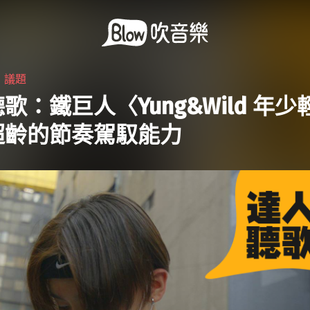
・
議題
歌：鐵巨人〈Yung&Wild 年
超齡的節奏駕馭能力