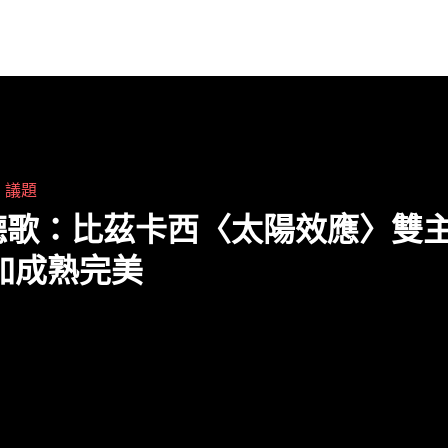
閱讀全文 "達人聽歌：I Mean Us〈I Don’t
Know〉重拾愛樂者對於聲音想像的無限可
能"
・
議題
聽歌：比茲卡西〈太陽效應〉雙
加成熟完美