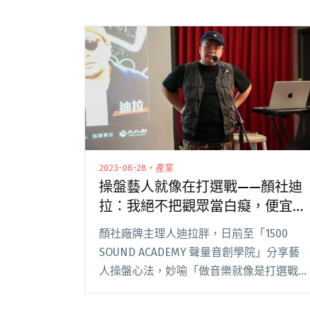
2023-08-28・產業
操盤藝人就像在打選戰——顏社迪
拉：我絕不把觀眾當白癡，便宜行
事一定會得到報應。
顏社廠牌主理人迪拉胖，日前至「1500
SOUND ACADEMY 聲量音創學院」分享藝
人操盤心法，妙喻「做音樂就像是打選戰，
你的歌手就是候選人，要找出假想敵，擬定
作戰方針火力全開」，自己因此像是「競選