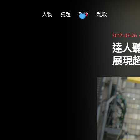
跳
至
人物
議題
新聞
雜吹
主
要
2017-07-26
內
達人聽
容
展現