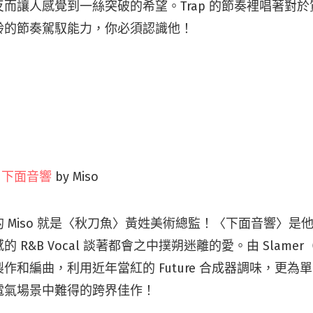
而讓人感覺到一絲突破的希望。Trap 的節奏裡唱著對
齡的節奏駕馭能力，你必須認識他！
：
下面音響
by Miso
 Miso 就是〈秋刀魚〉黃姓美術總監！〈下面音響〉是
 R&B Vocal 談著都會之中撲朔迷離的愛。由 Slamer（
作和編曲，利用近年當紅的 Future 合成器調味，更為
電氣場景中難得的跨界佳作！