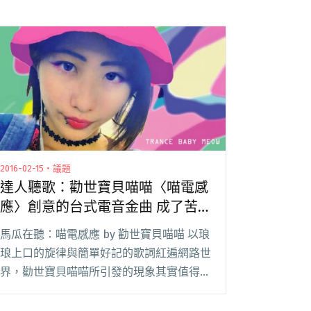
2016-02-15・議題
達人聽歌：勸世寶貝喵喵〈喵電感
應〉創意的台式電音金曲 成了苦
悶生活中的調味良方
馬瓜在聽：喵電感應 by 勸世寶貝喵喵 以琅
琅上口的旋律與簡單好記的歌詞紅遍網路世
界，勸世寶貝喵喵所引發的現象其實值得我
們好好思考，當流行音樂的刻板無趣及大量
免洗歌手的製造產出已讓聽眾感到不耐時，