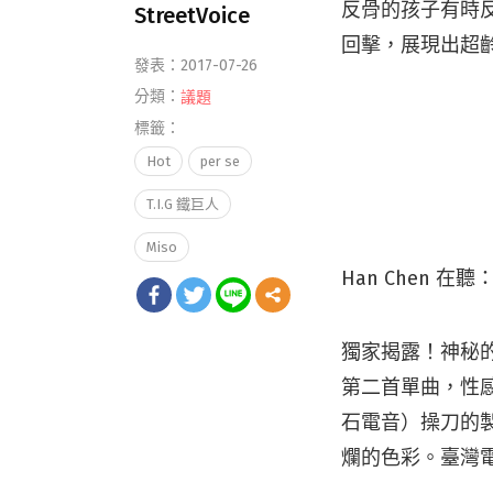
反骨的孩子有時反
StreetVoice
回擊，展現出超
發表：2017-07-26
分類：
議題
標籤：
Hot
per se
T.I.G 鐵巨人
Miso
Han Chen 在聽
獨家揭露！神秘的
第二首單曲，性感的
石電音）操刀的製
爛的色彩。臺灣