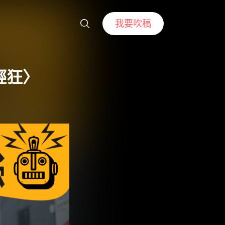
我要吹稿
少輕狂〉