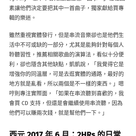
素讓他們決定要把其中一首曲子，獨家獻給買專
輯的樂迷。
雖然重視實體發行，但是串流音樂卻也是他們生
活中不可或缺的一部分，尤其是能夠針對每個人
聆聽習性，推薦相關歌曲的演算法，看似十分便
利，卻也隱含其他缺點，凱凱說，「我覺得它是
增強你的同溫層，可是去逛實體的通路，最好的
地方就是亂看，所以兩個是不一樣的東西。」嗯
哼則專注實際面，「如果在串流聽到喜歡的，我
會買 CD 支持，但還是會繼續使用串流聽，因為
他們可以賺兩次錢，就是幫他們一下。」
西元
2017
年
6
月：
2HRs
的日常