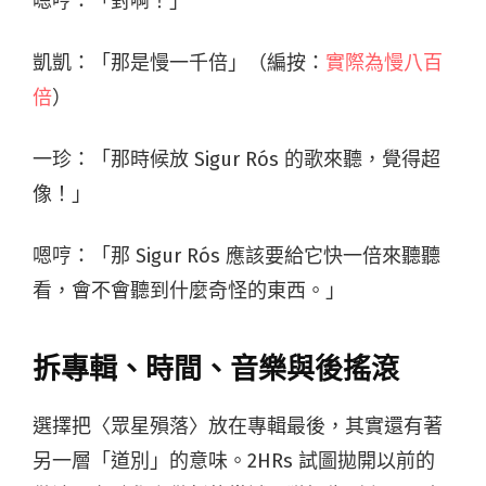
嗯哼：「對啊！」
凱凱：「那是慢一千倍」（編按：
實際為慢八百
倍
）
一珍：「那時候放 Sigur Rós 的歌來聽，覺得超
像！」
嗯哼：「那 Sigur Rós 應該要給它快一倍來聽聽
看，會不會聽到什麼奇怪的東西。」
拆專輯、時間、音樂與後搖滾
選擇把〈眾星殞落〉放在專輯最後，其實還有著
另一層「道別」的意味。2HRs 試圖拋開以前的