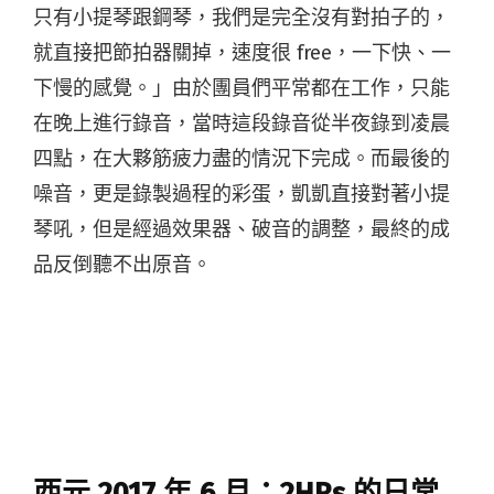
只有小提琴跟鋼琴，我們是完全沒有對拍子的，
就直接把節拍器關掉，速度很 free，一下快、一
下慢的感覺。」由於團員們平常都在工作，只能
在晚上進行錄音，當時這段錄音從半夜錄到凌晨
四點，在大夥筋疲力盡的情況下完成。而最後的
噪音，更是錄製過程的彩蛋，凱凱直接對著小提
琴吼，但是經過效果器、破音的調整，最終的成
品反倒聽不出原音。
西元
2017
年
6
月：
2HRs
的日常