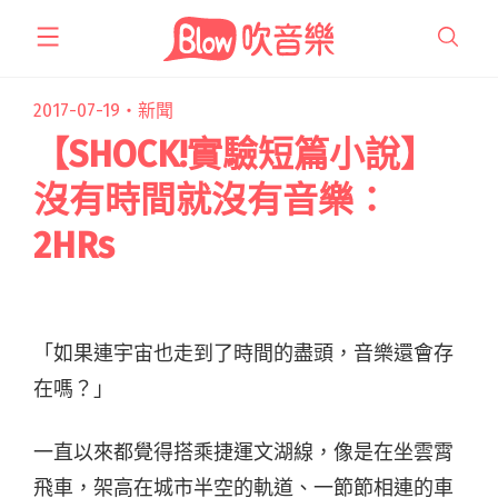
跳
至
主
要
2017-07-19・
新聞
內
【SHOCK!實驗短篇小說】
容
沒有時間就沒有音樂：
2HRs
「如果連宇宙也走到了時間的盡頭，音樂還會存
在嗎？」
一直以來都覺得搭乘捷運文湖線，像是在坐雲霄
飛車，架高在城市半空的軌道、一節節相連的車