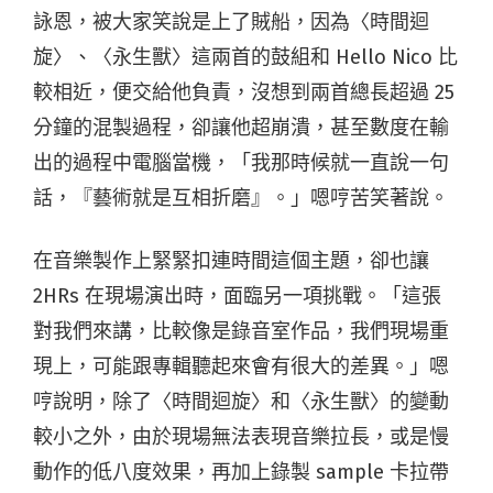
詠恩，被大家笑說是上了賊船，因為〈時間迴
旋〉、〈永生獸〉這兩首的鼓組和 Hello Nico 比
較相近，便交給他負責，沒想到兩首總長超過 25
分鐘的混製過程，卻讓他超崩潰，甚至數度在輸
出的過程中電腦當機，「我那時候就一直說一句
話，『藝術就是互相折磨』。」嗯哼苦笑著說。
在音樂製作上緊緊扣連時間這個主題，卻也讓
2HRs 在現場演出時，面臨另一項挑戰。「這張
對我們來講，比較像是錄音室作品，我們現場重
現上，可能跟專輯聽起來會有很大的差異。」嗯
哼說明，除了〈時間迴旋〉和〈永生獸〉的變動
較小之外，由於現場無法表現音樂拉長，或是慢
動作的低八度效果，再加上錄製 sample 卡拉帶