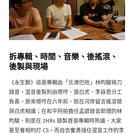
拆專輯、時間、音樂、後搖滾、
後製與現場
《永生獸》這張專輯由「北港巴哈」林昀駿操刀
錄音，混音後製則由嗯哼、張白虎、李詠恩分工
負責。原來嗯哼在六年前，就在河岸留言搖滾營
與白虎相識；在和平阿帕擔任孟諺錄音助理的林
昀駿，則是在 2HRs 錄製首張專輯時熟識，大家
甚至會相約打 CS。而自告奮勇接任混音工作的李