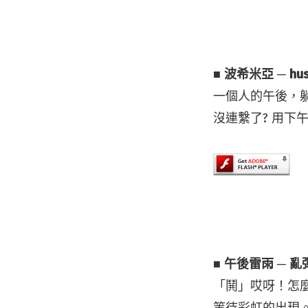
■ 波希米亞 ─ hus
一個人的午後，躺
沒連繫了? 用
■ 午後雷雨 ─ 
「鬨」哎呀！怎