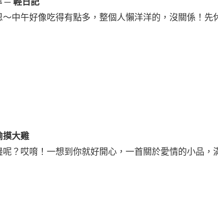
 ─ 輕日記
恩～中午好像吃得有點多，整個人懶洋洋的，沒關係！先
！
 偷摸大雞
邊呢？哎唷！一想到你就好開心，一首關於愛情的小品，