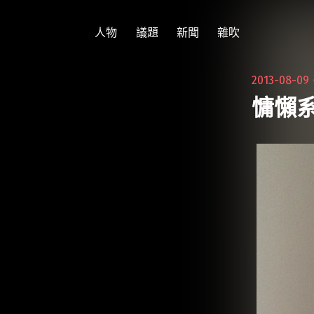
跳
至
人物
議題
新聞
雜吹
主
要
2013-08-0
內
慵懶
容