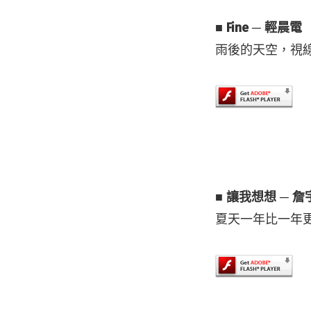
■ Fine ─ 輕晨電
雨後的天空，視
■ 讓我想想 ─ 詹
夏天一年比一年