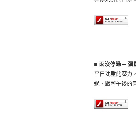
等待彩虹的出現
■ 雨沒停過 ─ 蛋
平日沈重的壓力
過，跟著午後的