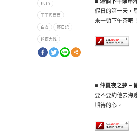
■ 這個下午懶洋洋
Hush
假日的第一天，
丁丁與西西
來一頓下午茶吧
白安
輕日記
偷摸大雞
■ 仲夏夜之夢 –
要不要約他去海
期待的心。