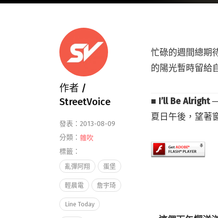
忙碌的週間總期
的陽光暫時留給
作者 /
StreetVoice
■ I’ll Be Alrigh
夏日午後，望著
發表：2013-08-09
分類：
雜吹
標籤：
亂彈阿翔
蛋堡
輕晨電
詹宇琦
Line Today