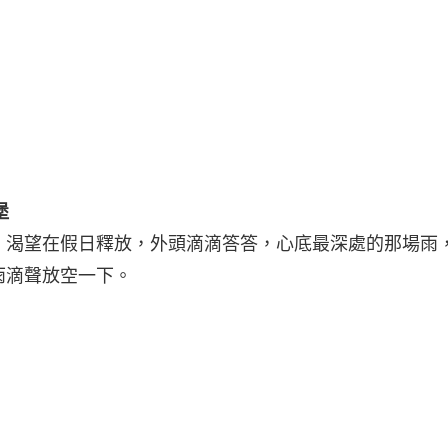
。
堡
，渴望在假日釋放，外頭滴滴答答，心底最深處的那場雨
雨滴聲放空一下。