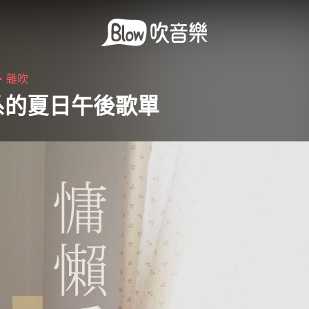
9・
雜吹
系的夏日午後歌單