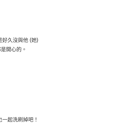
久沒與他 (她)
都是開心的。
也一起洗刷掉吧！