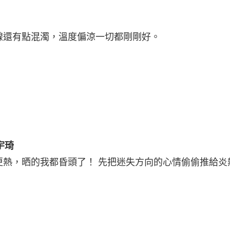
線還有點混濁，溫度偏涼一切都剛剛好。
宇琦
更熱，晒的我都昏頭了！ 先把迷失方向的心情偷偷推給炎