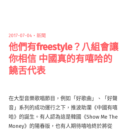
主，帶出濃厚的在地文化，歌詞內容多為描述臺
灣人的精神或是閱讀全文 "粗殘台中代表 血肉果
汁機不談金屬 暢聊華語金曲"
2017-07-04・
新聞
他們有freestyle？八組會讓
你相信 中國真的有嘻哈的
饒舌代表
在大型音樂歌唱節目，例如「好歌曲」、「好聲
音」系列的成功運行之下，推波助瀾《中國有嘻
哈》的誕生。有人認為這是韓國《Show Me The
Money》的陽春版，也有人期待嘻哈終於將從