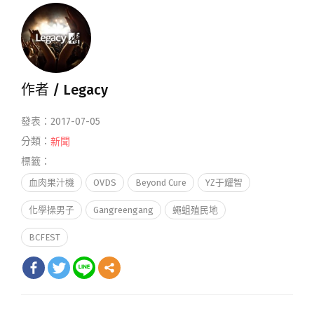
作者 /
Legacy
發表：2017-07-05
分類：
新聞
標籤：
血肉果汁機
OVDS
Beyond Cure
YZ于耀智
化學操男子
Gangreengang
蠅蛆殖民地
BCFEST