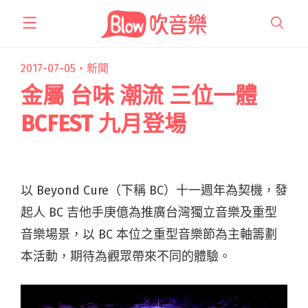
跳
至
主
要
2017-07-05・
新聞
內
金屬 台味 潮流 三位一體
容
BCFEST 九月登場
以 Beyond Cure（下稱 BC）十一週年為契機，發
起人 BC 吉他手庚億為推廣台灣獨立音樂及重型
音樂場景，以 BC 本位之重型音樂節為主軸籌劃
本活動，期待為觀眾帶來不同的體驗。