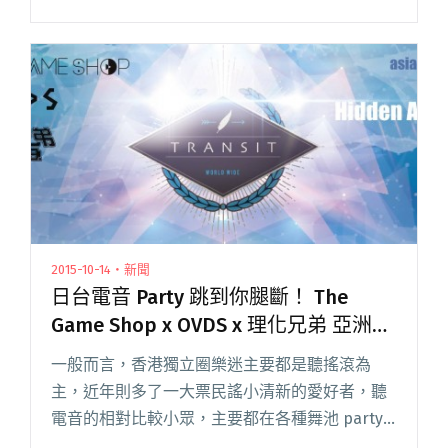
《醃黃瓜先生》等。在充滿科幻、宗教、性與暴
力的奇想畫面裡，暗藏諸多彩蛋，包括：客席主
唱 Beyo閱讀全文 "血肉果汁機〈我是一隻瘋狗,
爽喔!〉MV彩蛋滿溢 「鬼王議員」Freddy也入鏡"
2015-10-14・新聞
日台電音 Party 跳到你腿斷！ The
Game Shop x OVDS x 理化兄弟 亞洲巡
演香港站
一般而言，香港獨立圈樂迷主要都是聽搖滾為
主，近年則多了一大票民謠小清新的愛好者，聽
電音的相對比較小眾，主要都在各種舞池 party
場合而少在 live house 演出，彷彿與獨立圈隔