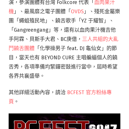
演，參演團體有台灣 Folkcore 代表「
血肉果汁
機
」、最風靡之電子團體「
OVDS
」、殘死金屬樂
團「蠅蛆殖民地」、饒舌歌手「YZ 于耀智」、
「Gangreengang」等，還有以血肉果汁機吉他
手阿霖、貝斯手大君、BC庚億，
三人共組的大亂
鬥饒舌團體
「化學操男子 feat. DJ 龜仙女」的節
目，當天也有 BEYOND CURE 主唱蝙蝠個人的饒
舌秀，各項準備均緊鑼密鼓進行當中，屆時希望
各界共襄盛舉。
其他詳細活動內容，請洽
BCFEST 官方粉絲專
頁
。