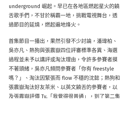
underground 崛起。早已在各地區燃起星火的饒
舌歌手們，不甘於稱霸一地，挑戰電視舞台，透
過節目的延燒，燃起遍地烽火。
首集節目一播出，果然引發不少討論，潘瑋柏、
吳亦凡、熱狗與張震嶽四位評審標準各異、海選
過程並未予以講評或淘汰理由，令許多參賽者摸
不著頭緒，吳亦凡頻問參賽者「你有 freestyle
嗎？」、淘汰因緊張而 flow 不穩的沈懿；熱狗和
張震嶽淘汰好友茶米、以英文饒舌的參賽者，以
及張震嶽評價 Ty.「我覺得很普通」，到了第二集
確定淘汰，都是大眾討論的焦點。
節目接下來會如何發展不得而知，但可以肯定的