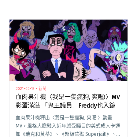
2021-02-17・新聞
血肉果汁機〈我是一隻瘋狗, 爽喔!〉MV
彩蛋滿溢 「鬼王議員」Freddy也入鏡
血肉果汁機釋出〈我是一隻瘋狗, 爽喔!〉動畫
MV，風格大膽融入近年頗受矚目的美式成人卡通
如《瑞克和莫蒂》、《超級監獄 Superjail!》、