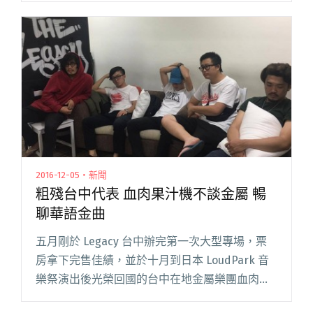
絕。但這種心態是時候要改變了，近年越來越多
的電音單位都閱讀全文 "日台電音 Party 跳到你腿
斷！ The Game Shop x OVDS x 理化兄弟 亞洲巡
演香港站"
2016-12-05・新聞
粗殘台中代表 血肉果汁機不談金屬 暢
聊華語金曲
五月剛於 Legacy 台中辦完第一次大型專場，票
房拿下完售佳績，並於十月到日本 LoudPark 音
樂祭演出後光榮回國的台中在地金屬樂團血肉果
汁機，成軍十年的他們，曲目皆以台語創作為