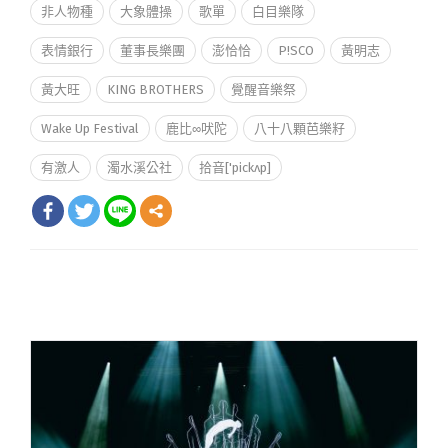
非人物種
大象體操
歌單
白目樂隊
表情銀行
董事長樂團
澎恰恰
P!SCO
黃明志
黃大旺
KING BROTHERS
覺醒音樂祭
Wake Up Festival
鹿比∞吠陀
八十八顆芭樂籽
有激人
濁水溪公社
拾音['pickʌp]