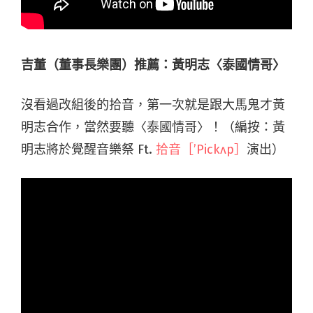
吉董（董事長樂團）推薦：黃明志〈泰國情哥〉
沒看過改組後的拾音，第一次就是跟大馬鬼才黃
明志合作，當然要聽〈泰國情哥〉！（編按：黃
明志將於覺醒音樂祭 Ft.
拾音［’Pickʌp］
演出）