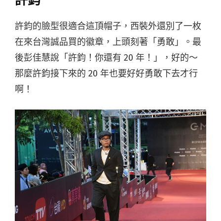
許鈞
許鈞的臉型很適合這頂帽子，西裝外還別了一枚
在來台灣誠品買的徽章，上頭刻著「勇敢」。最
後彭佳慧說「許鈞！你還有 20 年！」，好的～
那麼許鈞接下來的 20 年也要好好勇敢下去才行
啊！