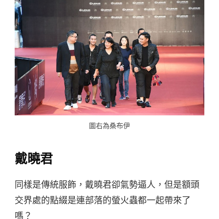
圖右為桑布伊
戴曉君
同樣是傳統服飾，戴曉君卻氣勢逼人，但是額頭
交界處的點綴是連部落的螢火蟲都一起帶來了
嗎？