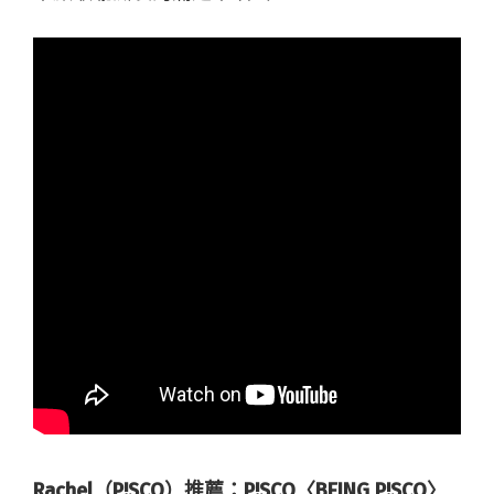
Rachel（P!SCO）推薦：P!SCO〈BEING P!SCO〉