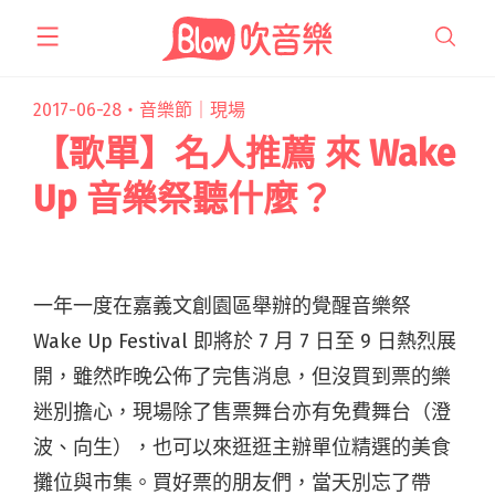
跳
至
主
要
2017-06-28・
音樂節｜現場
內
【歌單】名人推薦 來 Wake
容
Up 音樂祭聽什麼？
一年一度在嘉義文創園區舉辦的覺醒音樂祭
Wake Up Festival 即將於 7 月 7 日至 9 日熱烈展
開，雖然昨晚公佈了完售消息，但沒買到票的樂
迷別擔心，現場除了售票舞台亦有免費舞台（澄
波、向生），也可以來逛逛主辦單位精選的美食
攤位與市集。買好票的朋友們，當天別忘了帶