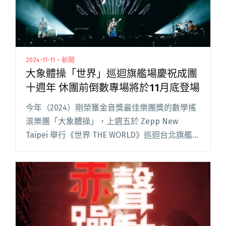
2024-11-11・新聞
大象體操「世界」巡迴旗艦場慶祝成團
十週年 休團前倒數專場將於11月底登場
今年（2024）剛榮獲金音獎最佳樂團獎的數學搖
滾樂團「大象體操」，上週五於 Zepp New
Taipei 舉行《世界 THE WORLD》巡迴台北旗艦
場。 演出邀請過往曾合作的十位嘉賓同台演出，
包含來自日本的傳奇貝斯師匠龜田誠治、管樂團
象閱讀全文 "大象體操「世界」巡迴旗艦場慶祝
成團十週年 休團前倒數專場將於11月底登場"