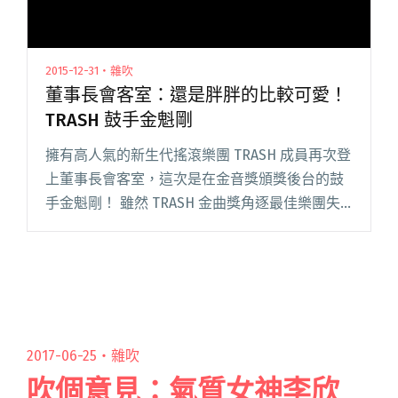
2015-12-31・雜吹
董事長會客室：還是胖胖的比較可愛！
TRASH 鼓手金魁剛
擁有高人氣的新生代搖滾樂團 TRASH 成員再次登
上董事長會客室，這次是在金音獎頒獎後台的鼓
手金魁剛！ 雖然 TRASH 金曲獎角逐最佳樂團失
利，也與金音獎最佳現場演出也擦身而過，但光
是這樣的成績已證明他們的實力備受認可；當時
在後台的鼓手金閱讀全文 "董事長會客室：還是
胖胖的比較可愛！TRASH 鼓手金魁剛"
2017-06-25・
雜吹
吹個意見：氣質女神李欣