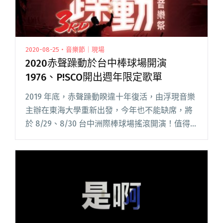
2020-08-25・音樂節｜現場
2020赤聲躁動於台中棒球場開演
1976、P!SCO開出週年限定歌單
2019 年底，赤聲躁動睽違十年復活，由浮現音樂
主辦在東海大學重新出發，今年也不能缺席，將
於 8/29、8/30 台中洲際棒球場搖滾開演！值得
一提的是，若持有 2020 山海屯、2020 覺醒未來
票、2020 無限自由音樂藝術節門票，加購 閱讀全
文 "2020赤聲躁動於台中棒球場開演 1976、
P!SCO開出週年限定歌單"