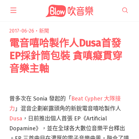
跳
至
主
要
2017-06-26・
新聞
內
電音嘻哈製作人Dusa首發
容
EP採針筒包裝 貪嗔癡貫穿
音樂主軸
曾多次在 Sonia 發起的「
Beat Cypher 大隊接
力
」混音企劃嶄露頭角的新銳電音嘻哈製作人
Dusa
，日前推出個人首張 EP《Artificial
Dopamine》，並在全球各大數位音樂平台釋出
。EP 三首曲目在濃厚的電子音樂曲風，融合了嘻