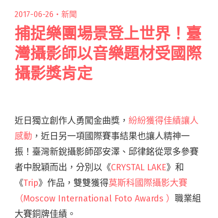
2017-06-26・
新聞
捕捉樂團場景登上世界！臺
灣攝影師以音樂題材受國際
攝影獎肯定
近日獨立創作人勇闖金曲獎，
紛紛獲得佳績讓人
感動
，近日另一項國際賽事結果也讓人精神一
振！臺灣新銳攝影師邵安澤、邱律銘從眾多參賽
者中脫穎而出，分別以《
CRYSTAL LAKE
》和
《
Trip
》作品，雙雙獲得
莫斯科國際攝影大賽
（Moscow International Foto Awards ）
職業組
大賽銅牌佳績。