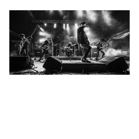
邵安澤獲 MIFA 攝影大賽肯定的作品《CRYSTAL LAKE》，拍攝
於山海屯音樂節。
初踏入攝影資歷將滿二年的邵安澤，於 2016 山
海屯音樂節，拍攝
來臺演出的東京新世代金屬樂
團「水晶湖 Crystal Lake」
，即獲得廣告組音樂
題材項目銅牌成績；邱律銘所拍攝的《Trip》由