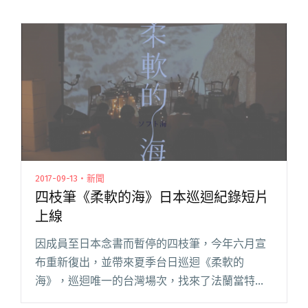
2017-09-13・新聞
四枝筆《柔軟的海》日本巡迴紀錄短片
上線
因成員至日本念書而暫停的四枝筆，今年六月宣
布重新復出，並帶來夏季台日巡迴《柔軟的
海》，巡迴唯一的台灣場次，找來了法蘭當特別
嘉賓，而走訪日本的三場巡迴也被記錄下來成了