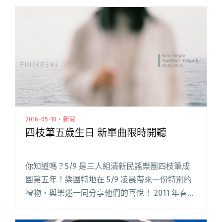
《柔軟的海》紀錄片／Four Pens 《ソフト海》
Documentary 閱讀全文 "四枝筆《柔軟的海》日
本巡迴紀錄短片上線"
2016-05-10・新聞
四枝筆五歲生日 新單曲限時開聽
你知道嗎？5/9 是三人組清新民謠樂團四枝筆成
團第五年！樂團特地在 5/9 凌晨帶來一份特別的
禮物，與樂迷一同分享他們的喜悅！ 2011 年春天
末由吉他手 Bibo、咨咨和小四組成的四枝筆樂團
以簡單的配置、乾淨的嗓音、清新的曲風，帶給