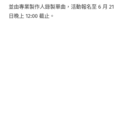
並由專業製作人錄製單曲，活動報名至 6 月 21
日晚上 12:00 截止。
過去四年來，不插電音樂大賽挖掘了不少才華洋