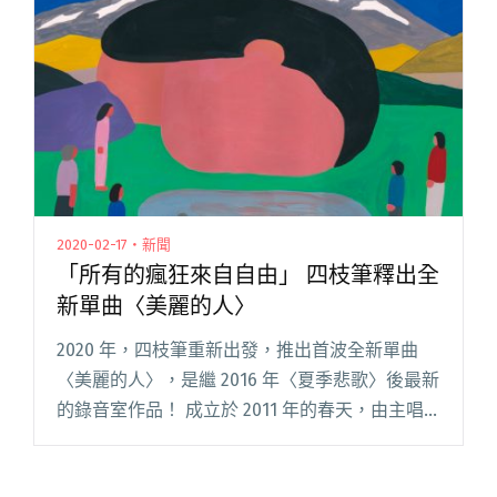
人們舒閱讀全文 "四枝筆五歲生日 新單曲限時開
聽"
2020-02-17・新聞
「所有的瘋狂來自自由」 四枝筆釋出全
新單曲〈美麗的人〉
2020 年，四枝筆重新出發，推出首波全新單曲
〈美麗的人〉，是繼 2016 年〈夏季悲歌〉後最新
的錄音室作品！ 成立於 2011 年的春天，由主唱
小四、鍵盤手咨咨、吉他手Bibo三人所組成，以
一把木吉他為基底，結合鍵盤時而輕跳、時而溫