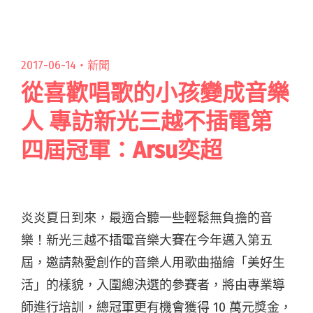
軟的聲閱讀全文 "「所有的瘋狂來自自由」 四枝
筆釋出全新單曲〈美麗的人〉"
2017-06-14・
新聞
從喜歡唱歌的小孩變成音樂
人 專訪新光三越不插電第
四屆冠軍：Arsu奕超
炎炎夏日到來，最適合聽一些輕鬆無負擔的音
樂！新光三越不插電音樂大賽在今年邁入第五
屆，邀請熱愛創作的音樂人用歌曲描繪「美好生
活」的樣貌，入圍總決選的參賽者，將由專業導
師進行培訓，總冠軍更有機會獲得 10 萬元獎金，