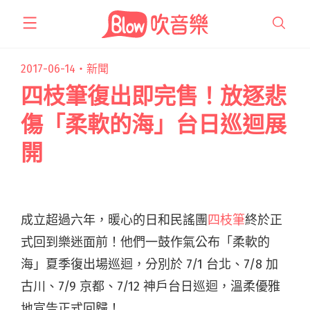
跳
至
主
要
2017-06-14・
新聞
內
四枝筆復出即完售！放逐悲
容
傷「柔軟的海」台日巡迴展
開
成立超過六年，暖心的日和民謠團
四枝筆
終於正
式回到樂迷面前！他們一鼓作氣公布「柔軟的
海」夏季復出場巡迴，分別於 7/1 台北、7/8 加
古川、7/9 京都、7/12 神戶台日巡迴，溫柔優雅
地宣告正式回歸！