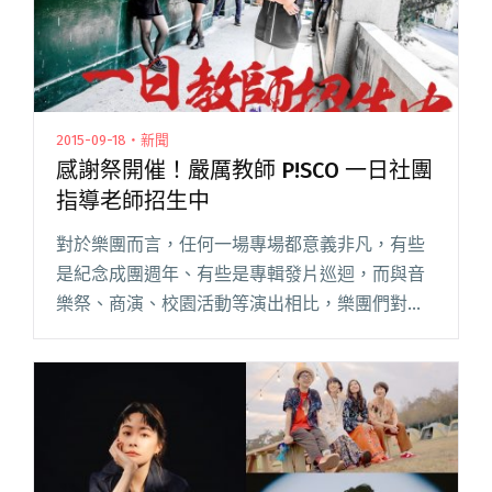
2015-09-18・新聞
感謝祭開催！嚴厲教師 P!SCO 一日社團
指導老師招生中
對於樂團而言，任何一場專場都意義非凡，有些
是紀念成團週年、有些是專輯發片巡迴，而與音
樂祭、商演、校園活動等演出相比，樂團們對於
專場的籌備更為用心，絞盡腦汁、費盡心思想給
購票入場的樂迷們最棒的表演！在夏日眾多音樂
節中氣勢不斷攀升的樂團 P!S閱讀全文 "感謝祭開
催！嚴厲教師 P!SCO 一日社團指導老師招生中"