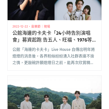
2022-12-22・音樂節｜現場
公館海邊的卡夫卡「24小時告別演唱
會」募資起跑 告五人、旺福、1976等
25組音樂人接力演出
公館「海邊的卡夫卡」Live House 自傳出明年將
熄燈的消息後，各界粉絲紛紛湧入社群表達不捨
之情，更敲碗許願熄燈日之前，能再次欣賞精彩
演出。回應粉絲期待，一念電影與海邊的卡夫卡
發起「再見卡夫卡－來 Chill 溫羅汀」音樂影像跨
界計劃，閱讀全文 "公館海邊的卡夫卡「24小時
告別演唱會」募資起跑 告五人、旺福、1976等25
組音樂人接力演出"