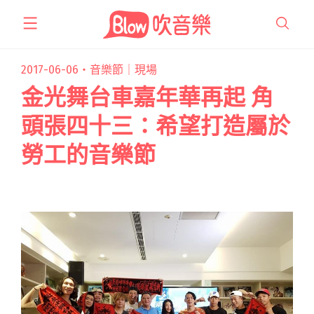
跳
至
主
要
2017-06-06・
音樂節｜現場
內
金光舞台車嘉年華再起 角
容
頭張四十三：希望打造屬於
勞工的音樂節