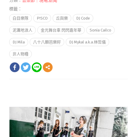
分類：
音樂節｜現場
,
新聞
標籤：
白目樂隊
P!SCO
丘與樂
DJ Code
泥灘地浪人
金光舞台車 閃閃嘉年華
Sonia Cailco
DJ Mila
八十八顆芭樂籽
DJ Mykal a.k.a.林哲儀
非人物種