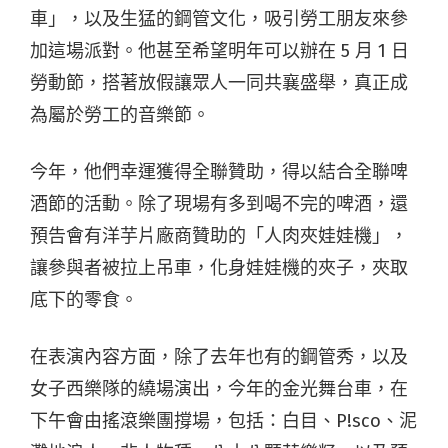
車」，以及生猛的鋼管文化，吸引勞工朋友來參
加這場派對。他甚至希望明年可以辦在 5 月 1 日
勞動節，搭著放假讓眾人一同共襄盛舉，真正成
為屬於勞工的音樂節。
今年，他們幸運獲得全聯贊助，得以結合全聯啤
酒節的活動。除了現場有多到喝不完的啤酒，還
預告會有洋芋片廠商贊助的「人肉夾娃娃機」，
讓參與者被拉上吊車，化身娃娃機的夾子，夾取
底下的零食。
在表演內容方面，除了去年也有的鋼管秀，以及
女子西樂隊的繞場演出，今年的金光舞台車，在
下午會由搖滾樂團撐場，包括：白目、P!sco、泥