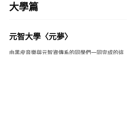
大學篇
元智大學〈元夢〉
由黑皮音樂與元智資傳系的同學們一同完成的這
首畢業歌，不僅影像有趣，rap 的歌詞也將日常
的大學生玩樂、翹課等俏皮的生活描寫出來，在
畢業歌以慢歌抒情為主的創作潮中，跳脫出來令
人耳目一新。