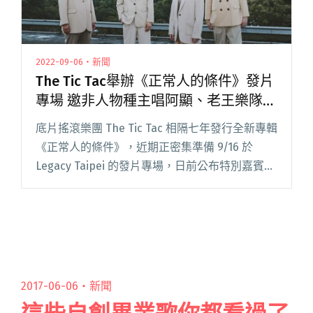
2022-09-06・新聞
The Tic Tac舉辦《正常人的條件》發片
專場 邀非人物種主唱阿顯、老王樂隊主
唱張立長合力參戰
底片搖滾樂團 The Tic Tac 相隔七年發行全新專輯
《正常人的條件》，近期正密集準備 9/16 於
Legacy Taipei 的發片專場，日前公布特別嘉賓，
邀請非人物種主唱阿顯、老王樂隊主唱張立長合
力參戰，企圖碰撞出有別以往的搖滾聲閱讀全文
"The Tic Tac舉辦《正常人的條件》發片專場 邀
非人物種主唱阿顯、老王樂隊主唱張立長合力參
戰"
2017-06-06・
新聞