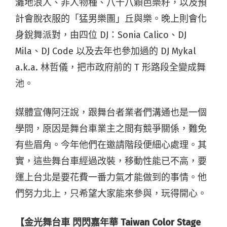
灘地浪人、非人物種、八十八顆芭樂籽，以及預
計會脫衣服的「猛男樂團」丘與樂。晚上則會化
身銳舞派對，由四位 DJ：Sonia Calico、DJ
Mila、DJ Code 以及去年也參加過的 DJ Mykal
a.k.a. 林哲儀，把市政府前的 T 形路段全變成舞
池。
媒體宣傳阿汪說，跟舞台者業者們溝通也是一個
學問，原因是舞台車業主之間有競爭關係，難免
有些眉角。今年他們在邀請階段便細心處理。其
實，這些舞台車經過改裝，移動性能已不高，要
運上台北是要花費一番力氣才能做到的事情。他
們努力北上，只希望大家能來參與，玩得開心。
【金光舞台車 閃閃嘉年華 Taiwan Color Stage