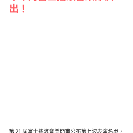
出！
第 21 屆富士搖滾音樂節甫公布第七波表演名單，