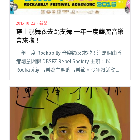
2015-10-22・新聞
穿上靚舞衣去跳支舞 一年一度華麗音樂
會來啦！
一年一度 Rockabilly 音樂節又來啦！這是個由香
港創意團體 DBSFZ Rebel Society 主辦，以
Rockabiliy 音樂為主題的音樂節。今年將活動地
點改到前往中環酒館 Grappa’s Cellar 舉辦，席上
請來不閱讀全文 "穿上靚舞衣去跳支舞 一年一度
華麗音樂會來啦！"