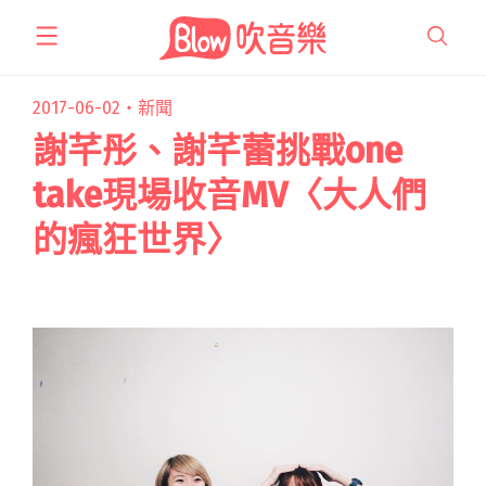
跳
至
主
要
2017-06-02・
新聞
內
謝芊彤、謝芊蕾挑戰one
容
take現場收音MV〈大人們
的瘋狂世界〉