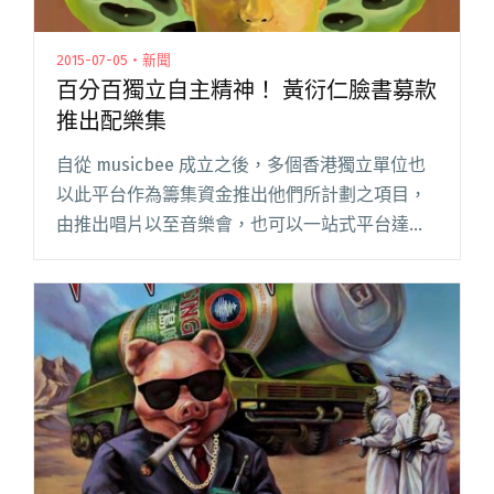
2015-07-05・新聞
百分百獨立自主精神！ 黃衍仁臉書募款
推出配樂集
自從 musicbee 成立之後，多個香港獨立單位也
以此平台作為籌集資金推出他們所計劃之項目，
由推出唱片以至音樂會，也可以一站式平台達成
願望，前提之下是要項目回報絕對吸引。 但世事
無絕對，也有人以個人之力，更講求當中獨立自
主精神，將人與人信閱讀全文 "百分百獨立自主
精神！ 黃衍仁臉書募款推出配樂集"