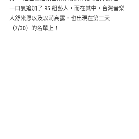
一口氣追加了 95 組藝人，而在其中，台灣音樂
人舒米恩以及以莉高露，也出現在第三天
（7/30）的名單上！
舒米恩最初得知，自己確定會在今年的富士搖滾
音樂節演出時，恰好在錄音室準備新作品。對此
他感到相當興奮，因為去年他曾為了阿米斯音樂
節而到富士搖滾觀摩，也夢想有朝一日能在富士
搖滾演出，沒想到一年內就美夢成真。
憑著〈不要放棄〉，接連拿下金馬獎最佳電影原
創歌曲，以及金曲獎年度歌曲獎的舒米恩，今年
七月初，富士搖滾前夕，會先在 Legacy 舉辦連
續三場的「向最初的自己致敬」的個人專場演