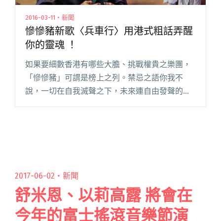
2016-03-11・新聞
慘慘豬新歌〈兵車行〉用港式粗話弄醒
你的靈魂 ！
如果要細數香港有哪些大膽、挑戰權貴之樂團，
「慘慘豬」可謂是榜上之列。禁忌之語你我不
說，一切在自我滅聲之下，未來連自由發聲的機
會都沒有了，慘慘豬正是將我們所面對的那些暢
所欲言。搖滾樂最精闢的地方就是反映現實，歌
曲棒打樂迷之頭腦，反思音樂當中所閱讀全文
"慘慘豬新歌〈兵車行〉用港式粗話弄醒你的靈魂
！"
2017-06-02・
新聞
舒米恩、以莉高露 將會在
今年的富士搖滾音樂節演