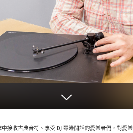
中接收古典音符、享受 DJ 琴邊閒話的愛樂者們，對愛