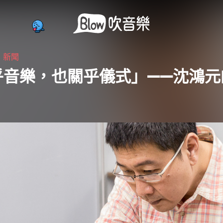
・
新聞
乎音樂，也關乎儀式」——沈鴻元