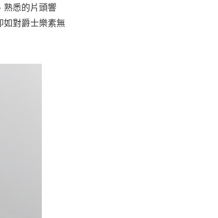
、熟悉的片頭響
即如對爵士樂素無