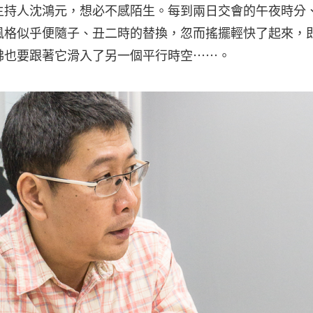
主持人沈鴻元，想必不感陌生。每到兩日交會的午夜時分
風格似乎便隨子、丑二時的替換，忽而搖擺輕快了起來，
彿也要跟著它滑入了另一個平行時空
⋯⋯
。