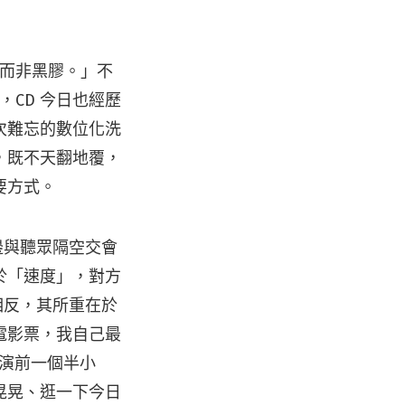
，而非黑膠。」不
，CD 今日也經歷
次難忘的數位化洗
，既不天翻地覆，
要方式。
邊與聽眾隔空交會
於「速度」，對方
相反，其所重在於
電影票，我自己最
開演前一個半小
晃晃、逛一下今日