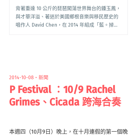
背著重達 10 公斤的琵琶闖蕩世界舞台的鍾玉鳳，
與才華洋溢、著迷於美國鄉根音樂與移民歷史的
唱作人 David Chen，在 2014 年組成「藍。掉」
樂團，以琵琶與藍調吉他兩個遙遠、互不相識的
文化，相互浸染、滲透彼此豐足的音樂敘事，提
煉傳統閱讀全文 "「藍。掉」第二張專輯《垂釣
島嶼》 登上歐洲世界音樂排行榜"
2014-10-08・
新聞
P Festival ：10/9 Rachel
Grimes、Cicada 跨海合奏
本週四（10月9日）晚上，在十月連假的第一個晚