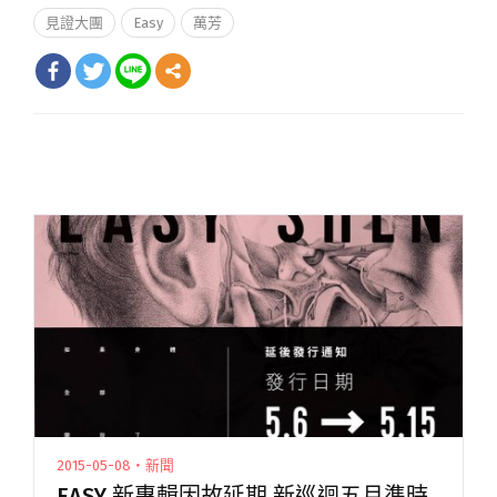
見證大團
Easy
萬芳
2015-05-08・新聞
EASY 新專輯因故延期 新巡迴五月準時