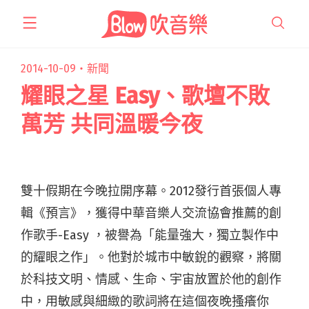
跳
至
主
要
2014-10-09・
新聞
內
耀眼之星 Easy、歌壇不敗
容
萬芳 共同溫暖今夜
雙十假期在今晚拉開序幕。2012發行首張個人專
輯《預言》，獲得中華音樂人交流協會推薦的創
作歌手-Easy ，被譽為「能量強大，獨立製作中
的耀眼之作」。他對於城市中敏銳的觀察，將關
於科技文明、情感、生命、宇宙放置於他的創作
中，用敏感與細緻的歌詞將在這個夜晚搔癢你