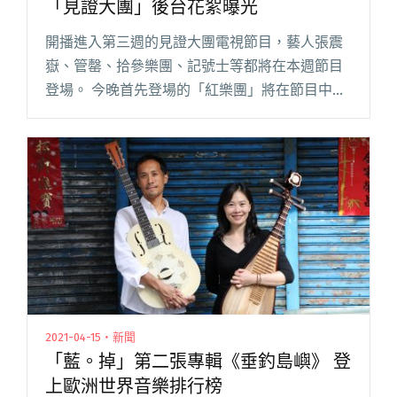
「見證大團」後台花絮曝光
開播進入第三週的見證大團電視節目，藝人張震
嶽、管罄、拾參樂團、記號士等都將在本週節目
登場。 今晚首先登場的「紅樂團」將在節目中將
翻唱經典名曲〈橄欖樹〉，以電子編曲為基底融
合東方音色創作，要獻給觀眾優雅脫俗的夜晚；
而下半集節目演出，是瘦瘦小小閱讀全文 "柯泯
薰吃飽了再唱 便當打包不手軟 「見證大團」後台
花絮曝光"
2021-04-15・新聞
「藍。掉」第二張專輯《垂釣島嶼》 登
上歐洲世界音樂排行榜