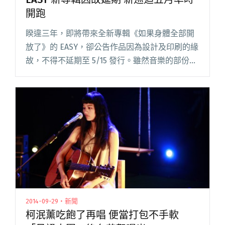
開跑
睽違三年，即將帶來全新專輯《如果身體全部開
放了》的 EASY，卻公告作品因為設計及印刷的緣
故，不得不延期至 5/15 發行。雖然音樂的部份早
已經蓄勢待發，但是為了顧及聆聽的完整性，數
位也將不會提前上架。針對這次突發的狀況，
EASY 除了對等閱讀全文 "EASY 新專輯因故延期
新巡迴五月準時開跑"
2014-09-29・新聞
柯泯薰吃飽了再唱 便當打包不手軟