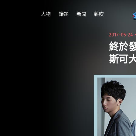
跳
至
人物
議題
新聞
雜吹
主
要
2017-05-24
內
終於發
容
斯可