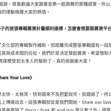
廳的痕跡，很喜歡讓大家跟著音樂一起跳舞的那種感覺，所
接的律動喚醒大家的熱情。
all 前陣子的首張專輯募資計畫順利達標，怎麼會想要跟募資平
了文化部的專輯製作補助，但距離完成整張專輯還有一段
品質與成本間的拉扯，我們於是決定發起募資，希望借助
募資達標受到太多人的幫助了，真的很謝謝大家！
e Your Love》
界太快、太無常，快到還來不及把愛說完，就錯過了。所
傳達出去，這張專輯就從是我們開始，Share our lo
風除了 disco、funk 和 acid jazz 等元素之外