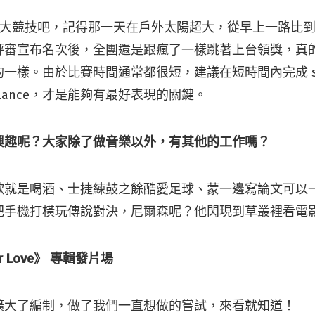
 樂團大競技吧，記得那一天在戶外太陽超大，從早上一路比
評審宣布名次後，全團還是跟瘋了一樣跳著上台領獎，真
一樣。由於比賽時間通常都很短，建議在短時間內完成 set
alance，才是能夠有最好表現的關鍵。
興趣呢？大家除了做音樂以外，有其他的工作嗎？
歌就是喝酒、士捷練鼓之餘酷愛足球、蒙一邊寫論文可以
把手機打橫玩傳說對決，尼爾森呢？他閃現到草叢裡看電
ur Love》 專輯發片場
擴大了編制，做了我們一直想做的嘗試，來看就知道！