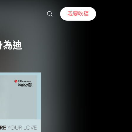
我要吹稿
身為迪