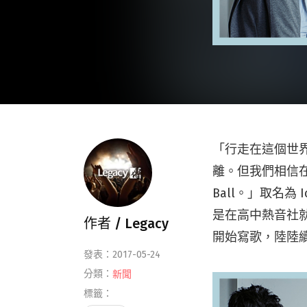
「行走在這個世
離。但我們相信在
Ball。」取名為 Ic
是在高中熱音社就
作者 /
Legacy
開始寫歌，陸陸
發表：2017-05-24
分類：
新聞
標籤：