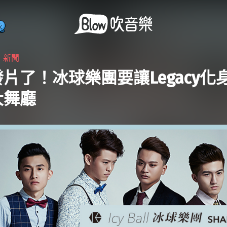
・
新聞
片了！冰球樂團要讓Legacy化
大舞廳