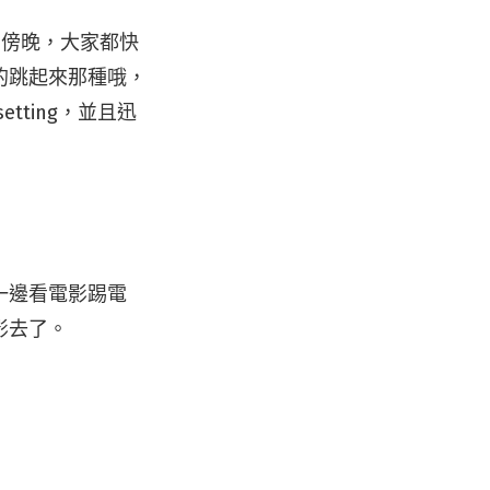
到傍晚，大家都快
的跳起來那種哦，
ting，並且迅
一邊看電影踢電
影去了。