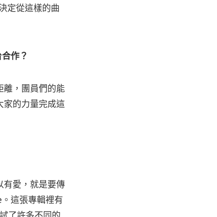
以決定從這樣的曲
台合作？
距離，團員們的能
大家的力量完成這
以有愛，就是要傳
ve。這張專輯裡有
，還嘗試了許多不同的