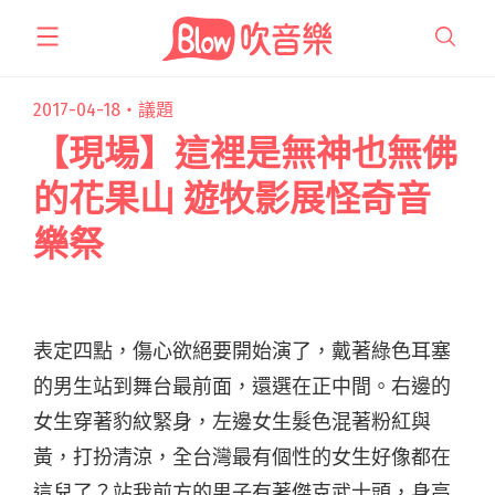
跳
至
主
要
2017-04-18・
議題
內
【現場】這裡是無神也無佛
容
的花果山 遊牧影展怪奇音
樂祭
表定四點，傷心欲絕要開始演了，戴著綠色耳塞
的男生站到舞台最前面，還選在正中間。右邊的
女生穿著豹紋緊身，左邊女生髮色混著粉紅與
黃，打扮清涼，全台灣最有個性的女生好像都在
這兒了？站我前方的男子有著傑克武士頭，身高