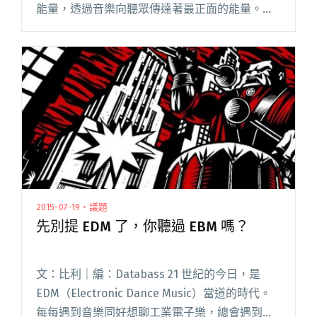
能量，透過音樂向聽眾傳達著最正面的能量。
「世界盡頭」是首好聽不落俗套的搖滾曲目，從
開場簡單的旋律基調，到後半部生猛有力的吉他
獨奏與眾人合唱；閱讀全文 "達人聽歌：
TRASH〈世界盡頭〉向世人宣告他們的成長"
2015-07-19・議題
先別提 EDM 了，你聽過 EBM 嗎？
文：比利｜編：Databass 21 世紀的今日，是
EDM（Electronic Dance Music）當道的時代。
每每遇到音樂同好想聊工業電子樂，總會遇到一