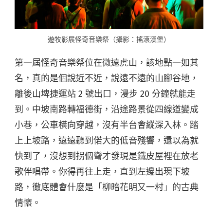
遊牧影展怪奇音樂祭（攝影：搖滾漢堡）
第一屆怪奇音樂祭位在微遠虎山，該地點一如其
名，真的是個說近不近，說遠不遠的山腳谷地，
離後山埤捷運站 2 號出口，漫步 20 分鐘就能走
到。中坡南路轉福德街，沿途路景從四線道變成
小巷，公車橫向穿越，沒有半台會縱深入林。踏
上上坡路，遠遠聽到偌大的低音殘響，還以為就
快到了，沒想到拐個彎才發現是鐵皮屋裡在放老
歌伴唱帶。你得再往上走，直到左邊出現下坡
路，徹底體會什麼是「柳暗花明又一村」的古典
情懷。