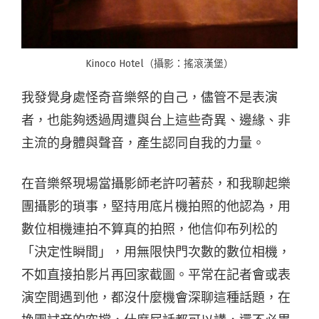
Kinoco Hotel（攝影：搖滾漢堡）
我發覺身處怪奇音樂祭的自己，儘管不是表演
者，也能夠透過周遭與台上這些奇異、邊緣、非
主流的身體與聲音，產生認同自我的力量。
在音樂祭現場當攝影師老許叼著菸，和我聊起樂
團攝影的瑣事，堅持用底片機拍照的他認為，用
數位相機連拍不算真的拍照，他信仰布列松的
「決定性瞬間」，用無限快門次數的數位相機，
不如直接拍影片再回家截圖。平常在記者會或表
演空間遇到他，都沒什麼機會深聊這種話題，在