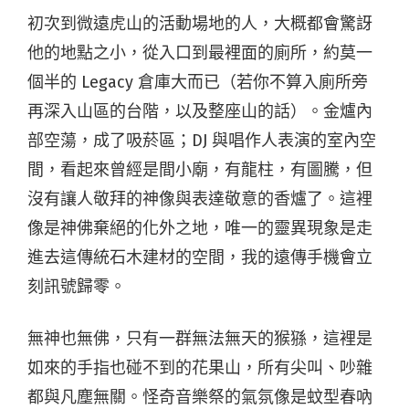
初次到微遠虎山的活動場地的人，大概都會驚訝
他的地點之小，從入口到最裡面的廁所，約莫一
個半的 Legacy 倉庫大而已（若你不算入廁所旁
再深入山區的台階，以及整座山的話）。金爐內
部空蕩，成了吸菸區；DJ 與唱作人表演的室內空
間，看起來曾經是間小廟，有龍柱，有圖騰，但
沒有讓人敬拜的神像與表達敬意的香爐了。這裡
像是神佛棄絕的化外之地，唯一的靈異現象是走
進去這傳統石木建材的空間，我的遠傳手機會立
刻訊號歸零。
無神也無佛，只有一群無法無天的猴猻，這裡是
如來的手指也碰不到的花果山，所有尖叫、吵雜
都與凡塵無關。怪奇音樂祭的氣氛像是蚊型春吶