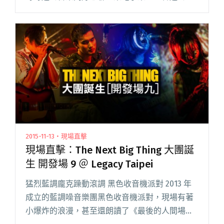
樣的窘境：「EBM？你說的是EDM 吧？哈哈！」
……而且屢試不爽。EBM 在近閱讀全文 "先別提
EDM 了，你聽過 EBM 嗎？"
2015-11-13・現場直擊
現場直擊：The Next Big Thing 大團誕
生 開發場 9 ＠ Legacy Taipei
猛烈藍調龐克躁動滾調 黑色收音機派對 2013 年
成立的藍調噪音樂團黑色收音機派對，現場有著
小爆炸的浪漫，甚至還朗讀了《最後的人間場。