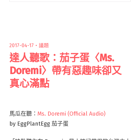
建築的轉渡：全球建築師用告別來探討生命的建
築詩篇》這本書。最後，斷絃了乾脆不彈，把電
吉他送給觀眾，自己也跳閱讀全文 "現場直擊：
The Next Big Thing 大團誕生 開發場 9 ＠
Legacy Taipei"
2017-04-17・
議題
達人聽歌：茄子蛋〈Ms.
Doremi〉帶有惡趣味卻又
真心滿點
馬瓜在聽：
Ms. Doremi (Official Audio)
by EggPlantEgg 茄子蛋