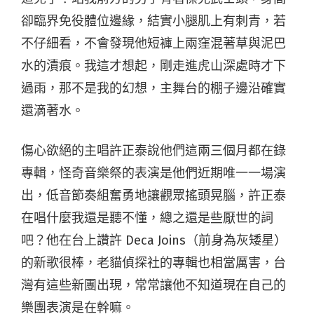
卻臨界免役體位邊緣，結實小腿肌上有刺青，若
不仔細看，不會發現他短褲上兩窪混著草與泥巴
水的漬痕。我這才想起，剛走進虎山深處時才下
過雨，那不是我的幻想，主舞台的棚子邊沿確實
還滴著水。
傷心欲絕的主唱許正泰說他們這兩三個月都在錄
專輯，怪奇音樂祭的表演是他們近期唯一一場演
出，低音節奏組奮勇地讓觀眾搖頭晃腦，許正泰
在唱什麼我還是聽不懂，總之還是些厭世的詞
吧？他在台上讚許 Deca Joins（前身為灰矮星）
的新歌很棒，老貓偵探社的專輯也相當厲害，台
灣有這些新團出現，常常讓他不知道現在自己的
樂團表演是在幹嘛。