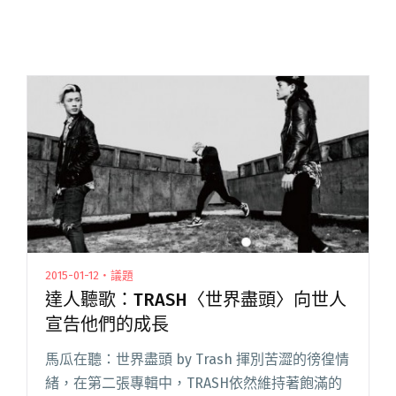
2015-01-12・議題
達人聽歌：TRASH〈世界盡頭〉向世人
宣告他們的成長
馬瓜在聽：世界盡頭 by Trash 揮別苦澀的徬徨情
緒，在第二張專輯中，TRASH依然維持著飽滿的