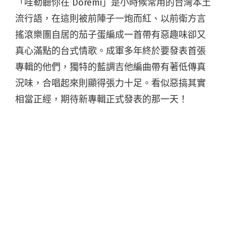
「哇勒聽你在 Doremi」是小時候常用的台灣本土
流行語，在這則被前陣子一炮而紅、以前衛方言
搖滾樂團自居的茄子蛋編成一首帶有惡趣味卻又
真心滿點的台式情歌。成軍多年終於要發表首張
專輯的他們，獨特的藍調吉他編曲帶有著低傳真
況味，合唱起來則顯得張力十足。看似惡搞其實
相當正經，期待新專輯正式發表的那一天！
Oliver 在聽：
电动少女
by Chinese Football
自前年發表處男專輯意外獲得巨大迴響，來自武