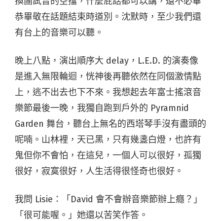
換團試音的空擋，什麼屁話都可以講，還不必畢
恭畢敬在話題結束時道別。沈默時，至少我們還
有台上的音樂可以聽。
晚上八點，演出順序大 delay，L.E.D. 的演奏像
是進入無限輪迴，恍神後再聽依然在同個激情點
上，逃不出去也下不來。我想起去年富士搖滾音
樂節最後一晚，我獨自跑到戶外的 Pyramnid
Garden 舞台，聽台上無名的西塔琴手沒有盡頭的
呢喃。山林裡，天已黑，只有幾盞白燈，也許有
鬼但你不會怕，在這兒，一個人可以很好，孤獨
很好，寂寞很好，人生活得很怪奇也很好。
我問 Lisie：「David 會不會辦音樂節辦上癮？」
「很可能喔。」她還以苦笑作答。