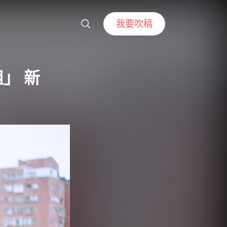
我要吹稿
」 新