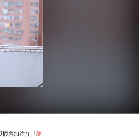
與懷念加注在「
脆