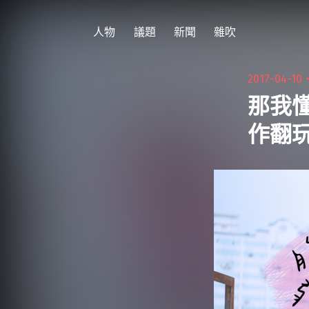
跳
至
人物
議題
新聞
雜吹
主
要
2017-04-10
內
那我
容
作翻玩