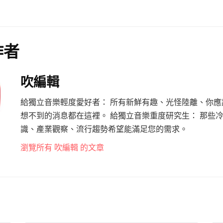
作者
吹編輯
給獨立音樂輕度愛好者： 所有新鮮有趣、光怪陸離、你應
想不到的消息都在這裡。 給獨立音樂重度研究生： 那些
識、產業觀察、流行趨勢希望能滿足您的需求。
瀏覽所有 吹編輯 的文章