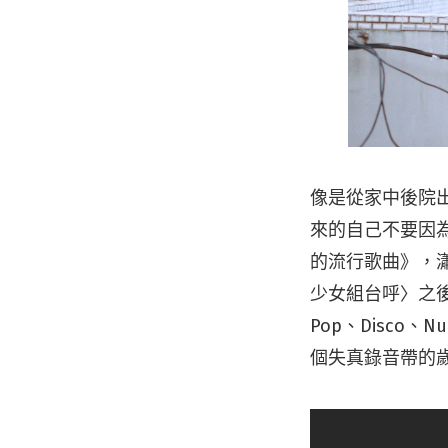
像是從家中後院
來的自己不要因
的流行歌曲》，瀟
少女組台呼〉之後
Pop、Disco、
個失真錄音帶的