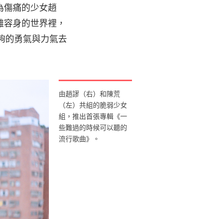
為傷痛的少女趙
難容身的世界裡，
足夠的勇氣與力氣去
由趙謬（右）和陳荒
（左）共組的脆弱少女
組，推出首張專輯《一
些難過的時候可以聽的
流行歌曲》。