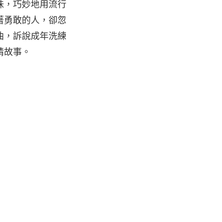
味，巧妙地用流行
著勇敢的人，卻忽
曲，訴說成年洗練
情故事。