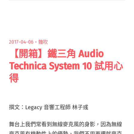
現場演出回歸保持信心，也望帶大家一窺音樂人
私下居家輕鬆的一面，在閱讀全文 "現場演出暫
停之後，線上拜訪居家防疫音樂人vol.11：
SADOG"
2017-04-06・
雜吹
【開箱】鐵三角 Audio
Technica System 10 試用心
得
撰文：Legacy 音響工程師 林子彧
舞台上我們常看到無線麥克風的身影，因為無線
麥克風有機動性上的優勢，我們不用再遷就麥克