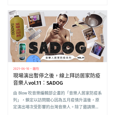
朋友一起來關注他們在家的身心狀態，對他們的
現場演出回歸保持信心，也望帶大家一窺音樂人
私下居家輕鬆的一面，在閱讀全文 "現場演出暫
停之後，線上拜訪居家防疫音樂人vol. 1：
LINION"
2021-06-10・雜吹
現場演出暫停之後，線上拜訪居家防疫
音樂人vol.11：SADOG
由 Blow 吹音樂編輯部企畫的「音樂人居家防疫系
列」，鎖定以訪問關心因為五月疫情升溫後，原
定演出場次受影響的台灣音樂人。除了邀請樂迷
朋友一起來關注他們在家的身心狀態，對他們的