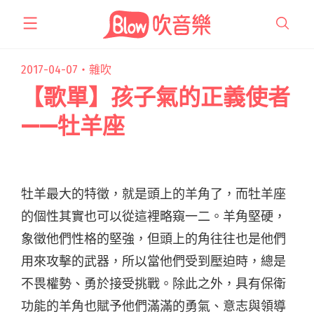
跳
至
主
要
2017-04-07・
雜吹
內
【歌單】孩子氣的正義使者
容
——牡羊座
牡羊最大的特徵，就是頭上的羊角了，而牡羊座
的個性其實也可以從這裡略窺一二。羊角堅硬，
象徵他們性格的堅強，但頭上的角往往也是他們
用來攻擊的武器，所以當他們受到壓迫時，總是
不畏權勢、勇於接受挑戰。除此之外，具有保衛
功能的羊角也賦予他們滿滿的勇氣、意志與領導