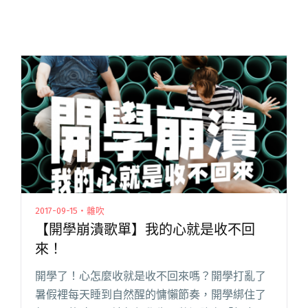
2017-09-15・雜吹
【開學崩潰歌單】我的心就是收不回
來！
開學了！心怎麼收就是收不回來嗎？開學打亂了
暑假裡每天睡到自然醒的慵懶節奏，開學綁住了