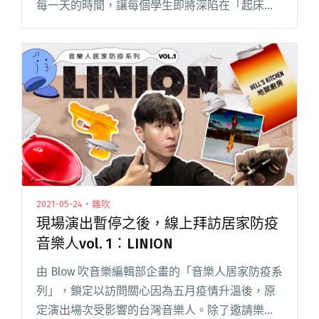
每一天的時間，讓每個學生即將深陷在「起床賴
床、早餐學餐、上課下課、報告考試、社團打
工、熬夜遲到……」的循環裡！相信大家都是開學
的第一天，就已開始期待著學期最閱讀全文
"【開學崩潰歌單】我的心就是收不回來！"
2021-05-24・雜吹
現場演出暫停之後，線上拜訪居家防疫
音樂人vol. 1：LINION
由 Blow 吹音樂編輯部企畫的「音樂人居家防疫系
列」，鎖定以訪問關心因為五月疫情升溫後，原
定演出場次受影響的台灣音樂人。除了邀請樂迷