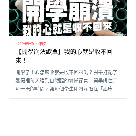
2017-09-15・雜吹
【開學崩潰歌單】我的心就是收不回
來！
開學了！心怎麼收就是收不回來嗎？開學打亂了
暑假裡每天睡到自然醒的慵懶節奏，開學綁住了
每一天的時間，讓每個學生即將深陷在「起床賴
床、早餐學餐、上課下課、報告考試、社團打
工、熬夜遲到……」的循環裡！相信大家都是開學
的第一天，就已開始期待著學期最閱讀全文
"【開學崩潰歌單】我的心就是收不回來！"