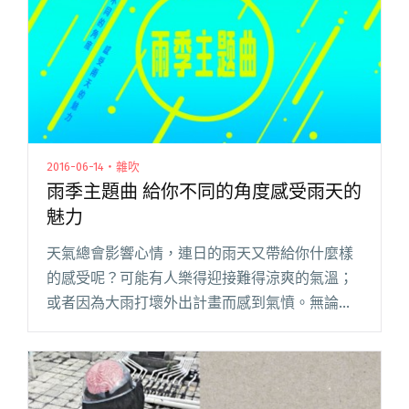
2016-06-14・雜吹
雨季主題曲 給你不同的角度感受雨天的
魅力
天氣總會影響心情，連日的雨天又帶給你什麼樣
的感受呢？可能有人樂得迎接難得涼爽的氣溫；
或者因為大雨打壞外出計畫而感到氣憤。無論如
何，在這樣帶點晦暗、憂鬱的氛圍之下，總覺得
特別容易讓我們留下一些什麼。 許多音樂人，也
曾因為一場雨獲得了創作靈感，閱讀全文 "雨季
主題曲 給你不同的角度感受雨天的魅力"