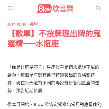
跳
至
主
要
2017-02-18・
雜吹
內
【歌單】不按牌理出牌的鬼
容
靈精——水瓶座
「你是什麼星座？」星座似乎是個永遠說不膩的
話題，每個星座都有自己特別突出的性格和特
質，現在每天還有不同的專家分析各個星座的運
勢，預告近期發展。
從本月開始，Blow 將會定期推出當月對應星座的