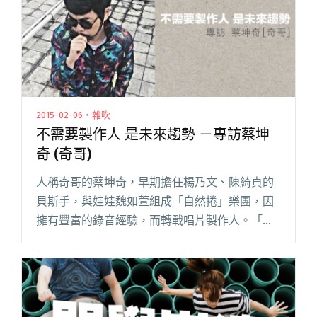
2015-02-06・雜吹
不需要製作人 是未來趨勢 －專訪蔡坤
奇 (奇哥)
人稱奇哥的蔡坤奇，早期擔任楊乃文、陳綺貞的
貝斯手，與娃娃魏如萱組成「自然捲」樂團，因
擁有豐富的錄音經驗，而轉戰唱片製作人。「以
前當樂手時，進錄音室是剉咧等，一點彈錯都不
行。」奇哥說，因時代不同了，當他自己成為製
作人時，他的製作哲學是「Be 閱讀全文 "不需要
製作人 是未來趨勢 －專訪蔡坤奇 (奇哥)"