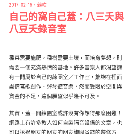
2017-02-16・
雜吹
自己的窩自己蓋：八三夭與
八豆夭錄音室
種菜需要施肥，種樹需要土壤，而培育夢想，則
需要一個充滿熱情的基地。許多音樂人都渴望擁
有一間屬於自己的練團室／工作室，能夠在裡面
盡情寫歌創作、彈琴聽音樂，然而受限於空間與
資金的不足，這個願望似乎遙不可及。
其實，蓋一間練團室或許沒有你想得那麼困難！
網路上有許多教人如何自製隔音設備的文章，也
可以透過朋友的朋友的朋友詢問省錢的裝修方