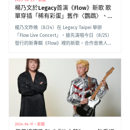
楊乃文於Legacy首演《Flow》新歌 歌
單穿插「稀有彩蛋」舊作〈鸚鵡〉、
〈不得不〉！
楊乃文昨晚（8/24）在 Legacy Taipei 舉辦
「Flow Live Concert」，搶先演唱今日（8/25）
發行的新專輯《Flow》裡的新歌，合作音樂人包
括：I Mean Us、凹與山、守夜人、柯泯薰、脆樂
團、傻子與白癡，以及閱讀全文 "楊乃文於
Legacy首演《Flow》新歌 歌單穿插「稀有彩蛋」
舊作〈鸚鵡〉、〈不得不〉！"
2024-04-17・新聞