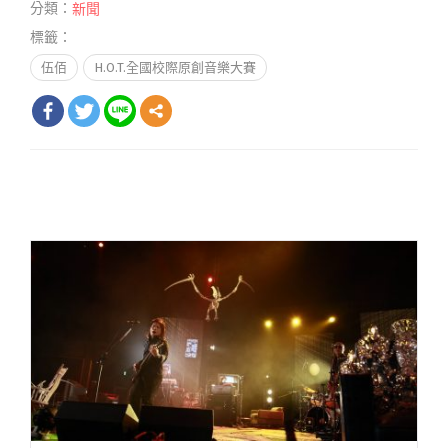
分類：
新聞
標籤：
伍佰
H.O.T.全國校際原創音樂大賽