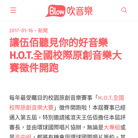
跳
至
主
要
2017-01-16・
新聞
內
讓伍佰聽見你的好音樂
容
H.O.T.全國校際原創音樂大
賽徵件開跑
每年最受矚目的校園原創音樂賽事「
H.O.T.全國
校際原創音樂大賽
」徵件開跑啦！本屆賽事已經
邁入第五屆，特別邀請搖滾天王伍佰擔任本屆評
審長，並由環球國際唱片協辦，無論是
大專組
或
是
高中組
，都將有機會與環球國際唱片簽約。其