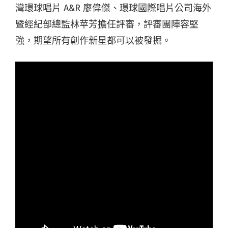
灣環球唱片 A&R 廖偉傑、環球國際唱片公司海外
暨經紀部總監林苹芳擔任評審，評審團陣容堅
強，期望所有創作新星都可以被發掘。