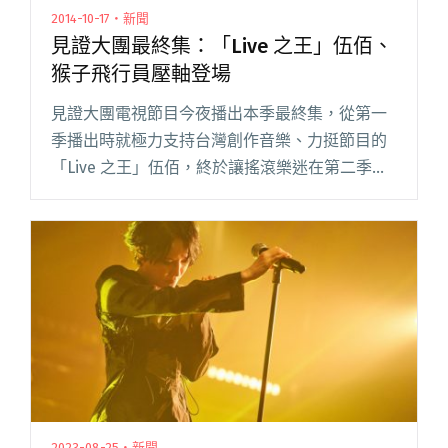
2014-10-17・新聞
見證大團最終集：「Live 之王」伍佰、
猴子飛行員壓軸登場
見證大團電視節目今夜播出本季最終集，從第一
季播出時就極力支持台灣創作音樂、力挺節目的
「Live 之王」伍佰，終於讓搖滾樂迷在第二季等
到他的演出；去年伍佰老師曾表示凌晨播出時間
宛如「限制級節目」，第二季來唱就是要爭取
「看看節目會不會提早播」，閱讀全文 "見證大
團最終集：「Live 之王」伍佰、猴子飛行員壓軸
登場"
2023-08-25・新聞