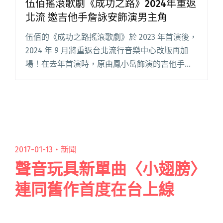
伍佰搖滾歌劇《成功之路》2024年重返
北流 邀吉他手詹詠安飾演男主角
伍佰的《成功之路搖滾歌劇》於 2023 年首演後，
2024 年 9 月將重返台北流行音樂中心改版再加
場！在去年首演時，原由鳳小岳飾演的吉他手男
主角大 A，於 2024 年的新版將由荷爾蒙少年主唱
詹詠安出演。伍佰同步曝光詹詠安的金髮太空造
型，閱讀全文 "伍佰搖滾歌劇《成功之路》2024
年重返北流 邀吉他手詹詠安飾演男主角"
2017-01-13・
新聞
聲音玩具新單曲〈小翅膀〉
連同舊作首度在台上線