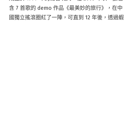
含 7 首歌的 demo 作品《最美妙的旅行》，在中
國獨立搖滾圈紅了一陣，可直到 12 年後，透過蝦
米音樂的「尋光計劃」，他們的第一張正式專輯
《愛是昂貴的》才貨真價實地推出，並即刻成為
2015 年中國搖滾專輯中，最不能錯過的其中一
張。
儼然成為當代中國最有影響力的樂隊之一，聲音
玩具的最新單曲〈
小翅膀
〉反倒是創作主腦歐珈
源，一度非常重要，日後卻長期塵封在硬碟中的
作品。他在專輯文案，用招牌地糾結口吻寫到：
「第一次表演這首歌是在小酒館 8 周年的演出
上，從一個低谷裡能很快走出真是一件幸運的
事，她是一首鼓勵我自己的歌，但聽歌的人並不