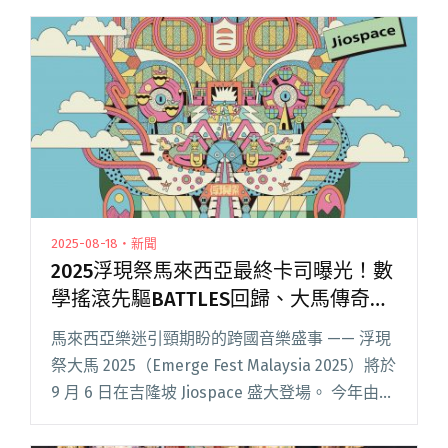
2025-08-18・新聞
2025浮現祭馬來西亞最終卡司曝光！數
學搖滾先驅BATTLES回歸、大馬傳奇獨
立樂團浪氓復出
馬來西亞樂迷引頸期盼的跨國音樂盛事 —— 浮現
祭大馬 2025（Emerge Fest Malaysia 2025）將於
9 月 6 日在吉隆坡 Jiospace 盛大登場。 今年由台
灣浮現音樂（Emerge Music）、馬來西亞動態度
（閱讀全文 "2025浮現祭馬來西亞最終卡司曝