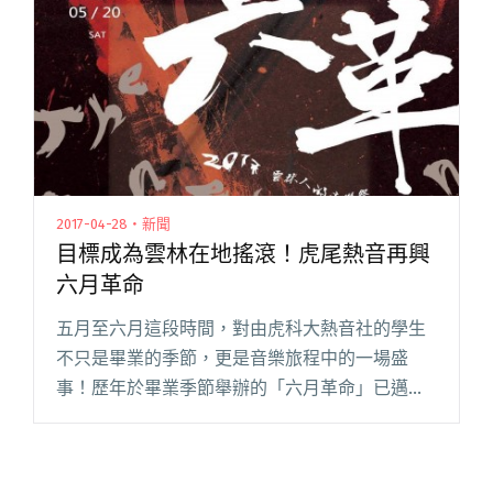
"Crispy脆樂團進敦南誠品24小時直播 與許含光唱
跳麻吉名曲〈JUMP 2003〉"
2017-04-28・新聞
目標成為雲林在地搖滾！虎尾熱音再興
六月革命
五月至六月這段時間，對由虎科大熱音社的學生
不只是畢業的季節，更是音樂旅程中的一場盛
事！歷年於畢業季節舉辦的「六月革命」已邁入
第十三屆，這次首度跨出虎尾地區，目標成為代
表雲林的在地音樂祭！ 本次「六月革命」向嘉義
的在地音的覺醒音樂祭 Wake閱讀全文 "目標成為