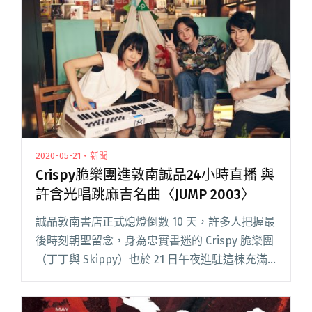
光！數學搖滾先驅BATTLES回歸、大馬傳奇獨立
樂團浪氓復出"
2020-05-21・新聞
Crispy脆樂團進敦南誠品24小時直播 與
許含光唱跳麻吉名曲〈JUMP 2003〉
誠品敦南書店正式熄燈倒數 10 天，許多人把握最
後時刻朝聖留念，身為忠實書迷的 Crispy 脆樂團
（丁丁與 Skippy）也於 21 日午夜進駐這棟充滿
意義的建築空間，邀請了 9 組星友展開 24 小時馬
拉松不眠直播。 脆樂團的探班星友包閱讀全文