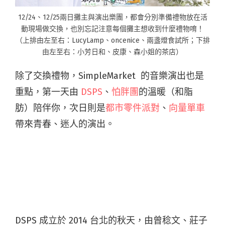
12/24、12/25兩日攤主與演出樂團，都會分別準備禮物放在活
動現場做交換，也別忘記注意每個攤主想收到什麼禮物唷！
（上排由左至右：LucyLamp、oncenice、兩盞燈食試所；下排
由左至右：小芳日和、皮康、森小姐的茶店）
除了交換禮物，SimpleMarket 的音樂演出也是
重點，第一天由
DSPS
、
怕胖團
的溫暖（和脂
肪）陪伴你，次日則是
都市零件派對
、
向量單車
帶來青春、迷人的演出。
DSPS 成立於 2014 台北的秋天，由曾稔文、莊子