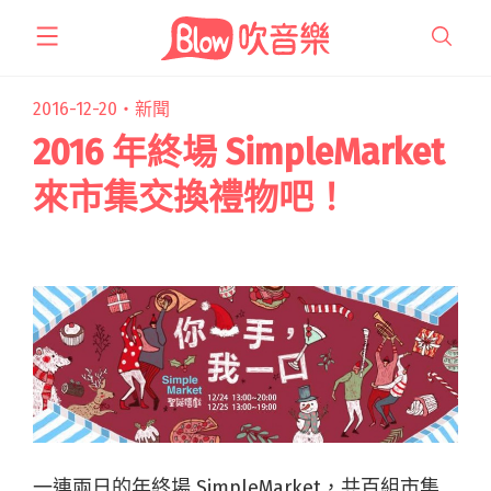
跳
至
主
要
2016-12-20・
新聞
內
2016 年終場 SimpleMarket
容
來市集交換禮物吧！
一連兩日的年終場 SimpleMarket，共百組市集