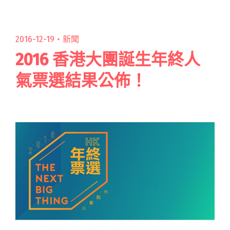
雲林在地搖滾！虎尾熱音再興六月革命"
2016-12-19・
新聞
2016 香港大團誕生年終人
氣票選結果公佈！