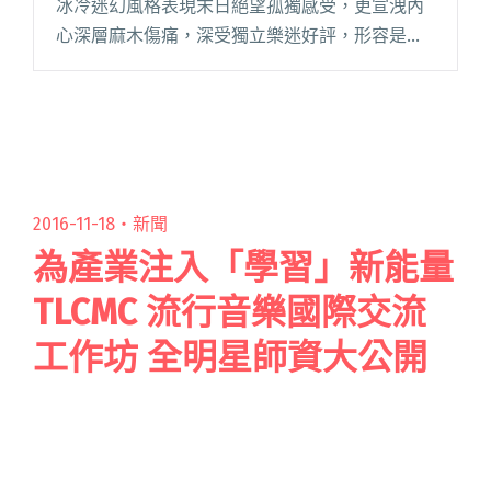
冰冷迷幻風格表現末日絕望孤獨感受，更宣洩內
心深層麻木傷痛，深受獨立樂迷好評，形容是今
年冬季令人頓悟的一首迷人之作、厭世到最深層
的骨子裡。隨著海外巡迴 7 站票房售罄並順利落
幕，樂團獲得不少好評，團員閱讀全文 "莉莉周
她說釋出新歌〈清〉MV 力邀劉立導演、劉主平擔
任女主角"
2016-11-18・
新聞
為產業注入「學習」新能量
TLCMC 流行音樂國際交流
工作坊 全明星師資大公開