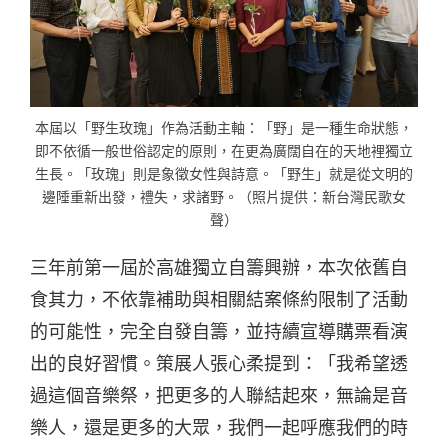
本屆以「野生玫瑰」作為活動主軸：「野」是一種生命狀態，
即不依循一般世俗認定的原則，在更為廣闊自在的天地裡獨立
生長。「玫瑰」則是象徵女性與詩意。「野生」就是從文明的
邊陲重新出發，禮失，求諸野。（照片提供：新台灣民歌女
聲）
三年前第一屆於高雄獨立自籌興辦，本次依舊自
食其力，不依靠補助與相關結案條約限制了活動
的可能性，完全自發自籌，並持續宣導購票看演
出的良好習慣。策展人張心柔提到：「我希望透
過這個音樂祭，把更多的人聯結起來，無論是音
樂人，還是更多的大眾，我們一起呼應我們的時