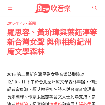
跳
至
主
要
2016-11-18・
新聞
內
羅思容、黃玠瑋與葉鈺渟等
容
新台灣女聲 與你相約紀州
庵文學森林
2016 第二屆新台灣民歌女聲音樂祭即將於
12/10、11 下午於台北紀州庵文學森林舉辦，昨日
記者會詹澈、顏艾琳等知名詩人與台灣音協理事
長朱劍輝、作家張鐵志等藝文人士到場支持，參
演者
葉鈺渟
、紀淑玲與
沐妮悠
和策展人
張心柔
更