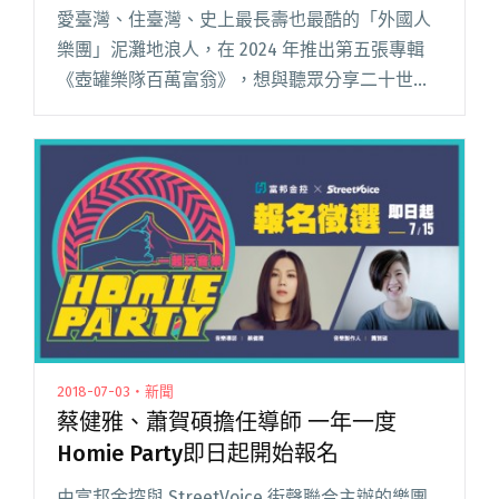
〈四季紅〉
愛臺灣、住臺灣、史上最長壽也最酷的「外國人
樂團」泥灘地浪人，在 2024 年推出第五張專輯
《壺罐樂隊百萬富翁》，想與聽眾分享二十世紀
初，美國爵士和藍調音樂的廣大宇宙中，相當重
要的歌曲。 透過重溫這些傳統音樂瑰寶，浪人們
歡慶他們的藝術根源，聽閱讀全文 "泥灘地浪人
推出新作《壺罐樂隊百萬富翁》 致敬「老派」美
式Jug Band改編〈四季紅〉"
2018-07-03・新聞
蔡健雅、蕭賀碩擔任導師 一年一度
Homie Party即日起開始報名
由富邦金控與 StreetVoice 街聲聯合主辦的樂團