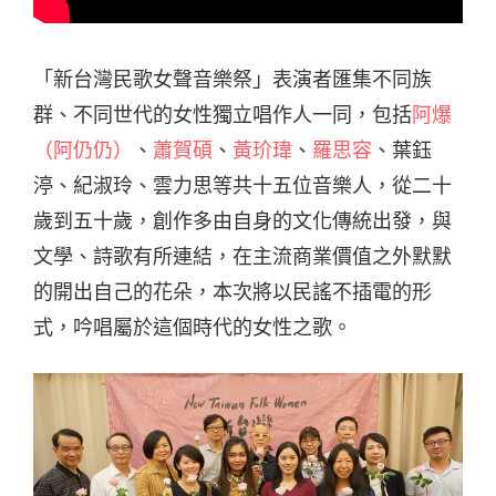
「新台灣民歌女聲音樂祭」表演者匯集不同族
群、不同世代的女性獨立唱作人一同，包括
阿爆
（阿仍仍）
、
蕭賀碩
、
黃玠瑋
、
羅思容
、葉鈺
渟、紀淑玲、雲力思等共十五位音樂人，從二十
歲到五十歲，創作多由自身的文化傳統出發，與
文學、詩歌有所連結，在主流商業價值之外默默
的開出自己的花朵，本次將以民謠不插電的形
式，吟唱屬於這個時代的女性之歌。