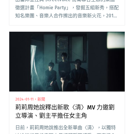
徵選計畫「Homie Party」，發掘五組新秀，搭配
知名樂團、音樂人合作擦出的音樂新火花，2017
年初試啼聲，獲得廣大迴響。 去年度音樂陣容包
括艾怡良、J.Sheon、巴賴等，與入閱讀全文 "蔡
健雅、蕭賀碩擔任導師 一年一度Homie Party即
日起開始報名"
2024-01-11・新聞
莉莉周她說釋出新歌〈清〉MV 力邀劉
立導演、劉主平擔任女主角
日前，莉莉周她說推出全新單曲〈清〉，以獨特