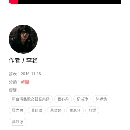
作者 /
李鑫
發表：2016-11-18
分類：
新聞
標籤：
新台灣民歌女聲音樂祭
張心柔
紀淑玲
沐妮悠
雲力思
黃玠瑋
蕭賀碩
羅思容
阿爆
葉鈺渟