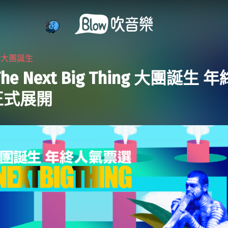
・
大團誕生
 The Next Big Thing 大團誕生
正式展開