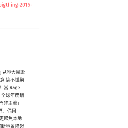
igthing-2016-
hing 見證大團誕
生意 搞不懂樂
 Rage
Leon 全球年度銷
冷門非主流」
算」偶爾
更聚焦本地
「搖滾新地景隆起