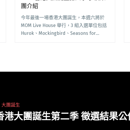
團介紹
今年最後一場香港大團誕生，本週六將於
MOM Live House 舉行，3 組入選單位包括
Hurok、Mockingbird、Seasons for
Change，還有來自台灣首度來港演出的電
子搖滾樂團眠腦，4 組樂團將為樂迷帶來 2
閱讀全文 "2017 香港大團誕生第四季 參演
樂團介紹"
・
大團誕生
6 香港大團誕生第二季 徵選結果