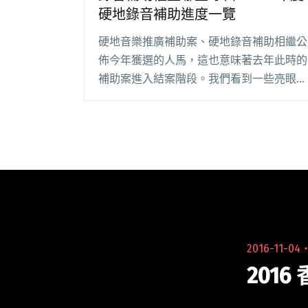
硬地錄音補助進度一覽
硬地音樂推廣補助案、硬地錄音補助相繼公
佈今年獲選的人馬，這也意味著去年此時的
補助案進入結案階段。我們看到一些亮眼的
成果：包括一鳴驚人的草東沒有派對、十年
有成的 Random 隨性、好評與讚聲不斷的
椅子Chairs’、專輯美到不忍直視的 Ci閱讀
全文 "錄音補助催生哪些專輯？104 年度硬
地錄音補助進度一覽"
2016-11-04
201