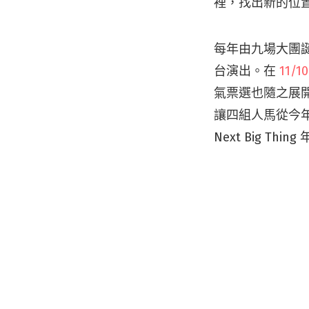
裡，找出新的位
每年由九場大團
台演出。在
11/
氣票選也隨之展開。
讓四組人馬從今年
Next Big T