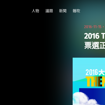
跳
至
人物
議題
新聞
雜吹
主
要
2016-11-15
內
2016
容
票選