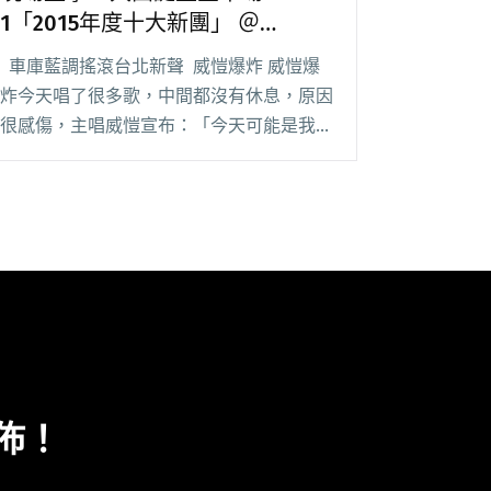
1「2015年度十大新團」 ＠
Legacy Taipei
車庫藍調搖滾台北新聲 威愷爆炸 威愷爆
炸今天唱了很多歌，中間都沒有休息，原因
很感傷，主唱威愷宣布：「今天可能是我們
今年最後一場演出了，因為鼓手要去當兵
了。」他們想要趁這次機會，盡可能把所有
歌曲演唱一遍。期待他們的歸來。 電氣閱
讀全文 "現場直擊：大團誕生宣示場
1「2015年度十大新團」 ＠ Legacy Taipei"
公佈！