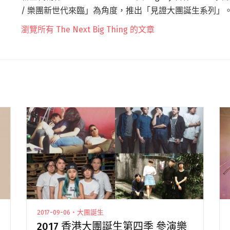
/ 樂團新世代來臨」為角度，推出「見證大團誕生系列」
瀏覽所有 The Next Big Thing 的文章
2017-09-06・大團誕生
2017 香港大團誕生第四季 參演樂