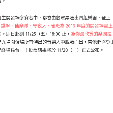
置。
誕生開發場參賽者中，都會由觀眾票選出四組樂團，登上
10 鐵擊、仙樂隊、守夜人、雀斑為 2016 年度的開發場畫
即日起到 11/25（五）18:00 止，
為你最欣賞的樂團投
九場開發場所有傑出的音樂人中脫穎而出，帶他們將登上 12
hing 年終場舞台」！投票結果將於 11/28（一）正式公布。