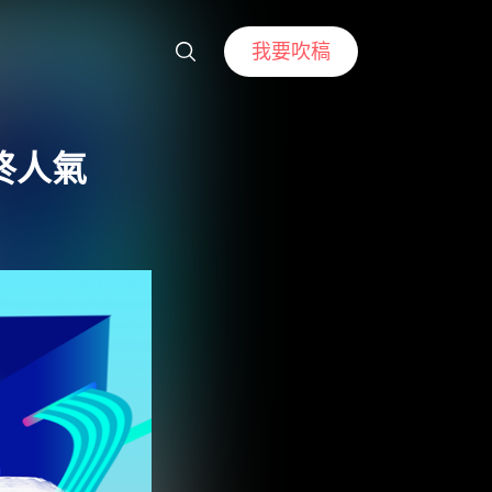
我要吹稿
 年終人氣