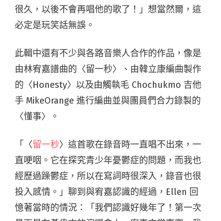
很久，以後不會再唱他的歌了！」想當然爾，這
必定是玩笑話無誤。
此輯中還有不少與各路音樂人合作的作品，像是
由林宥嘉譜曲的〈留一秒〉、由韓立康編曲製作
的〈Honesty〉以及由觸執毛 Chochukmo 吉他
手 MikeOrange 進行編曲並與團員們合力錄製的
〈懂事〉。
「〈
留一秒
〉這首歌在錄音時一直唱不出來，一
直哽咽。它在探究青少年憂鬱症的問題，而我也
經歷過躁鬱症，所以在寫詞時很深入，錄音也很
投入感情。」聊到與宥嘉認識的經過，Ellen 回
憶著當時的情況：「我們認識好幾年了！第一次