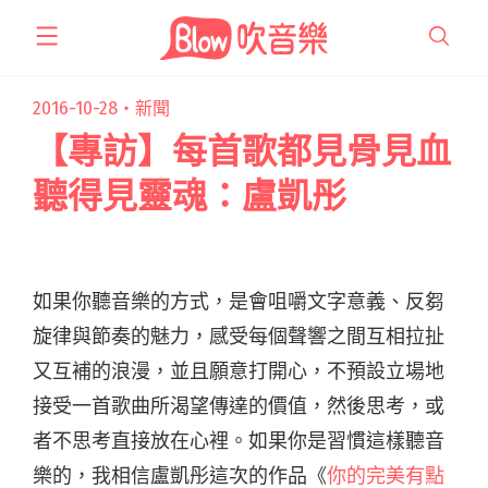
跳
至
主
要
2016-10-28・
新聞
內
【專訪】每首歌都見骨見血
容
聽得見靈魂：盧凱彤
如果你聽音樂的方式，是會咀嚼文字意義、反芻
旋律與節奏的魅力，感受每個聲響之間互相拉扯
又互補的浪漫，並且願意打開心，不預設立場地
接受一首歌曲所渴望傳達的價值，然後思考，或
者不思考直接放在心裡。如果你是習慣這樣聽音
樂的，我相信盧凱彤這次的作品《
你的完美有點