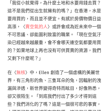
「我從小就覺得，為什麼土地和水要用錢去買？
這不是我們從出生就擁有的嗎？」在香港，水是
要用買的，而且並不便宜。有感於房價物價日益
高漲，〈
賣空氣的人
〉或許會成為近未來中一個
不可思議、卻能圖利致富的職業。「現在空氣汙
染已經越來越嚴重，會不會哪天連空氣都要用買
的？如果地球上再也沒有可供買賣的資源，我們
又剩下什麼呢？」
在〈
無核
〉中，Ellen 創造了一個虛構的美麗世
界，有三角形的魚、三隻耳朵的兔，因輻射的洩
漏與滲透，新世界變得奇特而眩目，好像熟悉，
卻又很陌生。「到底我們付出了多少才得到這
些？我們消化的了嗎？這是一個很可悲的事實，