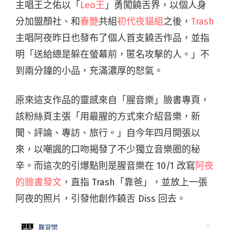
主唱王之佑以「
Leo王
」勇闖饒舌界，以個人身
分加盟顏社、和
春艷
共組
初代夜貓組
之後，
Trash
主唱阿夜昨日也發布了個人首支饒舌作品，並指
明「送給總是躲在螢幕前，匿名攻擊的人。」不
到兩分鐘的小品，充滿濃厚的怒氣。
原來這支作品的靈感來自「腥音樂」臉書專頁，
該粉絲頁主張「用最腥的方式來介紹音樂，新
聞、評論、專訪、旅行。」自今年四月開張以
來，以嘲諷的口吻揭發了不少獨立音樂圈的秘
辛。而這次的引爆點則是腥音樂在 10/1 改寫
阿夜
的臉書發文
，直指 Trash「靠爸」，並放上一張
阿夜的照片，引發他創作饒舌 Diss 回去。