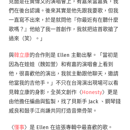
見面是在黃偉文的演唱會上，宥嘉來當嘉賓，我
們在後台認識。後來其實是他先跟我要歌，但我
一直寫不出來，於是就問他『你最近有在聽什麼
歌嗎？』他給了我一首創作，我就把這首歌搶了
過來（笑）。」
與
韓立康
的合作則是 Ellen 主動出擊。「當初是
因為在娃娃（魏如萱）和宥嘉的演唱會上看到
他，很喜歡他的演出，我就主動跟他聊天，邀請
他當我的吉他手。」不只在台灣演出現場可以看
見韓立康的身影，全英文創作〈
Honesty
〉更是
由他擔任編曲與監製，找了貝斯手 Jack 、鋼琴錢
威良和鼓手江尚謙共同打造音樂骨架。
〈
懂事
〉是 Ellen 在這張專輯中最喜歡的歌。