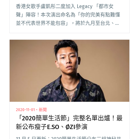
香港女歌手盧凱彤二度加入 Legacy 「都市女
聲」陣容！本次演出命名為「你的完美有點難懂
並不代表世界不能包容」，將於九月至台北、台
中巡迴。除演唱歌迷喜愛的舊作品外，更是為即
將發行的專輯暖身，將首唱今年錄製好的新歌！
盧凱彤 15 歲時便與閱讀全文 "二度加入「都市女
聲」陣容！盧凱彤開唱為新專輯暖身"
2020-11-01・新聞
「2020簡單生活節」完整名單出爐！最
新公布瘦子E.SO、ØZI參演