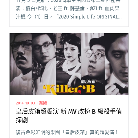
11 月 5 日更新：2020簡單生活節公布三組神秘共
演：傻白+邱比、老王 ft. 蘇慧倫、ØZI ft. 血肉果
汁機 今（1）日，「2020 Simple Life ORIGINAL
簡單生活節」再公布演出名單，祭出最終饒舌天
王級雙帥——閱讀全文 "「2020簡單生活節」完整
名單出爐！最新公布瘦子E.SO、ØZI參演"
2014-10-03・新聞
皇后皮箱超愛演 新 MV 改扮 B 級殺手偵
探劇
復古色彩鮮明的樂團「皇后皮箱」真的超愛演！