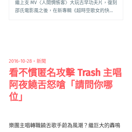
繼上支 MV〈人間惆悵客〉大玩古早功夫片，復刻
邵氏電影風之後，在新專輯《超時空歌女的快
活》第三波主打 MV〈Killer.B〉中，再次開啓演
技細胞，在古董咖啡店上演懸疑推理劇，主唱卡
菈繼古裝小師妹後閱讀全文 "皇后皮箱超愛演 新
MV 改扮 B 級殺手偵探劇"
2016-10-28・
新聞
看不慣匿名攻擊 Trash 主唱
阿夜饒舌怒嗆「請問你哪
位」
樂團主唱轉職饒舌歌手蔚為風潮？繼巨大的轟鳴