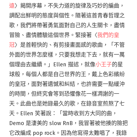
遠
〉揭開序幕，不失力道的旋律及巧妙的編曲，
調配出鮮明的態度與個性。隨著這首青春哲理之
歌，我們將帶著勇氣面對自己的人生關卡，盡情
冒險、盡情體驗這個世界。緊接著〈
我們的皇
冠
〉是首輕快的、有剪接畫面感的歌曲，「不管
外面的世界怎麼樣，只要我想走下去，就有一萬
個理由去繼續。」Ellen 描述，就像
小王子
的星
球般，每個人都是自己世界的王，戴上色彩繽紛
的皇冠，面對著遺憾和糾結，也許需要一點緩沖
的時間，但終究會等到恐懼像花一樣凋謝的一
天。此曲也是她錄最久的歌，在錄音室煎熬了七
天。Ellen 笑著說：「當時收到方大同的曲，
Demo 是淒美的 slow RnB，我冒著被他揍的險把
它改編成 pop rock。因為他寫得太難唱了，我錄