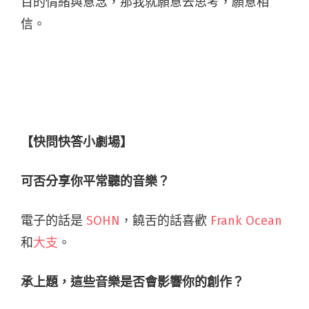
百的情緒與意念，那我就願意去思考，願意相
信。
【快問快答小劇場】
可否分享你平常聽的音樂？
電子的話是
SOHN
，饒舌的話喜歡
F
rank Ocean
和
大支
。
承上題，這些音樂是否會影響你的創作？