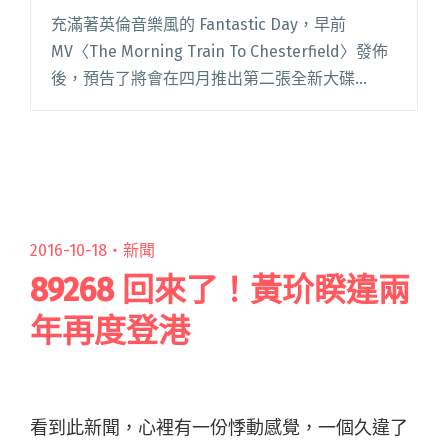
充滿著英倫音樂風的 Fantastic Day，早前
MV〈The Morning Train To Chesterfield〉發佈
後，預告了將會在四月推出第二張全新大碟
《Kaleidoscope》，4/30 將在 Hidden Agend閱
讀全文 "香港樂團 Fantastic Day 新出輯！發片演
唱會英搖迷必到"
2016-10-18・
新聞
89268 回來了！黃玠睽違兩
年再度登港
看到此新聞，心裡有一份悸動感覺，一個久違了