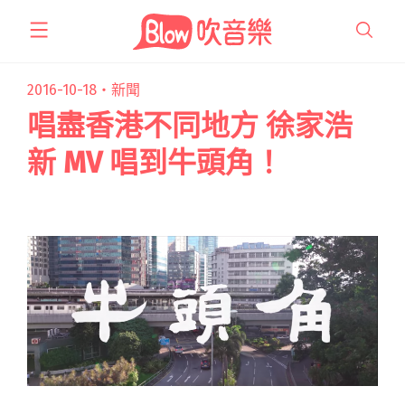
跳
至
主
要
2016-10-18・
新聞
內
唱盡香港不同地方 徐家浩
容
新 MV 唱到牛頭角！