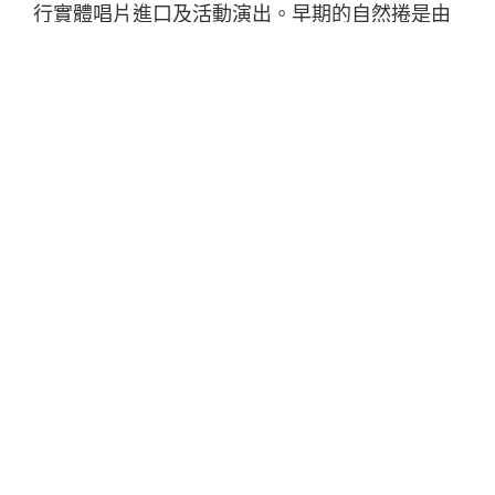
行實體唱片進口及活動演出。早期的自然捲是由
風和日麗主理，所以兩家合作可以追溯至十多年
前啊！
89268 近年趨向低調，今年夏天主辦了「Wow &
Flutter：weekend」本地薑戶外音樂節，節目成
功也令他們蠢蠢欲動，想辦更多演出。對於一眾
新舊樂迷而言，89268 一直以來推薦的都是好聲
音，大家應該都喜見老朋友回歸。
距玠哥上次來港演出應該已相隔兩年，所以他也
在臉書上公佈，此行程最重要的是要吃很多叉燒
酥及喝鴛鴦，好吧！也許樂迷多買一些送給他，
成全他此個 12 月的願望吧！