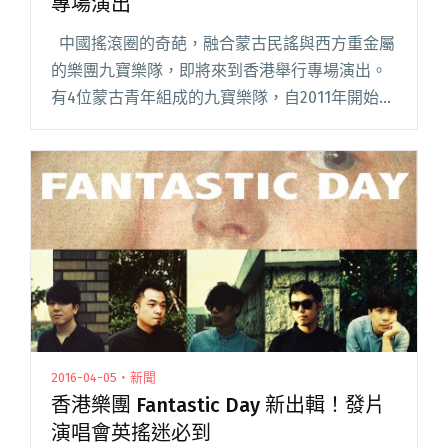
專場演出
中國搖滾圈的奇葩，融合蒙古民謠與西方重金屬
的樂團九寶樂隊，即將來到香港舉行專場演出。
有4位蒙古青年組成的九寶樂隊，自2011年開始於
北京遊走於 Livehouse 與音樂節演出，樂團特別
之處是完美地揉合蒙古民謠於重金屬節奏之中閱
讀全文 "來自蒙古的重金屬樂團－九寶樂隊香港
專場演出"
2016-04-05・新聞
香港樂團 Fantastic Day 新出輯！發片
演唱會英搖迷必到