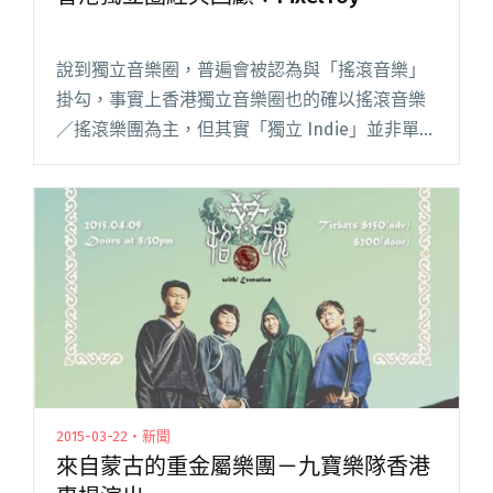
說到獨立音樂圈，普遍會被認為與「搖滾音樂」
掛勾，事實上香港獨立音樂圈也的確以搖滾音樂
／搖滾樂團為主，但其實「獨立 Indie」並非單指
某種曲風，就算是樂團也不一定是搖滾，例如經
典電音組合「達明一派」。除了達明，香港玩電
子音樂的不少，但多以前閱讀全文 "香港獨立圈
經典回顧：PixelToy"
2015-03-22・新聞
來自蒙古的重金屬樂團－九寶樂隊香港