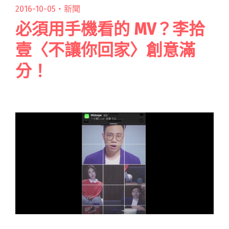
2016-10-05・
新聞
必須用手機看的 MV？李拾
壹〈不讓你回家〉創意滿
分！