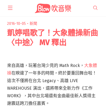
跳
至
主
要
2016-10-05・
新聞
內
凱婷唱歌了！大象體操新曲
容
〈中途〉 MV 釋出
來自高雄，玩著台灣少見的 Math Rock，
大象體
操
在睽違了一年多的時間，終於要重回舞台啦！
這次不僅將在台北 Legacy、高雄 LIVE
WAREHOUSE 演出，還將帶來全新力作《工作
WORK》，其中台北場還有金曲最佳新人獎得主
謝震廷跨刀擔任嘉賓。