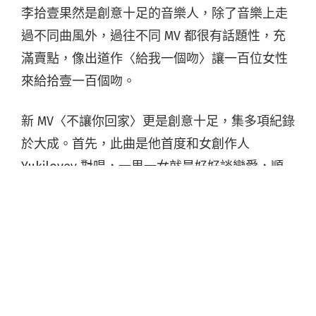
李拾壹果然是創意十足的音樂人，除了音樂上走
過不同曲風外，過往不同 MV 都很有話題性，充
滿賣點，像出道作〈給我一個吻〉讓一百位女性
來給拾壹一百個吻。
新 MV〈不讓你回家〉更是創意十足，集多項紀錄
於大成。首先，此曲是他首度和女創作人
Yukilovey 對唱，一男一女就是好好談戀愛，順
理成章是首情意綿綿的歌曲；小提琴編排好比愛
恨交纏的意景。另一創意是此 MV 堪稱專供手機
觀看，開啟 YouTube 後把手機以垂直全屏模式播
放才有最佳效果！
MV 中玩盡了所有社交媒體之介面，例如拿