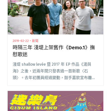
2019-02-22・新聞
時隔三年 淺堤上架舊作《Demo.1》撫
慰歌迷
淺堤 shallow levée 暨 2017 年 EP 作品《湯與
海》之後，近兩年間只發表過一首新歌〈石
頭〉。去年初團員經過變動，鼓手嘉欽宣布離
團，現以代打鼓手潘廷陪伴樂團演出，苦等許久
的歌迷們也期待早日聽到淺堤發表新作品，在新
作品到來之閱讀全文 "時隔三年 淺堤上架舊作
《Demo.1》撫慰歌迷"