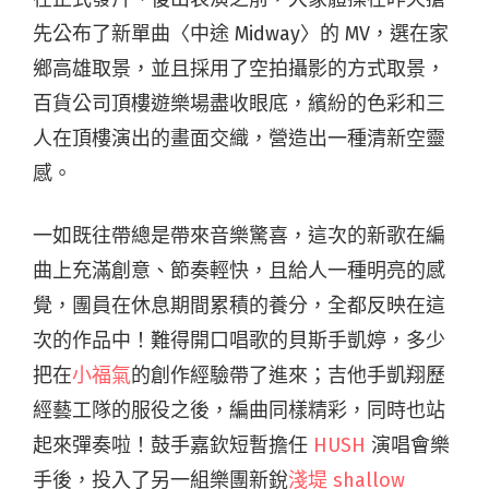
先公布了新單曲〈中途 Midway〉的 MV，選在家
鄉高雄取景，並且採用了空拍攝影的方式取景，
百貨公司頂樓遊樂場盡收眼底，繽紛的色彩和三
人在頂樓演出的畫面交織，營造出一種清新空靈
感。
一如既往帶總是帶來音樂驚喜，這次的新歌在編
曲上充滿創意、節奏輕快，且給人一種明亮的感
覺，團員在休息期間累積的養分，全都反映在這
次的作品中！難得開口唱歌的貝斯手凱婷，多少
把在
小福氣
的創作經驗帶了進來；吉他手凱翔歷
經藝工隊的服役之後，編曲同樣精彩，同時也站
起來彈奏啦！鼓手嘉欽短暫擔任
HUSH
演唱會樂
手後，投入了另一組樂團新銳
淺堤 shallow