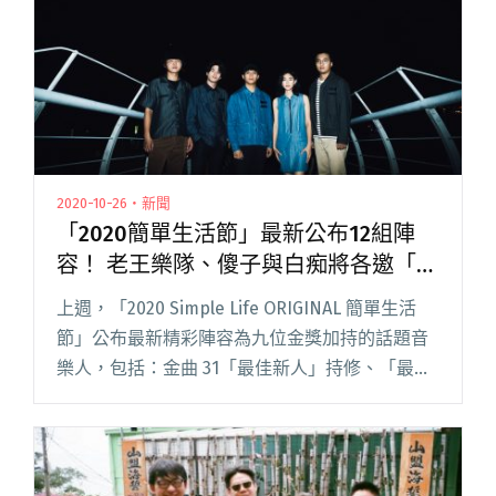
2020-10-26・新聞
「2020簡單生活節」最新公布12組陣
容！ 老王樂隊、傻子與白痴將各邀「神
秘嘉賓」共演
上週，「2020 Simple Life ORIGINAL 簡單生活
節」公布最新精彩陣容為九位金獎加持的話題音
樂人，包括：金曲 31「最佳新人」持修、「最佳
作曲人」余佩真、「最佳演唱組合」Chick en
Chicks，以及入圍過金曲的告五閱讀全文
"「2020簡單生活節」最新公布12組陣容！ 老王
樂隊、傻子與白痴將各邀「神秘嘉賓」共演"