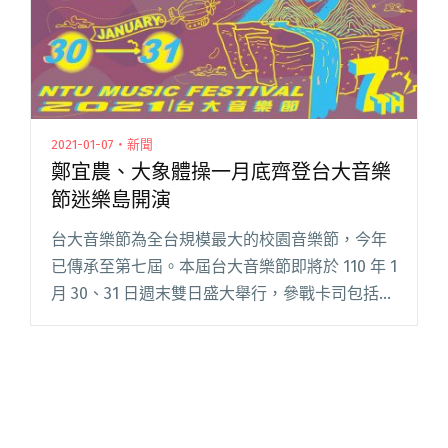
2021-01-07・新聞
鄭宜農、大象體操一月底齊登台大音樂
節迷樂島開演
台大音樂節為全台規模最大的校園音樂節，今年
已傳承至第七屆。本屆台大音樂節即將於 110 年 1
月 30、31 日週末雙日盛大舉行，參戰卡司包括：
鄭宜農、大象體操、厭世少年、五五身、荒山茉
莉…等音樂人共襄盛舉。同時本屆也與 mo閱讀全
文 "鄭宜農、大象體操一月底齊登台大音樂節迷
樂島開演"