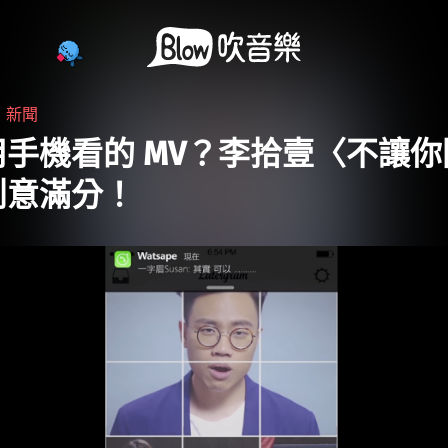
・
新聞
用手機看的 MV？李拾壹〈不讓你
創意滿分！