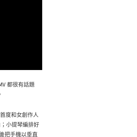
V 都很有話題
。
他首度和女創作人
歌曲；小提琴編排好
e 後把手機以垂直