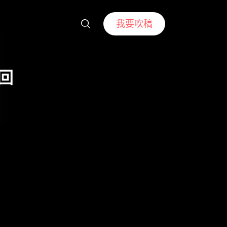
我要吹稿
回