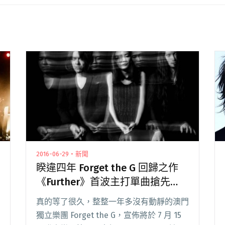
2016-06-29・新聞
睽違四年 Forget the G 回歸之作
《Further》首波主打單曲搶先
聽！
真的等了很久，整整一年多沒有動靜的澳門
獨立樂團 Forget the G，宣佈將於 7 月 15