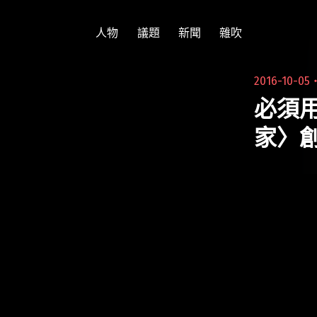
跳
至
人物
議題
新聞
雜吹
主
要
2016-10-05
內
必須
容
家〉