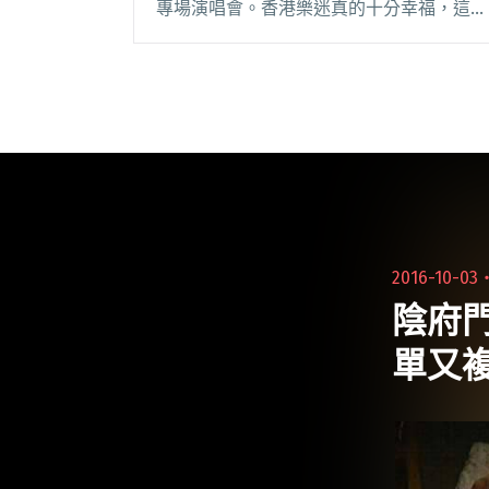
專場演唱會。香港樂迷真的十分幸福，這次
已經是 Muse 第3次來香港舉辦演唱會，樂
團曾於2007年、2010年來港開唱，反應非
常熱烈，此番再臨，相信又會掀起閱讀全文
"天團駕到 Muse 香港演唱會 2015"
2016-10-03
陰府
單又