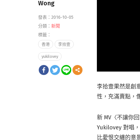
Wong
發表：2016-10-05
分類：
新聞
標籤：
香港
李拾壹
yukilovey
李拾壹果然是創意
性，充滿賣點，
新 MV〈不讓
Yukilove
比愛恨交纏的意景