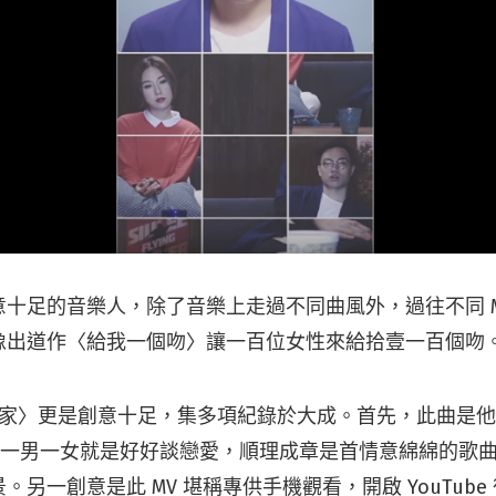
十足的音樂人，除了音樂上走過不同曲風外，過往不同 M
像出道作〈給我一個吻〉讓一百位女性來給拾壹一百個吻
你回家〉更是創意十足，集多項紀錄於大成。首先，此曲是
y 對唱，一男一女就是好好談戀愛，順理成章是首情意綿綿的
。另一創意是此 MV 堪稱專供手機觀看，開啟 YouTub