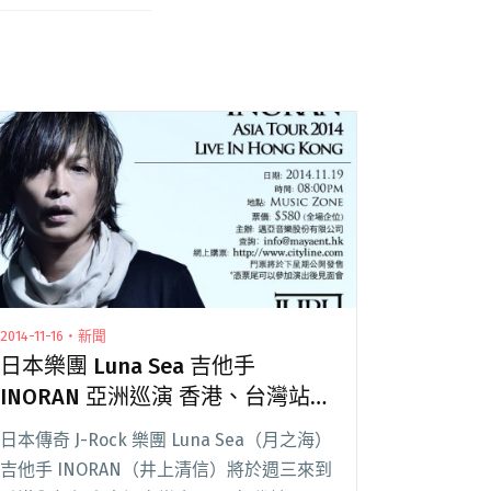
2014-11-16・新聞
日本樂團 Luna Sea 吉他手
INORAN 亞洲巡演 香港、台灣站本
周登場
日本傳奇 J-Rock 樂團 Luna Sea（月之海）
吉他手 INORAN（井上清信）將於週三來到