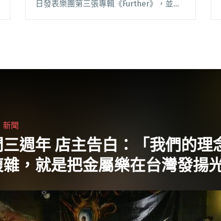
日發表樂團第三張專輯《Further》，並釋
出首波主打單曲〈The Day〉。 被譽為當代
澳門最具代表性的獨立樂團，Forget the G
閱讀全文 "睽違四年 Forget the G 回歸之作
《Further》首波主打單曲搶先聽！"
・
新聞
門三週年 店主告白：「我們的理
複雜，就是把金屬樂在台灣發揚