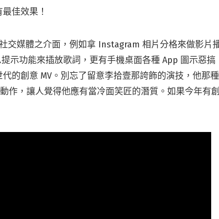
有最佳效果！
社交媒體之介面，例如拿 Instagram 相片分格來做影片
 的訊息提示功能來插放歌詞，更有手機桌面各種 App 圖示惡
世代的創意 MV。別忘了留意李拾壹那誇飾的演技，他那
 求愛的動作，讓人覺得他應有當冷面笑匠的潛質。如果今年有創
！