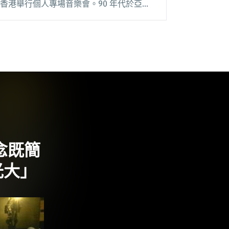
香港舉行個人專場音樂會。90 年代於亞洲
紅極一時的 Luna Sea，於 1989 年組成後
曾發表 9 張錄音室專輯，取得巨大的商業
成功，樂閱讀全文 "日本樂團 Luna Sea 吉
他手 INORAN 亞洲巡演 香港、台灣站本周
登場"
念既簡
光大」