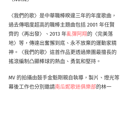
〈我們的歌〉是中華職棒睽違三年的年度歌曲，
過去傳唱度超高的職棒主題曲包括 2001 年任賢
齊的〈再出發〉、2013 年
亂彈阿翔
的〈完美落
地〉等，傳達出奮懈到底、永不放棄的運動家精
神。〈我們的歌〉這首作品更透過樂團最擅長的
搖滾編制凸顯棒球的熱血、勇氣和堅持。
MV 的拍攝由鼓手金魁剛親自執導，製片、燈光等
幕後工作也分別邀請
南瓜妮歌迷俱樂部
的林一
根、
皇后皮箱
與
The Roadside Inn
的 Zack 兩位
鼓手好友助陣。影像中除了 TRASH 帥氣的演出，
也完美結合過去職棒例行賽的經典畫面。