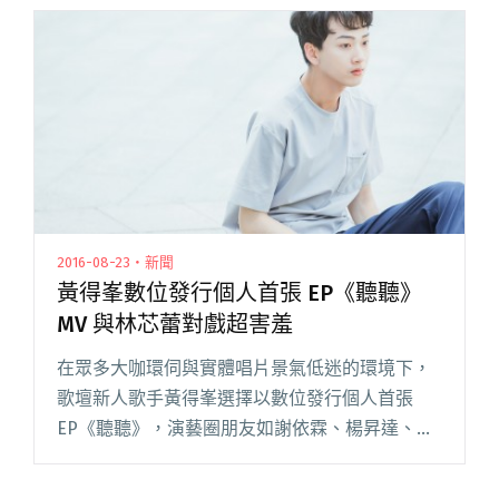
提，沒想到曾昱嘉竟爽快地一口答應，讓黃得峯
感動至極，閱讀全文 "黃得峯首場演出擠爆河岸
留言 輕晨電隋玲、香港歌手李礎業現身支持"
2016-08-23・新聞
黃得峯數位發行個人首張 EP《聽聽》
MV 與林芯蕾對戲超害羞
在眾多大咖環伺與實體唱片景氣低迷的環境下，
歌壇新人歌手黃得峯選擇以數位發行個人首張
EP《聽聽》，演藝圈朋友如謝依霖、楊昇達、楊
銘威、曾昱嘉、大飛、汪綺貓不等人紛紛錄製視
頻獻上祝福。9/10（六）黃得峯即將在小河岸舉