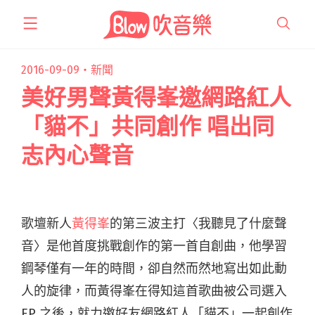
跳
至
主
要
2016-09-09・
新聞
內
美好男聲黃得峯邀網路紅人
容
「貓不」共同創作 唱出同
志內心聲音
歌壇新人
黃得峯
的第三波主打〈我聽見了什麼聲
音〉是他首度挑戰創作的第一首自創曲，
他學習
鋼琴僅有一年的時間，卻自然而然地寫出如此動
人的旋律，
而黃得峯在得知這首歌曲被公司選入
EP 之後，就力邀好友網路紅人「貓不」一起創作