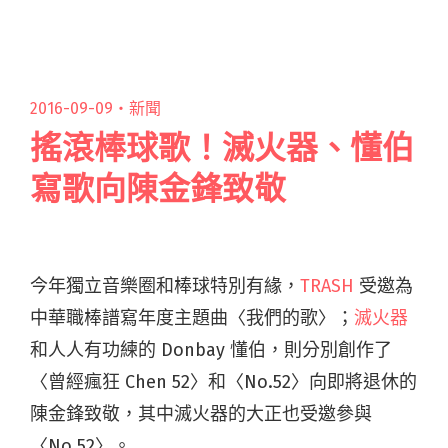
辦售票音樂會，歡迎樂迷們閱讀全文 "黃得峯數
位發行個人首張 EP《聽聽》MV 與林芯蕾對戲超
害羞"
2016-09-09・
新聞
搖滾棒球歌！滅火器、懂伯
寫歌向陳金鋒致敬
今年獨立音樂圈和棒球特別有緣，
TRASH
受邀為
中華職棒譜寫年度主題曲〈我們的歌〉；
滅火器
和人人有功練的 Donbay 懂伯，則分別創作了
〈曾經瘋狂 Chen 52〉和〈No.52〉向即將退休的
陳金鋒致敬，其中滅火器的大正也受邀參與
〈No.52〉。