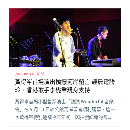
2016-09-13・新聞
黃得峯首場演出擠爆河岸留言 輕晨電隋
玲、香港歌手李礎業現身支持
黃得峯首場小型售票演出「聽聽 Wonderful 音樂
會」在 9 月 10 日於公館河岸留言順利落幕，這一
次黃得峯特別邀請今年年初，因拍戲認識的曾昱
嘉擔任神秘嘉賓，原先還想了好久該怎麼跟他