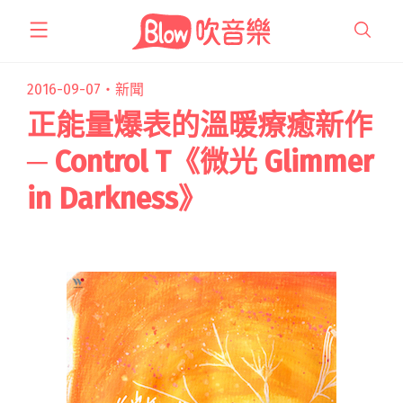
跳
至
主
要
2016-09-07・
新聞
內
正能量爆表的溫暖療癒新作
容
─ Control T《微光 Glimmer
in Darkness》