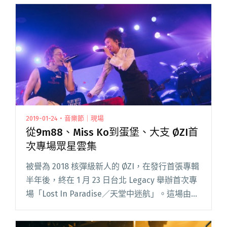
2019-01-24・音樂節｜現場
從9m88、Miss Ko到蛋堡、大支 ØZI首
次專場眾星雲集
被譽為 2018 核彈級新人的 ØZI，在發行首張專輯
半年後，終在 1 月 23 日台北 Legacy 舉辦首次專
場「Lost In Paradise／天堂中迷航」。這場由新
樂園與華貴娛樂共同主辦的演唱會，在去年 12 月
啟售時，號稱 4 閱讀全文 "從9m88、Miss Ko到