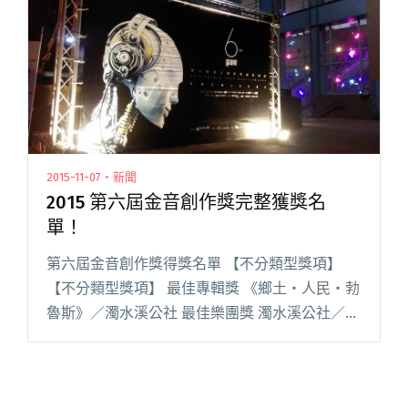
澄慶合唱〈情非得已〉"
2015-11-07・新聞
2015 第六屆金音創作獎完整獲獎名
單！
第六屆金音創作獎得獎名單 【不分類型獎項】
【不分類型獎項】 最佳專輯獎 《鄉土‧人民‧勃
魯斯》／濁水溪公社 最佳樂團獎 濁水溪公社／
《鄉土‧人民‧勃魯斯》 最佳創作歌手獎 偺荖．
加麓／《玻里尼西亞》 最佳新人(團)獎 熊仔／
《無限》 最佳閱讀全文 "2015 第六屆金音創作獎