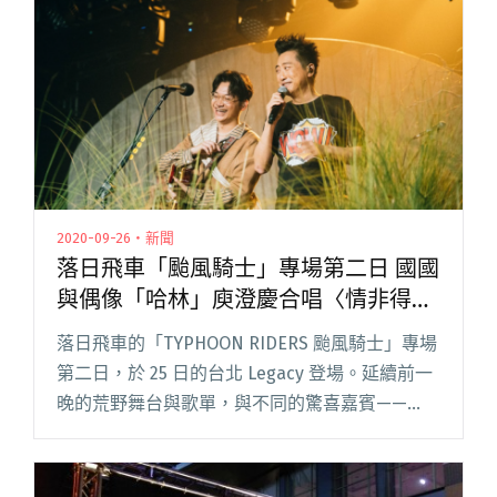
蛋堡、大支 ØZI首次專場眾星雲集"
2020-09-26・新聞
落日飛車「颱風騎士」專場第二日 國國
與偶像「哈林」庾澄慶合唱〈情非得
已〉
落日飛車的「TYPHOON RIDERS 颱風騎士」專場
第二日，於 25 日的台北 Legacy 登場。延續前一
晚的荒野舞台與歌單，與不同的驚喜嘉賓——
「哈林」庾澄慶上台，與樂團合唱〈情非得已〉
及〈I Know You Know I Lov閱讀全文 "落日飛車
「颱風騎士」專場第二日 國國與偶像「哈林」庾