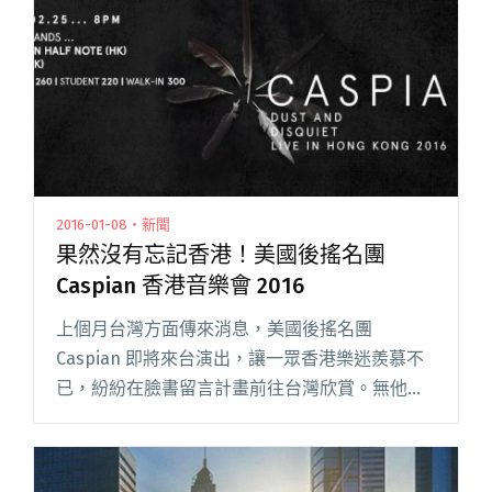
主的音樂節卻不常見閱讀全文 "見證大壇誕生！
香港最強本土音樂節 芝麻開壇 OpenSesame!
2015"
2016-01-08・新聞
果然沒有忘記香港！美國後搖名團
Caspian 香港音樂會 2016
上個月台灣方面傳來消息，美國後搖名團
Caspian 即將來台演出，讓一眾香港樂迷羨慕不
已，紛紛在臉書留言計畫前往台灣欣賞。無他，
Caspian 兩年前 2014 年曾來港演出，在港累積了
大批死忠粉絲。這次亞洲演出本來沒香港的份讓
大家失望不閱讀全文 "果然沒有忘記香港！美國