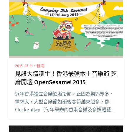
2015-07-11・新聞
見證大壇誕生！香港最強本土音樂節 芝
麻開壇 OpenSesame! 2015
近年香港獨立音樂逐漸抬頭，正因為樂迷眾多、
需求大，大型音樂節如雨後春筍越來越多，像
Clockenflap（每年舉辦的香港音樂及多媒體藝術
節）以國外大牌樂團為焦點，呼叫音樂節更是以
全台灣為單位。但奇怪的是，以本土獨立樂團為