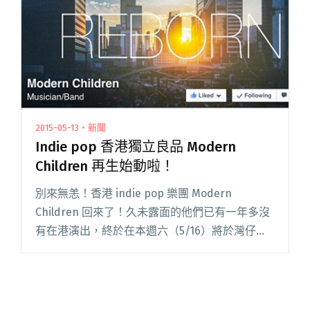
後搖名團 Caspian 香港音樂會 2016"
2015-05-13・新聞
Indie pop 香港獨立良品 Modern
Children 再生始動啦！
別來無恙！香港 indie pop 樂團 Modern
Children 回來了！久未露面的他們已有一年多沒
有在港演出，終於在本週六（5/16）將於灣仔參
與街頭音樂系列演出，與 Kassia Youth、The
Band Express 和閱讀全文 "Indie pop 香港獨立
良品 Modern Children 再生始動啦！"