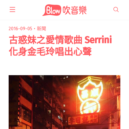
跳
至
主
要
2016-09-05・
新聞
內
古惑妹之愛情歌曲 Serrini
容
化身金毛玲唱出心聲