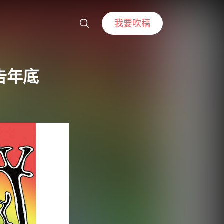
我要吹稿
告年底