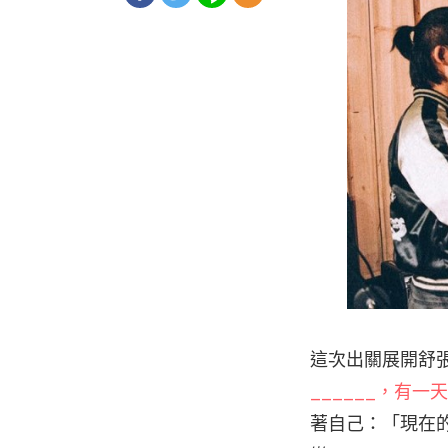
這次出關展開舒張
______，有一天
著自己：「現在