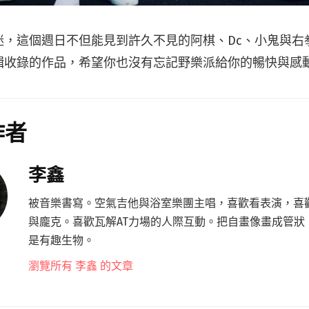
迷，這個週日不但能見到許久不見的阿棋、Dc、小鬼與右
輯收錄的作品，希望你也沒有忘記野樂派給你的暢快與感
作者
李鑫
被音樂書寫。空氣吉他與浴室樂團主唱，喜歡看表演，喜
與龐克。喜歡瓦解AT力場的人際互動。把自畫像畫成管狀
是有趣生物。
瀏覽所有 李鑫 的文章