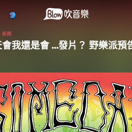
・
新聞
會我還是會 …發片？ 野樂派預