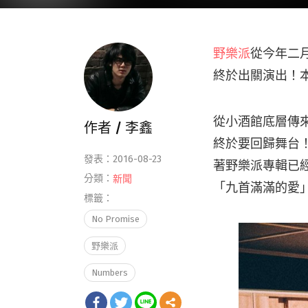
野樂派
從今年二
終於出關演出！本週日
從小酒館底層傳
作者 /
李鑫
終於要回歸舞台
發表：2016-08-23
著野樂派專輯已
分類：
新聞
「九首滿滿的愛
標籤：
No Promise
野樂派
Numbers