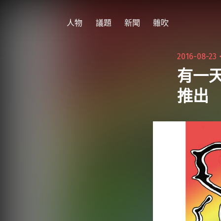
跳
至
人物
議題
新聞
雜吹
主
要
2016-08-23
內
有一天
容
推出