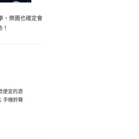
拳，樂團也確定會
動！
歡便宜的酒
；手機鈴聲