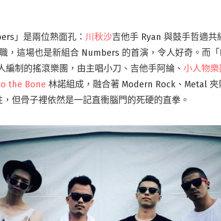
bers」是兩位熟面孔：
川秋沙
吉他手 Ryan 與鼓手哲適
一職，這場也是新組合 Numbers 的首演，令人好奇。而「No
為四人編制的搖滾樂團，由主唱小刀、吉他手阿綸、
小人物樂
to the Bone
林諾組成，融合著 Modern Rock、Metal 
性，但骨子裡依然是一記直衝腦門的死硬的直拳。