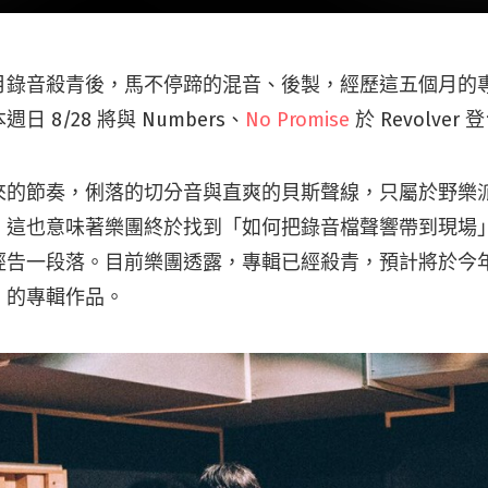
月錄音殺青後，馬不停蹄的混音、後製，經歷這五個月的
 8/28 將與 Numbers、
No Promise
於 Revolver 
來的節奏，俐落的切分音與直爽的貝斯聲線，只屬於野樂
！這也意味著樂團終於找到「如何把錄音檔聲響帶到現場
經告一段落。目前樂團透露，專輯已經殺青，預計將於今
」的專輯作品。