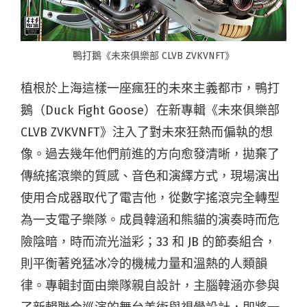
鴨打鵝《未來俱樂部 CLVB ZVKVNFT》
植根於上海這樣一座瘋狂的未來主義都市，鴨打
鵝（Duck Fight Goose）在新專輯《未來俱樂部
CLVB ZVKVNFT》注入了對未來狂熱而偏執的想
像。過去幾年他們前進的方向愈發清晰，拋棄了
傳統搖滾樂的質感、音色和演繹方式，現場演出
使用合成器取代了電吉他，從數字搖滾完全轉型
為一支電子樂隊。成員韓涵和熊貓的演奏時而危
險陰暗，時而流光溢彩；33 和 JB 的節奏組合，
則平衡著兇猛冰冷的機械力量和溫熱的人類韻
律。專輯封面由樂隊親自設計，主腦韓涵亦參與