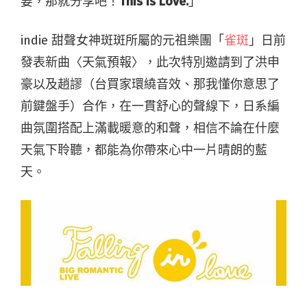
要，那就分享吧！
This is Love.
」
indie 甜聲女神斑斑所屬的元祖樂團「
雀斑
」日前
發表新曲〈天氣預報〉，此次特別邀請到了洪申
豪以及趙謬（台買家環繞音效、那我懂你意思了
前鍵盤手）合作，在一貫舒心的聲線下，日系編
曲氛圍搭配上滿載暖意的和聲，相信不論在什麼
天氣下聆聽，都能為你帶來心中一片晴朗的藍
天。