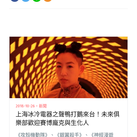
2018-10-26・新聞
上海冰冷電器之聲鴨打鵝來台！未來俱
樂部歡迎賽博龐克與生化人
《攻殼機動隊》、《銀翼殺手》、《神經漫遊