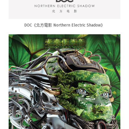
DOC《北方電影 Northern Electric Shadow》