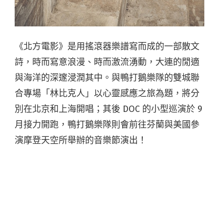
《北方電影》是用搖滾器樂譜寫而成的一部散文
詩，時而寫意浪漫、時而激流湧動，大連的閒適
與海洋的深邃浸潤其中。與鴨打鵝樂隊的雙城聯
合專場「林比克人」以心靈感應之旅為題，將分
別在北京和上海開唱；其後 DOC 的小型巡演於 9
月接力開跑，鴨打鵝樂隊則會前往芬蘭與美國參
演摩登天空所舉辦的音樂節演出！