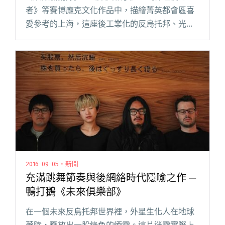
者》等賽博龐克文化作品中，描繪菁英都會區喜
愛參考的上海，這座後工業化的反烏托邦、光鮮
亮麗地乘載著瘋狂的未來主義都市，孕育了冷
調、實驗感卻鮮活有機的「鴨打鵝」（Duck
Fight Goose），他們透閱讀全文 "上海冰冷電器
之聲鴨打鵝來台！未來俱樂部歡迎賽博龐克與生
化人"
2016-09-05・新聞
充滿跳舞節奏與後網絡時代隱喻之作 ─
鴨打鵝《未來俱樂部》
在一個未來反烏托邦世界裡，外星生化人在地球