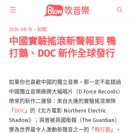
跳
至
主
要
2016-08-15・
新聞
內
中國實驗搖滾新聲報到 鴨
容
打鵝、DOC 新作全球發行
如果你也喜歡中國的獨立音樂，那一定不能錯過
中國獨立音樂廠牌大福唱片（D Force Records）
帶來的新作二連發：來自大連的實驗搖滾樂隊
「
DOC
」的《北方電影 Northern Electric
Shadow》；與曾被英國衛報（The Guardian）
譽為世界最令人激動新聲音之一的「
鴨打鵝
」，