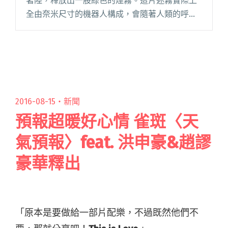
著陸，釋放出一股綠色的煙霧。這片迷霧實際上
全由奈米尺寸的機器人構成，會隨著人類的呼吸
進入他們的神經系統，讓他們立刻變得興奮異
常，跳起舞來。第一次接觸就此發生。 關於 鴨打
鵝 Duck Fight G閱讀全文 "充滿跳舞節奏與後網絡
時代隱喻之作 ─ 鴨打鵝《未來俱樂部》"
2016-08-15・
新聞
預報超暖好心情 雀斑〈天
氣預報〉feat. 洪申豪&趙謬
豪華釋出
「原本是要做給一部片配樂，不過既然他們不