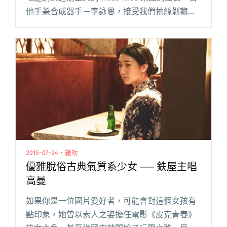
他手兼合成器手－李詠恩，接受我們抽絲剝繭的
深度訪談。身兼吉他、合成器手雙重身分的李詠
恩在 Hello Nico 的音樂中扮演了舉閱讀全文 "樂
手研究室：Hello Nico 李詠恩「相對封閉的環境
下，我們更要主動交流。」"
2015-07-24・雜吹
優雅脫俗古典氣質系少女 ── 鉄屋主唱
高曼
如果你是一位國片愛好者，可能會對這個女孩有
點印象，她曾以素人之姿擔任電影《皮克青春》