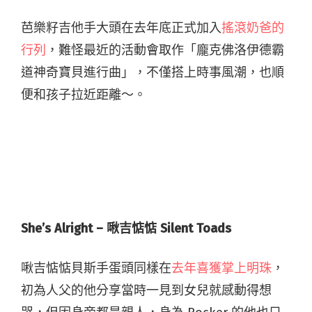
芭樂籽吉他手大頭在去年底正式加入
搖滾奶爸的
行列
，難怪最近的活動會取作「龐克佛洛伊德霸
道神奇寶貝進行曲」，不僅搭上時事風潮，也順
便和孩子拉近距離～。
She’s Alright – 啾吉惦惦 Silent Toads
啾吉惦惦貝斯手蛋頭同樣在
去年喜獲掌上明珠
，
初為人父的他分享當時一見到女兒就感動得想