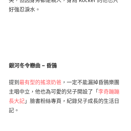
哭，但因身旁都是親人，身為 Rocker 的他也只
好強忍淚水。
銀河冬令戀曲 – 昏鴉
提到
最有型的搖滾奶爸
，一定不能漏掉昏鴉樂團
主唱中立，他也為可愛的兒子開設了「
李奇蹦蹦
長大記
」臉書粉絲專頁，紀錄兒子成長的生活日
記。