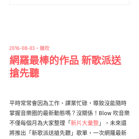
外，也延伸至對各種聲音表情的研究、聲音的感
染力等等，進而在創作中融合優雅與歇斯底里的
特質。 一場又一場閱讀全文 "樂手研究室：專訪
騷包樂團主唱 ─ 恰吉"
2016-08-03・
雜吹
網羅最棒的作品 新歌派送
搶先聽
平時常常會因為工作、課業忙碌，導致沒能隨時
掌握音樂圈的最新動態嗎？沒關係！Blow 吹音樂
不僅每個月為大家整理「
新片大彙整
」，未來還
將推出「新歌派送搶先聽」歌單，一次網羅最新