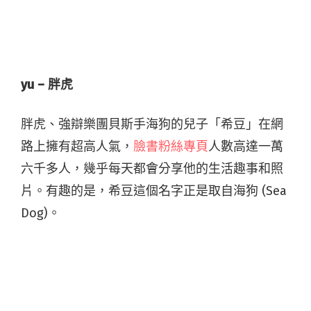
yu – 胖虎
胖虎、強辯樂團貝斯手海狗的兒子「希豆」在網
路上擁有超高人氣，
臉書粉絲專頁
人數高達一萬
六千多人，幾乎每天都會分享他的生活趣事和照
片。有趣的是，希豆這個名字正是取自海狗 (Sea
Dog)。