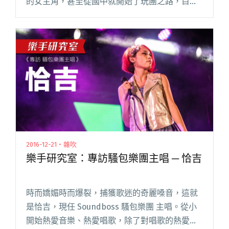
的女主角，甚至從國中就開始了玩團之路，目前
擔任電子後搖三人組「鉄屋」的主唱兼貝斯手，
成軍短短一年，即以別緻、細膩的樂響異軍突
起，入選六月份 StreetVo閱讀全文 "優雅脫俗古
典氣質系少女 ── 鉄屋主唱高曼"
2016-12-21・雜吹
樂手研究室：專訪騷包樂團主唱 ─ 恰吉
時而嬌媚時而爆裂，捕獲歌迷的奇麗嗓音，這就
是恰吉，現任 Soundboss 騷包樂團 主唱。從小
開始熱愛音樂、熱愛唱歌，除了對唱歌的熱愛之