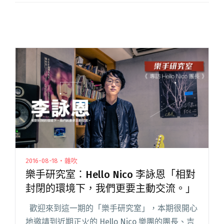
2016-08-18・雜吹
樂手研究室：Hello Nico 李詠恩「相對
封閉的環境下，我們更要主動交流。」
歡迎來到這一期的「樂手研究室」，本期很開心
地邀請到近期正火的 Hello Nico 樂團的團長、吉