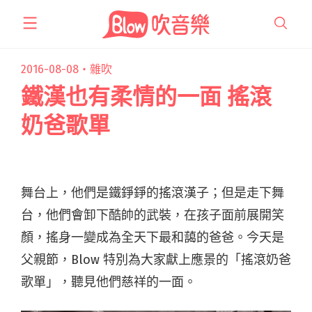
跳
至
主
要
2016-08-08・
雜吹
內
鐵漢也有柔情的一面 搖滾
容
奶爸歌單
舞台上，他們是鐵錚錚的搖滾漢子；但是走下舞
台，他們會卸下酷帥的武裝，在孩子面前展開笑
顏，搖身一變成為全天下最和藹的爸爸。今天是
父親節，Blow 特別為大家獻上應景的「搖滾奶爸
歌單」，聽見他們慈祥的一面。