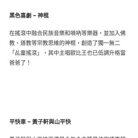
黑色喜劇 – 神棍
在搖滾中融合民族音樂和嗩吶等樂器，並加入佛
教、道教等宗教思維的神棍，創造了獨一無二
「乩童搖滾」，其中主唱歐比王也已低調升格當
爸爸了！
平快車 – 黃子軒與山平快