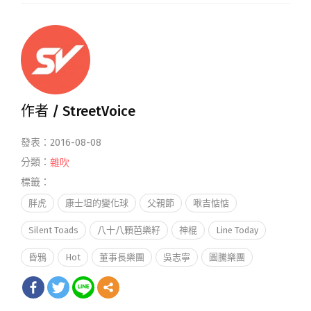
作者 /
StreetVoice
發表：2016-08-08
分類：
雜吹
標籤：
胖虎
康士坦的變化球
父親節
啾吉惦惦
Silent Toads
八十八顆芭樂籽
神棍
Line Today
昏鴉
Hot
董事長樂團
吳志寧
圖騰樂團