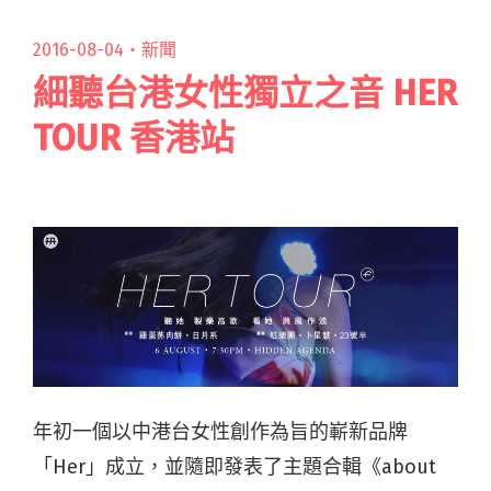
2016-08-04・
新聞
細聽台港女性獨立之音 HER
TOUR 香港站
年初一個以中港台女性創作為旨的嶄新品牌
「Her」成立，並隨即發表了主題合輯《about