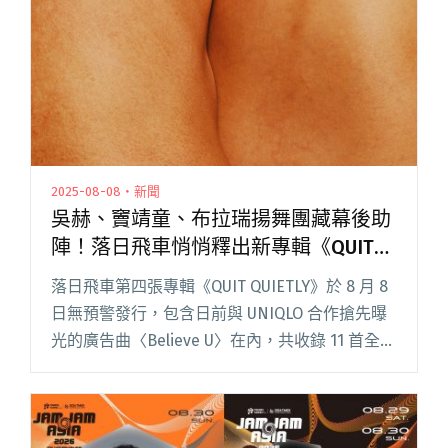
Owalloil（五月五日）首度來台"
2025-08-08・新聞
吳赫、竇靖童、布拉瑞揚舞團藏幕後助
陣！落日飛車悄悄釋出新專輯《QUIT
QUIETLY》
落日飛車第四張專輯《QUIT QUIETLY》於 8 月 8
日無預警發行，包含日前與 UNIQLO 合作搶先曝
光的廣告曲〈Believe U〉在內，共收錄 11 首全新
創作。細究新專輯名稱，不僅延續前作
《VANILLA VILLA》、《S閱讀全文 "吳赫、竇靖
童、布拉瑞揚舞團藏幕後助陣！落日飛車悄悄釋