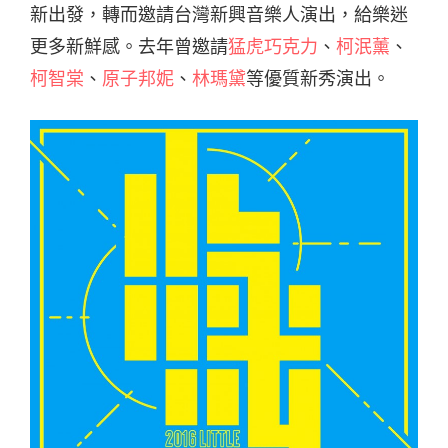
新出發，轉而邀請台灣新興音樂人演出，給樂迷
更多新鮮感。去年曾邀請
猛虎巧克力
、
柯泯薰
、
柯智棠
、
原子邦妮
、
林瑪黛
等優質新秀演出。