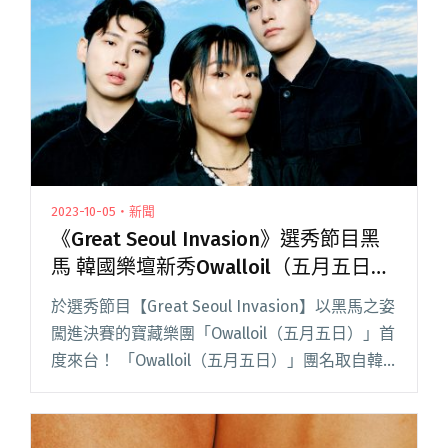
2023-10-05・新聞
《Great Seoul Invasion》選秀節目黑
馬 韓國樂壇新秀Owalloil（五月五日）
首度來台
於選秀節目【Great Seoul Invasion】以黑馬之姿
闖進決賽的寶藏樂團「Owalloil（五月五日）」首
度來台！ 「Owalloil（五月五日）」團名取自韓
國的兒童節（5/5），為吉他、合成器、主唱組成
的三件式樂團，如同天真、純閱讀全文 "《Great
Seoul Invasion》選秀節目黑馬 韓國樂壇新秀