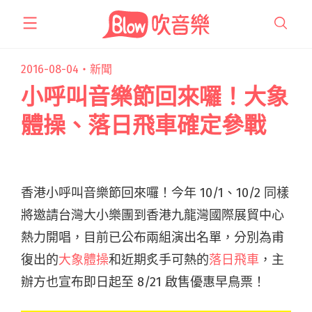
跳
至
主
要
2016-08-04・
新聞
內
小呼叫音樂節回來囉！大象
容
體操、落日飛車確定參戰
香港小呼叫音樂節回來囉！今年 10/1、10/2 同樣
將邀請台灣大小樂團到香港九龍灣國際展貿中心
熱力開唱，目前已公布兩組演出名單，分別為甫
復出的
大象體操
和近期炙手可熱的
落日飛車
，主
辦方也宣布即日起至 8/21 啟售優惠早鳥票！