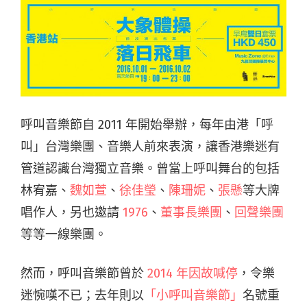
呼叫音樂節自 2011 年開始舉辦，每年由港「呼
叫」台灣樂團、音樂人前來表演，讓香港樂迷有
管道認識台灣獨立音樂。曾當上呼叫舞台的包括
林宥嘉、
魏如萱
、
徐佳瑩
、
陳珊妮
、
張懸
等大牌
唱作人，另也邀請
1976
、
董事長樂團
、
回聲樂團
等等一線樂團。
然而，呼叫音樂節曾於
2014 年因故喊停
，令樂
迷惋嘆不已；去年則以
「小呼叫音樂節」
名號重