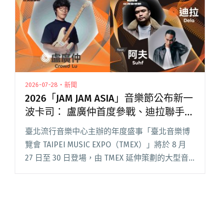
出新專輯《QUIT QUIETLY》"
2026-07-28・新聞
2026「JAM JAM ASIA」音樂節公布新一
波卡司： 盧廣仲首度參戰、迪拉聯手阿
夫組限定組合
臺北流行音樂中心主辦的年度盛事「臺北音樂博
覽會 TAIPEI MUSIC EXPO（TMEX）」將於 8 月
27 日至 30 日登場，由 TMEX 延伸策劃的大型音
樂節「JAM JAM ASIA 亞洲音樂節」也將於 8 月 29
日至 3閱讀全文 "2026「JAM JAM ASIA」音樂節公
布新一波卡司： 盧廣仲首度參戰、迪拉聯手阿夫
組限定組合"