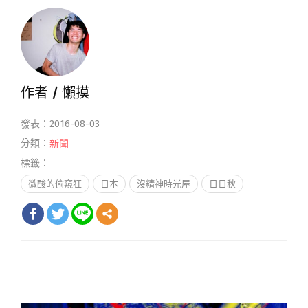
作者 /
懶摸
發表：2016-08-03
分類：
新聞
標籤：
微酸的偷窺狂
日本
沒精神時光屋
日日秋