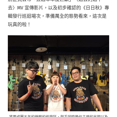
去〉MV 宣傳影片，以及初步確認的《日日秋》專
輯發行巡迴場次，準備萬全的態勢看來，這次是
玩真的啦！
將要成團五年的微酸的偷窺狂，鼓手同時擔任主唱的呈現以及