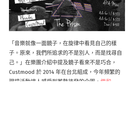
「音樂就像一面鏡子，在旋律中看見自己的樣
子。原來，我們所追求的不是別人，而是找尋自
己。」在樂團介紹中提及鏡子看來不是巧合，
Custmood 於 2014 年在台北組成，今年頻繁的
現場活動讓人感受到蓄勢待發的企圖，
繼和
「The Tic Tac」、「雨國」於《三度空間 three-
dimension space》共演
，豐沛的情感能量與現
場張力令人印象深刻。而這次「三稜鏡計畫 The
Prism」再度邀請到於 WakeUp 音樂祭演出頗受
好評的高雄後搖樂團「
昴宿 Pleiades
」一同演繹