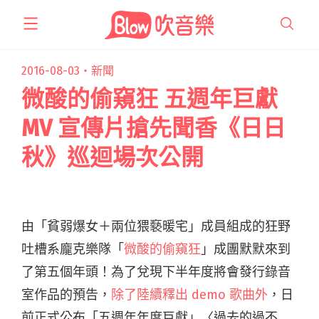
跳
至
主
要
2016-08-03・
新聞
內
微酸的偷窺狂 五週年巨獻
容
MV 宣傳片搶先聞香《日日
秋》巡迴場次公開
由「貧弱爆女＋兩位猥褻暖宅」成員組成的狂野
吐槽系龐克樂隊「
微酸的偷窺狂
」成團默默來到
了第五個年頭！為了兌現下半年度將會發行錄音
室作品的預告，
除了陸續釋出 demo 歌曲外
，日
前正式公布「五週年年度巨獻」〈過去的過不