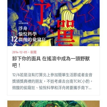
2014-12-05・新聞
卸下你的面具 在搖滾中成為一頭野獸
吧！
12/6若是沒有打算北上參加簡單生活節或者金音
獎頒獎典禮的朋友，不妨考慮去台南TCRC小酌，
微酸的偷窺狂、愉悅科學和浮舟將要攜手南下去
找大家玩，用搖滾的力量卸下你日常的面具，讓
你化身為在音樂中狂暴奔放的野獸！ 「今夜我們