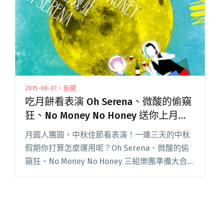
本地震週年"
2015-09-07・新聞
吃月餅看表演 Oh Serena、微酸的偷窺
狂、No Money No Honey 送你上月
球！
月圓人團圓，中秋佳節看表演！一連三天的中秋
假期你打算怎麼運用呢？Oh Serena、微酸的偷
窺狂、No Money No Honey 三組樂團準備大合
體，和樂迷們來場中秋聯歡晚會，請你吃月餅看
大亂鬥。 Oh Serena 是一組龐克樂團，超閱讀全
文 "吃月餅看表演 Oh Serena、微酸的偷窺狂、
No Money No Honey 送你上月球！"