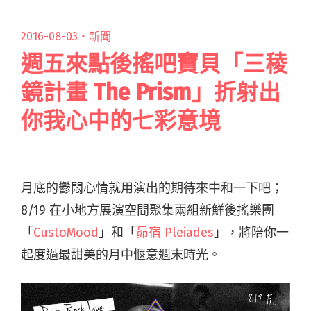
2016-08-03・
新聞
週五來點後搖吧寶貝「三稜
鏡計畫 The Prism」折射出
你我心中的七彩意境
月底的鬱悶心情就用演出的期待來中和一下吧；
8/19 在小地方展演空間聚集兩組新鮮後搖樂團
「
CustoMood
」和「
昴宿 Pleiades
」，將陪你一
起度過最甜美的月中愜意週末時光。