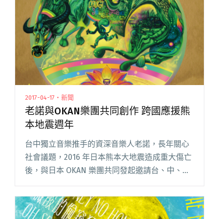
都是野獸」演唱會要招閱讀全文 "卸下你的面具
在搖滾中成為一頭野獸吧！"
2017-04-17・新聞
老諾與OKAN樂團共同創作 跨國應援熊
本地震週年
台中獨立音樂推手的資深音樂人老諾，長年關心
社會議題，2016 年日本熊本大地震造成重大傷亡
後，與日本 OKAN 樂團共同發起邀請台、中、
日、韓歌手（共計 15 組樂團），在短短五小時內
聯合創作應援歌曲〈No Fear 今ここから（NO FE
閱讀全文 "老諾與OKAN樂團共同創作 跨國應援熊